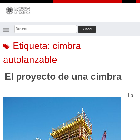
Saltar
al
contenido
Buscar:
Etiqueta:
cimbra
autolanzable
El proyecto de una cimbra
La