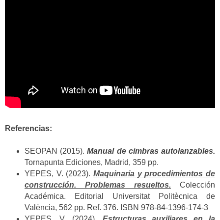
Referencias:
SEOPAN (2015).
Manual de cimbras autolanzables.
Tornapunta Ediciones, Madrid, 359 pp.
YEPES, V. (2023).
Maquinaria y procedimientos de
construcción. Problemas resueltos.
Colección
Académica. Editorial Universitat Politècnica de
València, 562 pp. Ref. 376. ISBN 978-84-1396-174-3
YEPES, V. (2024).
Estructuras auxiliares en la