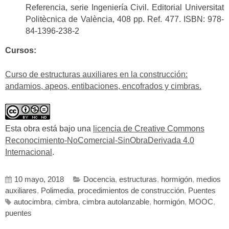
Referencia, serie Ingeniería Civil. Editorial Universitat
Politècnica de València, 408 pp. Ref. 477. ISBN: 978-
84-1396-238-2
Cursos:
Curso de estructuras auxiliares en la construcción:
andamios, apeos, entibaciones, encofrados y cimbras.
Esta obra está bajo una
licencia de Creative Commons
Reconocimiento-NoComercial-SinObraDerivada 4.0
Internacional
.
10 mayo, 2018
Docencia
,
estructuras
,
hormigón
,
medios
auxiliares
,
Polimedia
,
procedimientos de construcción
,
Puentes
autocimbra
,
cimbra
,
cimbra autolanzable
,
hormigón
,
MOOC
,
puentes