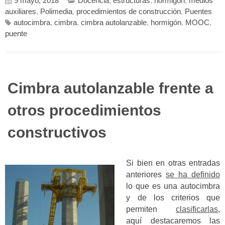
9 mayo, 2018
Docencia
,
estructuras
,
hormigón
,
medios
auxiliares
,
Polimedia
,
procedimientos de construcción
,
Puentes
autocimbra
,
cimbra
,
cimbra autolanzable
,
hormigón
,
MOOC
,
puente
Cimbra autolanzable frente a
otros procedimientos
constructivos
Si bien en otras entradas
anteriores
se ha definido
lo que es una autocimbra
y de los criterios que
permiten
clasificarlas
,
aquí destacaremos las