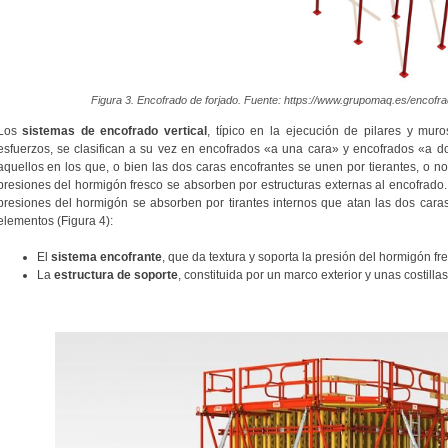
Figura 3. Encofrado de forjado. Fuente: https://www.grupomaq.es/encofra
Los
sistemas de encofrado vertical
, típico en la ejecución de pilares y mu
esfuerzos, se clasifican a su vez en encofrados «a una cara» y encofrados «a d
aquellos en los que, o bien las dos caras encofrantes se unen por tierantes, o no
presiones del hormigón fresco se absorben por estructuras externas al encofrado.
presiones del hormigón se absorben por tirantes internos que atan las dos cara
elementos (Figura 4):
El
sistema encofrante
, que da textura y soporta la presión del hormigón fr
La
estructura de soporte
, constituida por un marco exterior y unas costillas