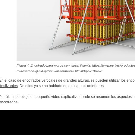
Figura 4. Encofrado para muros con vigas. Fuente: https://www.peri.es/product
muros/vario-gt-24-girder-wall-formwork.html#&gid=1&pid=1
En el caso de encofrados verticales de grandes alturas, se pueden utilizar los
enco
deslizantes
. De ellos ya se ha hablado en otros posts anteriores.
Por último, os dejo un pequeño vídeo explicativo donde se resumen los aspectos más
encofrados.