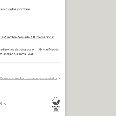
 encofrados y cimbras.
al-SinObraDerivada 4.0 Internacional
.
cedimientos de construcción
clasificación
os
,
medios auxiliares
,
MOOC
Mesas encofrantes o sistemas pre-montados