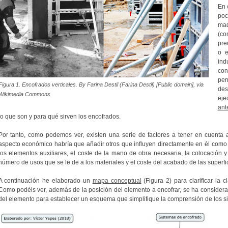
En 
poc
mad
(c
pre
o e
ind
con
per
Figura 1. Encofrados verticales. By Farina Destil (Farina Destil) [Public domain], via
de
Wikimedia Commons
eje
ant
lo que son y para qué sirven los encofrados.
Por tanto, como podemos ver, existen una serie de factores a tener en cuenta a
aspecto económico habría que añadir otros que influyen directamente en él como 
los elementos auxiliares, el coste de la mano de obra necesaria, la colocación y
número de usos que se le de a los materiales y el coste del acabado de las superfi
A continuación he elaborado un
mapa conceptual
(Figura 2) para clarificar la 
Como podéis ver, además de la posición del elemento a encofrar, se ha considerad
del elemento para establecer un esquema que simplifique la comprensión de los s