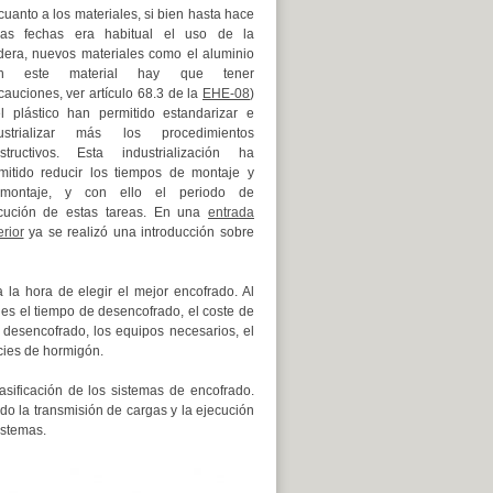
cuanto a los materiales, si bien hasta hace
as fechas era habitual el uso de la
era, nuevos materiales como el aluminio
on este material hay que tener
cauciones, ver artículo 68.3 de la
EHE-08
)
l plástico han permitido estandarizar e
ustrializar más los procedimientos
structivos. Esta industrialización ha
mitido reducir los tiempos de montaje y
smontaje, y con ello el periodo de
cución de estas tareas. En una
entrada
erior
ya se realizó una introducción sobre
 la hora de elegir el mejor encofrado. Al
es el tiempo de desencofrado, el coste de
 desencofrado, los equipos necesarios, el
cies de hormigón.
clasificación de los sistemas de encofrado.
o la transmisión de cargas y la ejecución
istemas.