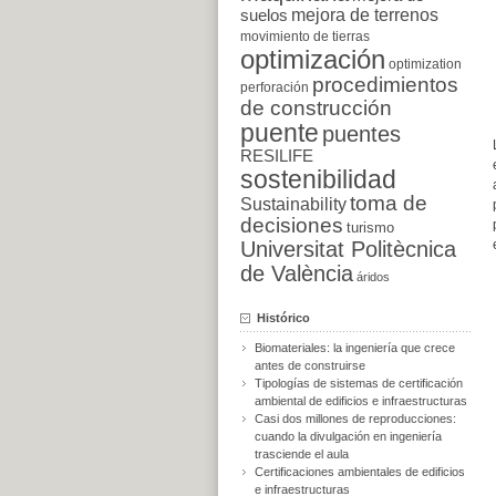
suelos
mejora de terrenos
movimiento de tierras
optimización
optimization
procedimientos
perforación
de construcción
puente
puentes
RESILIFE
sostenibilidad
toma de
Sustainability
decisiones
turismo
Universitat Politècnica
de València
áridos
Histórico
Biomateriales: la ingeniería que crece
antes de construirse
Tipologías de sistemas de certificación
ambiental de edificios e infraestructuras
Casi dos millones de reproducciones:
cuando la divulgación en ingeniería
trasciende el aula
Certificaciones ambientales de edificios
e infraestructuras