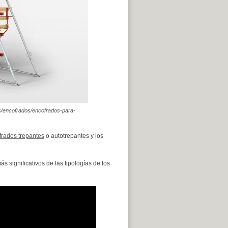
os/encofrados/encofrados-para-
frados trepantes
o autotrepantes y los
 significativos de las tipologías de los