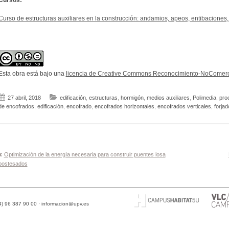
Curso de estructuras auxiliares en la construcción: andamios, apeos, entibaciones,
Esta obra está bajo una
licencia de Creative Commons Reconocimiento-NoComerci
27 abril, 2018
edificación
,
estructuras
,
hormigón
,
medios auxiliares
,
Polimedia
,
pro
de encofrados
,
edificación
,
encofrado
,
encofrados horizontales
,
encofrados verticales
,
forjad
Navegación
Optimización de la energía necesaria para construir puentes losa
postesados
de
entradas
34) 96 387 90 00 ·
informacion@upv.es