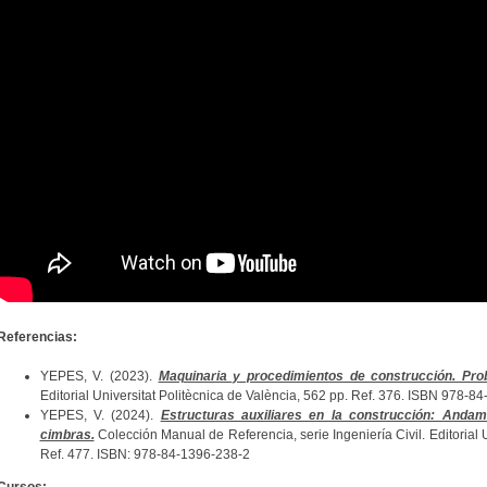
Referencias:
YEPES, V. (2023).
Maquinaria y procedimientos de construcción. Pro
Editorial Universitat Politècnica de València, 562 pp. Ref. 376. ISBN 978-8
YEPES, V. (2024).
Estructuras auxiliares en la construcción: Andam
cimbras.
Colección Manual de Referencia, serie Ingeniería Civil. Editorial U
Ref. 477. ISBN: 978-84-1396-238-2
Cursos: