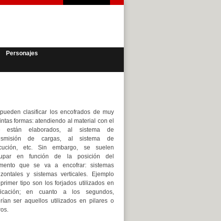
Personajes
pueden clasificar los encofrados de muy
tintas formas: atendiendo al material con el
e están elaborados, al sistema de
ansmisión de cargas, al sistema de
cución, etc. Sin embargo, se suelen
upar en función de la posición del
mento que se va a encofrar: sistemas
izontales y sistemas verticales. Ejemplo
 primer tipo son los forjados utilizados en
ficación; en cuanto a los segundos,
rían ser aquellos utilizados en pilares o
os.