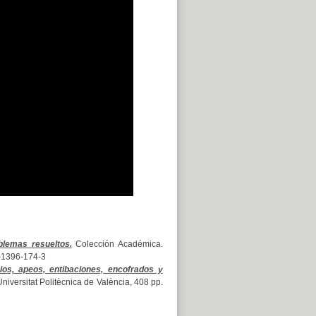
blemas resueltos.
Colección Académica.
4-1396-174-3
ios, apeos, entibaciones, encofrados y
niversitat Politècnica de València, 408 pp.