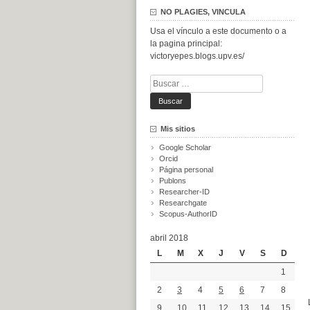
NO PLAGIES, VINCULA
Usa el vínculo a este documento o a
la pagina principal:
victoryepes.blogs.upv.es/
Buscar:
Mis sitios
Google Scholar
Orcid
Página personal
Publons
Researcher-ID
Researchgate
Scopus-AuthorID
abril 2018
L
M
X
J
V
S
D
1
2
3
4
5
6
7
8
9
10
11
12
13
14
15