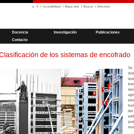
a
·
A
Accesibilidad
Mapa web
Buscar
Directorio
Docencia
Investigación
Publicaciones
Contacto
Clasificación de los sistemas de encofrado
Se 
dis
qu
tr
eje
agr
ele
hor
del
edi
pod
mur