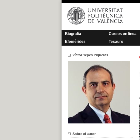
Saltar
al
contenido
Biografía
Cursos en línea
Efemérides
Tesauro
Víctor Yepes Piqueras
Sobre el autor