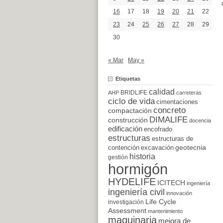
16
17
18
19
20
21
22
23
24
25
26
27
28
29
30
« Mar
May »
Etiquetas
calidad
BRIDLIFE
AHP
carreteras
ciclo de vida
cimentaciones
concreto
compactación
DIMALIFE
construcción
docencia
edificación
encofrado
estructuras
estructuras de
excavación
geotecnia
contención
historia
gestión
hormigón
HYDELIFE
ICITECH
ingeniería
ingeniería civil
innovación
Life Cycle
investigación
Assessment
mantenimiento
maquinaria
mejora de