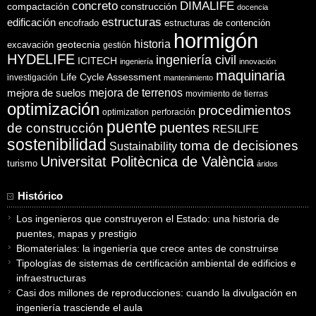
concreto
DIMALIFE
compactación
construcción
docencia
estructuras
edificación
encofrado
estructuras de contención
hormigón
historia
excavación
geotecnia
gestión
HYDELIFE
ingeniería civil
ICITECH
ingeniería
innovación
maquinaria
Life Cycle Assessment
investigación
mantenimiento
mejora de suelos
mejora de terrenos
movimiento de tierras
optimización
procedimientos
optimization
perforación
puente
puentes
de construcción
RESILIFE
sostenibilidad
toma de decisiones
Sustainability
Universitat Politècnica de València
turismo
áridos
Histórico
Los ingenieros que construyeron el Estado: una historia de
puentes, mapas y prestigio
Biomateriales: la ingeniería que crece antes de construirse
Tipologías de sistemas de certificación ambiental de edificios e
infraestructuras
Casi dos millones de reproducciones: cuando la divulgación en
ingeniería trasciende el aula