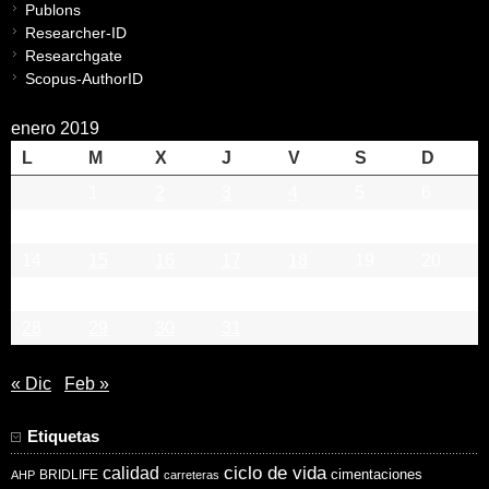
Publons
Researcher-ID
Researchgate
Scopus-AuthorID
enero 2019
L
M
X
J
V
S
D
1
2
3
4
5
6
7
8
9
10
11
12
13
14
15
16
17
18
19
20
21
22
23
24
25
26
27
28
29
30
31
« Dic
Feb »
Etiquetas
ciclo de vida
calidad
cimentaciones
BRIDLIFE
AHP
carreteras