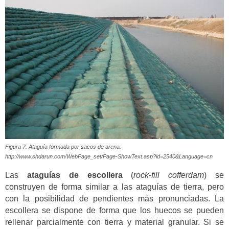
Figura 7. Ataguía formada por sacos de arena.
http://www.shdarun.com/WebPage_set/Page-ShowText.asp?id=2540&Language=cn
Las
ataguías de escollera
(
rock-fill cofferdam
) se
construyen de forma similar a las ataguías de tierra, pero
con la posibilidad de pendientes más pronunciadas. La
escollera se dispone de forma que los huecos se pueden
rellenar parcialmente con tierra y material granular. Si se