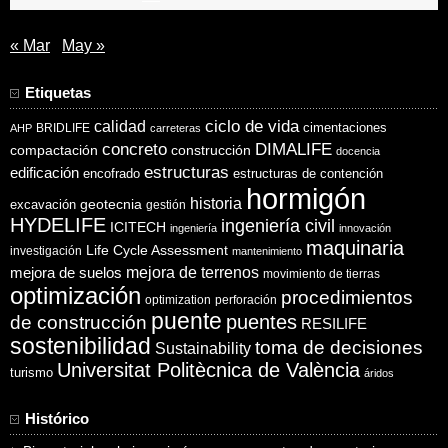
« Mar
May »
Etiquetas
ciclo de vida
calidad
cimentaciones
BRIDLIFE
AHP
carreteras
concreto
DIMALIFE
compactación
construcción
docencia
estructuras
edificación
encofrado
estructuras de contención
hormigón
historia
excavación
geotecnia
gestión
HYDELIFE
ingeniería civil
ICITECH
ingeniería
innovación
maquinaria
Life Cycle Assessment
investigación
mantenimiento
mejora de suelos
mejora de terrenos
movimiento de tierras
optimización
procedimientos
optimization
perforación
puente
puentes
de construcción
RESILIFE
sostenibilidad
toma de decisiones
Sustainability
Universitat Politècnica de València
turismo
áridos
Histórico