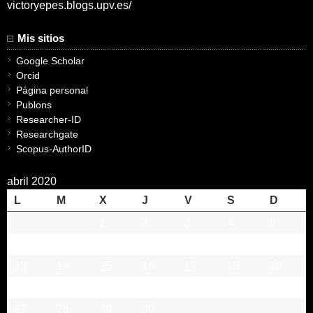
victoryepes.blogs.upv.es/
Mis sitios
Google Scholar
Orcid
Página personal
Publons
Researcher-ID
Researchgate
Scopus-AuthorID
abril 2020
L
M
X
J
V
S
D
1
2
3
4
5
6
7
8
9
10
11
12
13
14
15
16
17
18
19
20
21
22
23
24
25
26
27
28
29
30