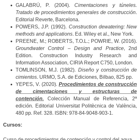
GALABRÚ, P. (2004).
Cimentaciones y túneles.
Tratado de procedimientos generales de construcción
.
Editorial Reverte, Barcelona.
POWERS, J.P. (1992).
Construction dewatering: New
methods and applications
. Ed. Wiley et al., New York.
PREENE, M.; ROBERTS, T.O.L.; POWRIE, W. (2016).
Groundwater Control – Design and Practice
, 2nd
Edition. Construction Industry Research and
Information Association, CIRIA Report C750, London.
TOMLINSON, M.J. (1982).
Diseño y construcción de
cimientos
. URMO, S.A. de Ediciones, Bilbao, 825 pp.
YEPES, V. (2020).
Procedimientos de construcción
de cimentaciones y estructuras de
contención.
Colección Manual de Referencia, 2ª
edición. Editorial Universitat Politècnica de València,
480 pp. Ref. 328. ISBN: 978-84-9048-903-1.
Cursos:
Curso de procedimientos de contención y control del agua