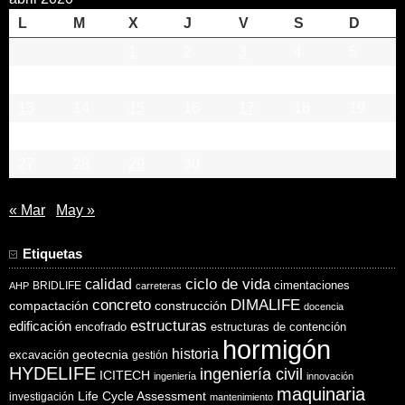
L
M
X
J
V
S
D
1
2
3
4
5
6
7
8
9
10
11
12
13
14
15
16
17
18
19
20
21
22
23
24
25
26
27
28
29
30
« Mar
May »
Etiquetas
ciclo de vida
calidad
cimentaciones
BRIDLIFE
AHP
carreteras
concreto
DIMALIFE
compactación
construcción
docencia
estructuras
edificación
encofrado
estructuras de contención
hormigón
historia
excavación
geotecnia
gestión
HYDELIFE
ingeniería civil
ICITECH
ingeniería
innovación
maquinaria
Life Cycle Assessment
investigación
mantenimiento