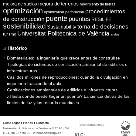
mejora de suelos
mejora de terrenos
movimiento de tierras
optimización
procedimientos
optimization
perforación
puente
puentes
de construcción
RESILIFE
sostenibilidad
toma de decisiones
Sustainability
Universitat Politècnica de València
turismo
áridos
Histórico
Biomateriales: la ingeniería que crece antes de construirse
Tipologías de sistemas de certificación ambiental de edificios e
infraestructuras
Casi dos millones de reproducciones: cuando la divulgación en
ingeniería trasciende el aula
Certificaciones ambientales de edificios e infraestructuras
¿Hasta dónde puede llegar un puente? La ciencia detrás de los
límites de luz y los récords mundiales
Cómo llegar
Planos
Contacto
Universitat Politècnica de València © 2026 · Tel.
(+34) 96 387 90 00 ·
informacion@upv.es