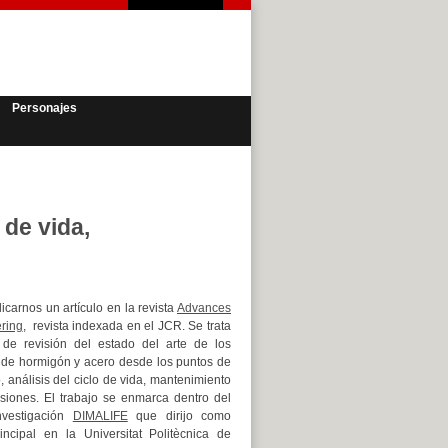
Personajes
 de vida,
carnos un artículo en la revista
Advances
ering
, revista indexada en el JCR. Se trata
 de revisión del estado del arte de los
 de hormigón y acero desde los puntos de
o, análisis del ciclo de vida, mantenimiento
siones. El trabajo se enmarca dentro del
nvestigación
DIMALIFE
que dirijo como
rincipal en la Universitat Politècnica de