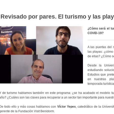
Revisado por pares. El turismo y las pla
¿Cómo será el tur
COVID-19?
A las puertas del
las playas: ¿cómo
de ellas? ¿Cómo se
Desde la Univers
estudiando soluci
Estudios que prete
en nuestras pla
temporada turística
Y de turismo hablamos también en este programa: ¿se ha acabado el modelo tur
año? ¿Cuáles son las claves para recuperar a un sector tan importante para nues
De todo ello y más cosas hablamos con
Víctor Yepes
, catedrático de la Univers
gerente de la Fundación Visit Benidorm.