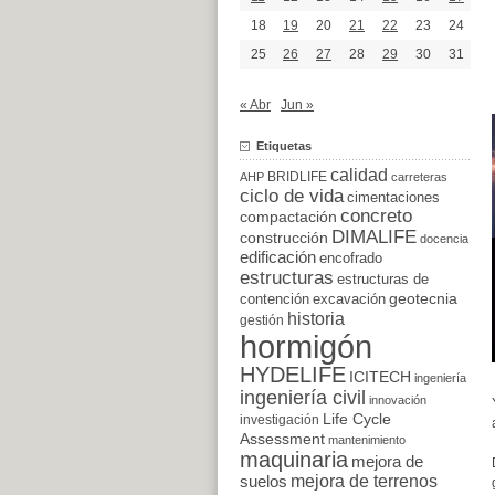
18
19
20
21
22
23
24
25
26
27
28
29
30
31
« Abr
Jun »
Etiquetas
calidad
BRIDLIFE
AHP
carreteras
ciclo de vida
cimentaciones
concreto
compactación
DIMALIFE
construcción
docencia
edificación
encofrado
estructuras
estructuras de
excavación
geotecnia
contención
historia
gestión
hormigón
HYDELIFE
ICITECH
ingeniería
ingeniería civil
innovación
Life Cycle
investigación
Assessment
mantenimiento
maquinaria
mejora de
suelos
mejora de terrenos