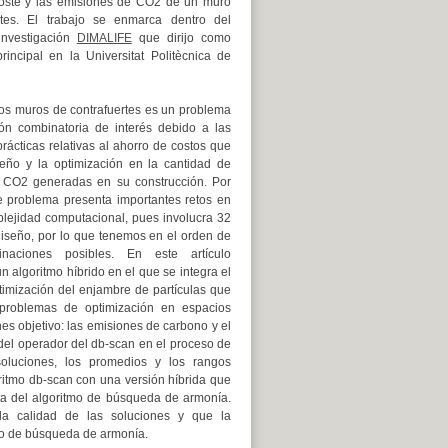
coste y las emisiones de CO
2
de un muro
rtes. El trabajo se enmarca dentro del
investigación
DIMALIFE
que dirijo como
principal en la Universitat Politècnica de
los muros de contrafuertes es un problema
ón combinatoria de interés debido a las
rácticas relativas al ahorro de costos que
seño y la optimización en la cantidad de
e CO
2
generadas en su construcción. Por
te problema presenta importantes retos en
lejidad computacional, pues involucra 32
diseño, por lo que tenemos en el orden de
naciones posibles. En este artículo
 algoritmo híbrido en el que se integra el
imización del enjambre de partículas que
 problemas de optimización en espacios
nes objetivo: las emisiones de carbono y el
del operador del db-scan en el proceso de
oluciones, los promedios y los rangos
oritmo db-scan con una versión híbrida que
ta del algoritmo de búsqueda de armonía.
 la calidad de las soluciones y que la
tmo de búsqueda de armonía.