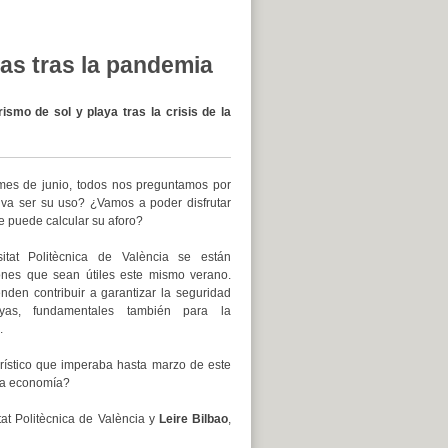
yas tras la pandemia
ismo de sol y playa tras la crisis de la
 mes de junio, todos nos preguntamos por
 va ser su uso? ¿Vamos a poder disfrutar
 puede calcular su aforo?
itat Politècnica de València se están
ones que sean útiles este mismo verano.
nden contribuir a garantizar la seguridad
yas, fundamentales también para la
.
ístico que imperaba hasta marzo de este
tra economía?
itat Politècnica de València y
Leire Bilbao
,