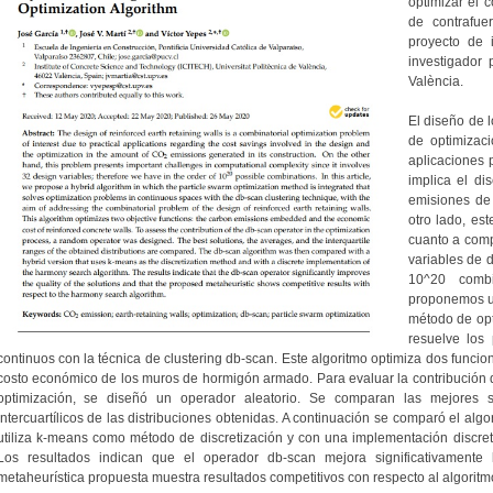
optimizar el 
de contrafue
proyecto de 
investigador 
València.
El diseño de 
de optimizaci
aplicaciones p
implica el di
emisiones d
otro lado, es
cuanto a comp
variables de 
10^20 combi
proponemos un
método de opt
resuelve los
continuos con la técnica de clustering db-scan. Este algoritmo optimiza dos funcio
costo económico de los muros de hormigón armado. Para evaluar la contribución 
optimización, se diseñó un operador aleatorio. Se comparan las mejores s
intercuartílicos de las distribuciones obtenidas. A continuación se comparó el alg
utiliza k-means como método de discretización y con una implementación discre
Los resultados indican que el operador db-scan mejora significativamente
metaheurística propuesta muestra resultados competitivos con respecto al algori