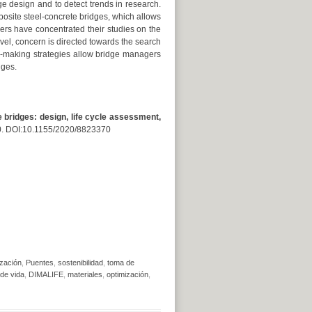
ge design and to detect trends in research.
posite steel-concrete bridges, which allows
ers have concentrated their studies on the
vel, concern is directed towards the search
ion-making strategies allow bridge managers
dges.
 bridges: design, life cycle assessment,
0. DOI:10.1155/2020/8823370
ización
,
Puentes
,
sostenibilidad
,
toma de
 de vida
,
DIMALIFE
,
materiales
,
optimización
,