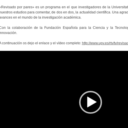
«Revisado por pares» es un programa en el que investigadores de la Universitat
nuestros estudios para comentar, de dos en dos, la actualidad científica. Una agra
avances en el mundo de la investigación académica.
Con la colaboración de la Fundación Española para la Ciencia y la Tecnolog
Innovación.
A continuación os dejo el enlace y el vídeo completo:
http://www.upv.es/rtv/tv/revi
Reproductor
de
vídeo