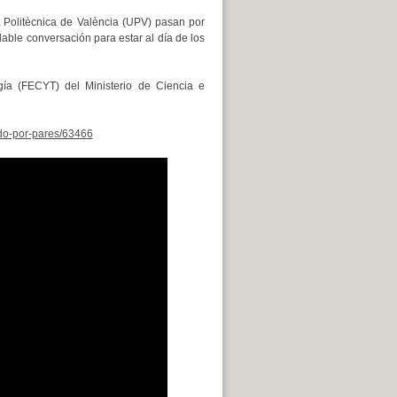
 Politècnica de València (UPV) pasan por
dable conversación para estar al día de los
ía (FECYT) del Ministerio de Ciencia e
sado-por-pares/63466