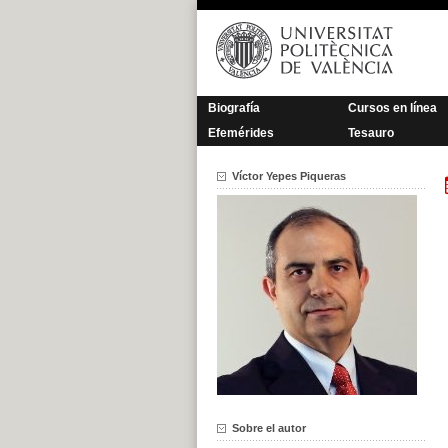
Saltar
al
contenido
Biografía
Cursos en línea
Efemérides
Tesauro
Víctor Yepes Piqueras
Sobre el autor