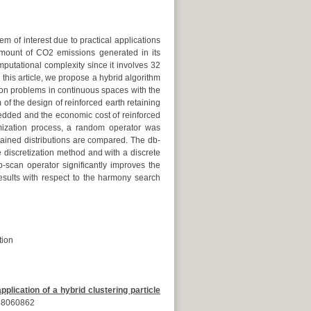
em of interest due to practical applications
 amount of CO
2
emissions generated in its
putational complexity since it involves 32
this article, we propose a hybrid algorithm
tion problems in continuous spaces with the
of the design of reinforced earth retaining
bedded and the economic cost of reinforced
imization process, a random operator was
tained distributions are compared. The db-
discretization method and with a discrete
-scan operator significantly improves the
esults with respect to the harmony search
tion
lication of a hybrid clustering particle
ath8060862