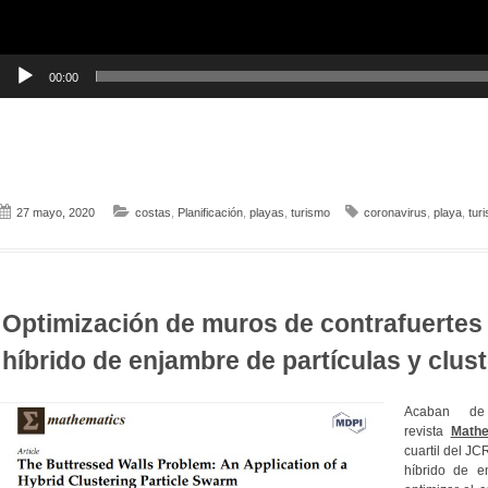
00:00
27 mayo, 2020
costas
,
Planificación
,
playas
,
turismo
coronavirus
,
playa
,
tur
Optimización de muros de contrafuertes
híbrido de enjambre de partículas y clus
Acaban de
revista
Mathe
cuartil del JC
híbrido de e