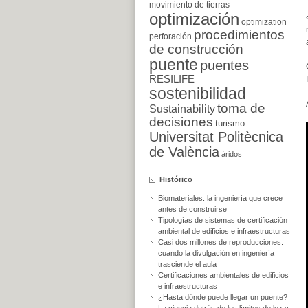
movimiento de tierras
optimización
optimization
procedimientos
perforación
de construcción
puente
puentes
RESILIFE
sostenibilidad
toma de
Sustainability
decisiones
turismo
Universitat Politècnica
de València
áridos
Histórico
Biomateriales: la ingeniería que crece
antes de construirse
Tipologías de sistemas de certificación
ambiental de edificios e infraestructuras
Casi dos millones de reproducciones:
cuando la divulgación en ingeniería
trasciende el aula
Certificaciones ambientales de edificios
e infraestructuras
¿Hasta dónde puede llegar un puente?
La ciencia detrás de los límites de luz y