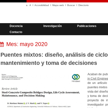
a
·
A
Accesibilidad
Mapa web
Buscar
Directorio
Docencia
Investigación
Publicaciones
Contacto
Mes:
mayo 2020
Puentes mixtos: diseño, análisis de ciclo
mantenimiento y toma de decisiones
Acaban de publi
in Civil Engine
de un artículo
puentes mixtos
vista del diseñ
y toma de deci
proyecto de i
investigador p