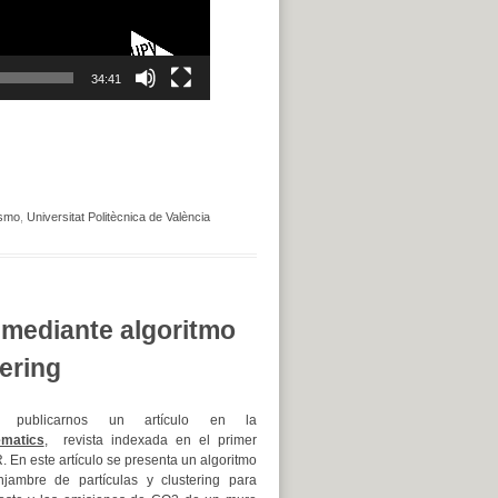
34:41
ismo
,
Universitat Politècnica de València
 mediante algoritmo
tering
 publicarnos un artículo en la
matics
, revista indexada en el primer
R. En este artículo se presenta un algoritmo
njambre de partículas y clustering para