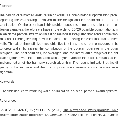
Abstract:
The design of reinforced earth retaining walls is a combinatorial optimization probl
regarding the cost savings involved in the design and the optimization in the
construction. On the other hand, this problem presents important challenges in com
design variables; therefore we have in the order of
10^
20
possible combinations. In 
in which the particle swarm optimization method is integrated that solves optimiza
db-scan clustering technique, with the aim of addressing the combinatorial problem 
walls. This algorithm optimizes two objective functions: the carbon emissions em
concrete walls. To assess the contribution of the db-scan operator in the opt
designed. The best solutions, the averages, and the interquartile ranges of the ob
scan algorithm was then compared with a hybrid version that uses k-means as the 
implementation of the harmony search algorithm. The results indicate that the db
quality of the solutions and that the proposed metaheuristic shows competitive r
algorithm.
Keywords:
CO2 emission; earth-retaining walls; optimization; db-scan; particle swarm optimiza
Reference:
GARCÍA, J.; MARTÍ, J.V.; YEPES, V. (2020).
The buttressed walls problem: An app
swarm optimization algorithm
.
Mathematics
, 8(6):862. https://doi.org/10.3390/m