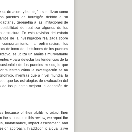
xtos de acero y hormigón se utilizan como
 los puentes de hormigón debido a su
daptar su geometría a las limitaciones de
posibilidad de reutilizar algunos de los
a estructura. En esta revisión del estado
mamos de la investigación realizada sobre
 comportamiento, la optimización, los
icas de toma de decisiones de los puentes
tivo, se utiliza un análisis multivariante
entes y para detectar las tendencias de la
 sostenible de los puentes mixtos, lo que
abor muestran cómo la investigación se ha
onómico, mientras que a nivel mundial la
do que las estrategias de evaluación del
s de los puentes mejorar la adopción de
s because of their ability to adapt their
 the structure. In this review, we report the
sses, maintenance, impact assessment, and
sign approach. In addition to a qualitative