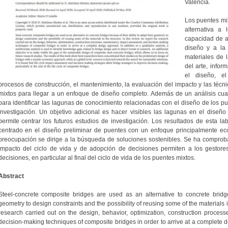
València.
Los puentes mi
alternativa a
capacidad de a
diseño y a la 
materiales de l
del arte, infor
el diseño, el
procesos de construcción, el mantenimiento, la evaluación del impacto y las técn
mixtos para llegar a un enfoque de diseño completo. Además de un análisis cualita
para identificar las lagunas de conocimiento relacionadas con el diseño de los pu
investigación. Un objetivo adicional es hacer visibles las lagunas en el diseño
permite centrar los futuros estudios de investigación. Los resultados de esta l
centrado en el diseño preliminar de puentes con un enfoque principalmente ec
preocupación se dirige a la búsqueda de soluciones sostenibles. Se ha comproba
impacto del ciclo de vida y de adopción de decisiones permiten a los gestore
decisiones, en particular al final del ciclo de vida de los puentes mixtos.
Abstract
Steel-concrete composite bridges are used as an alternative to concrete bridge
geometry to design constraints and the possibility of reusing some of the materials in
research carried out on the design, behavior, optimization, construction proce
decision-making techniques of composite bridges in order to arrive at a complete de