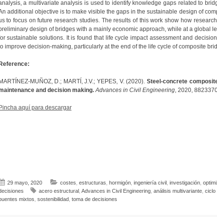
analysis, a multivariate analysis is used to identify knowledge gaps related to brid
An additional objective is to make visible the gaps in the sustainable design of com
us to focus on future research studies. The results of this work show how research
preliminary design of bridges with a mainly economic approach, while at a global le
for sustainable solutions. It is found that life cycle impact assessment and decis
to improve decision-making, particularly at the end of the life cycle of composite bri
Reference:
MARTÍNEZ-MUÑOZ, D.; MARTÍ, J.V.; YEPES, V. (2020).
Steel-concrete composite
maintenance and decision making.
Advances in Civil Engineering
, 2020, 882337
Pincha aquí para descargar
29 mayo, 2020
costes
,
estructuras
,
hormigón
,
ingeniería civil
,
investigación
,
optim
decisiones
acero estructural
,
Advances in Civil Engineering
,
análisis multivariante
,
ciclo
puentes mixtos
,
sostenibilidad
,
toma de decisiones