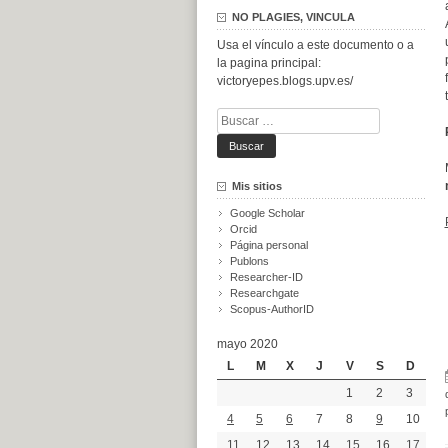
NO PLAGIES, VINCULA
Usa el vínculo a este documento o a
la pagina principal:
victoryepes.blogs.upv.es/
Buscar:
Mis sitios
Google Scholar
Orcid
Página personal
Publons
Researcher-ID
Researchgate
Scopus-AuthorID
mayo 2020
L
M
X
J
V
S
D
1
2
3
4
5
6
7
8
9
10
11
12
13
14
15
16
17