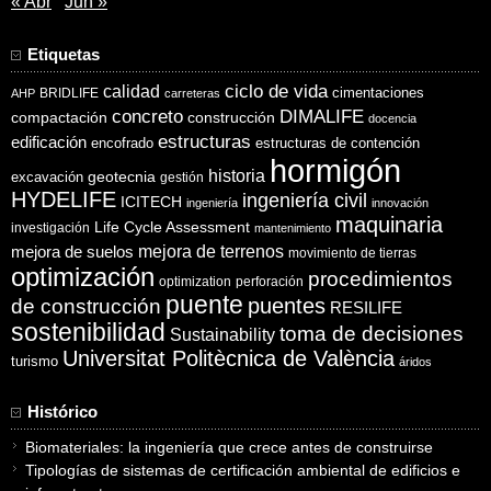
« Abr
Jun »
Etiquetas
ciclo de vida
calidad
cimentaciones
BRIDLIFE
AHP
carreteras
concreto
DIMALIFE
compactación
construcción
docencia
estructuras
edificación
encofrado
estructuras de contención
hormigón
historia
excavación
geotecnia
gestión
HYDELIFE
ingeniería civil
ICITECH
ingeniería
innovación
maquinaria
Life Cycle Assessment
investigación
mantenimiento
mejora de suelos
mejora de terrenos
movimiento de tierras
optimización
procedimientos
optimization
perforación
puente
puentes
de construcción
RESILIFE
sostenibilidad
toma de decisiones
Sustainability
Universitat Politècnica de València
turismo
áridos
Histórico
Biomateriales: la ingeniería que crece antes de construirse
Tipologías de sistemas de certificación ambiental de edificios e