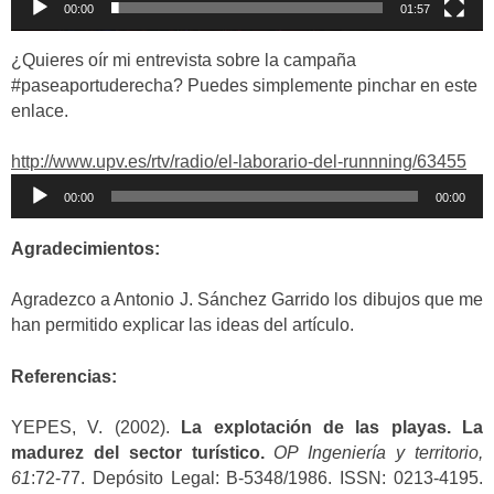
00:00
01:57
¿Quieres oír mi entrevista sobre la campaña
#paseaportuderecha
? Puedes simplemente pinchar en este
enlace.
http://www.upv.es/rtv/radio/el-laborario-del-runnning/63455
Reproductor
00:00
00:00
de
audio
Agradecimientos:
Agradezco a Antonio J. Sánchez Garrido los dibujos que me
han permitido explicar las ideas del artículo.
Referencias:
YEPES, V. (2002).
La explotación de las playas. La
madurez del sector turístico.
OP Ingeniería y territorio,
61
:72-77. Depósito Legal: B-5348/1986. ISSN: 0213-4195.