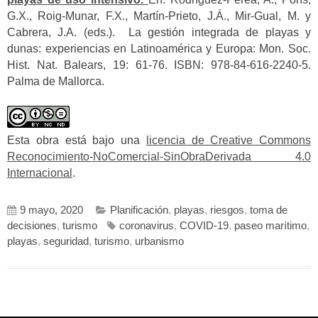
G.X., Roig-Munar, F.X., Martín-Prieto, J.Á., Mir-Gual, M. y
Cabrera, J.A. (eds.). La gestión integrada de playas y
dunas: experiencias en Latinoamérica y Europa: Mon. Soc.
Hist. Nat. Balears, 19: 61-76. ISBN: 978-84-616-2240-5.
Palma de Mallorca.
Esta obra está bajo una
licencia de Creative Commons
Reconocimiento-NoComercial-SinObraDerivada 4.0
Internacional
.
9 mayo, 2020
Planificación
,
playas
,
riesgos
,
toma de
decisiones
,
turismo
coronavirus
,
COVID-19
,
paseo marítimo
,
playas
,
seguridad
,
turismo
,
urbanismo