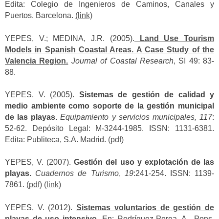
Edita: Colegio de Ingenieros de Caminos, Canales y
Puertos. Barcelona.
(link)
YEPES, V.; MEDINA, J.R. (2005).
Land Use Tourism
Models in Spanish Coastal Areas. A Case Study of the
Valencia Region.
Journal of Coastal Research
, SI 49: 83-
88.
YEPES, V. (2005).
Sistemas de gestión de calidad y
medio ambiente como soporte de la gestión municipal
de las playas.
Equipamiento y servicios municipales, 117
:
52-62. Depósito Legal: M-3244-1985. ISSN: 1131-6381.
Edita: Publiteca, S.A. Madrid.
(pdf)
YEPES, V. (2007).
Gestión del uso y explotación de las
playas.
Cuadernos de Turismo
,
19
:241-254. ISSN: 1139-
7861.
(pdf)
(link)
YEPES, V. (2012).
Sistemas voluntarios de gestión de
playas de uso intensivo.
En: Rodríguez-Perea, A., Pons,