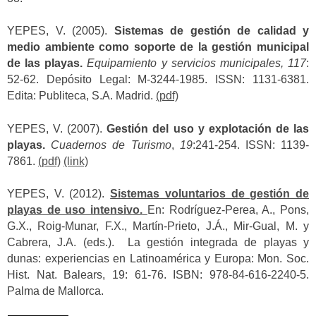
YEPES, V. (2005).
Sistemas de gestión de calidad y
medio ambiente como soporte de la gestión municipal
de las playas.
Equipamiento y servicios municipales, 117
:
52-62. Depósito Legal: M-3244-1985. ISSN: 1131-6381.
Edita: Publiteca, S.A. Madrid.
(pdf)
YEPES, V. (2007).
Gestión del uso y explotación de las
playas.
Cuadernos de Turismo
,
19
:241-254. ISSN: 1139-
7861.
(pdf)
(link)
YEPES, V. (2012).
Sistemas voluntarios de gestión de
playas de uso intensivo.
En: Rodríguez-Perea, A., Pons,
G.X., Roig-Munar, F.X., Martín-Prieto, J.Á., Mir-Gual, M. y
Cabrera, J.A. (eds.). La gestión integrada de playas y
dunas: experiencias en Latinoamérica y Europa: Mon. Soc.
Hist. Nat. Balears, 19: 61-76. ISBN: 978-84-616-2240-5.
Palma de Mallorca.