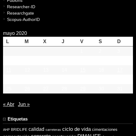
Publons
Researcher-ID
Researchgate
Scopus-AuthorID
mayo 2020
L
M
X
J
V
S
D
1
2
3
4
5
6
7
8
9
10
11
12
13
14
15
16
17
18
19
20
21
22
23
24
25
26
27
28
29
30
31
« Abr
Jun »
Etiquetas
ciclo de vida
calidad
cimentaciones
BRIDLIFE
AHP
carreteras