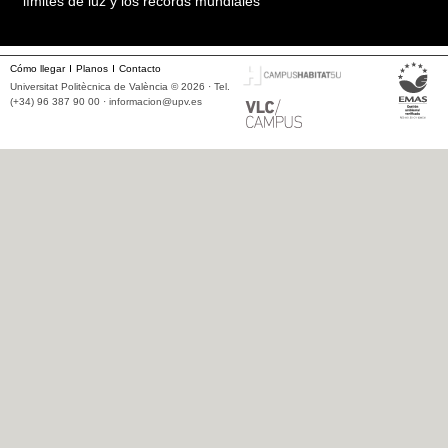
límites de luz y los récords mundiales
Cómo llegar
Planos
Contacto
Universitat Politècnica de València © 2026 · Tel.
(+34) 96 387 90 00 ·
informacion@upv.es