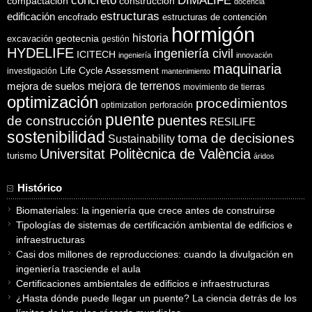
concreto
DIMALIFE
compactación
construcción
docencia
estructuras
edificación
encofrado
estructuras de contención
hormigón
historia
excavación
geotecnia
gestión
HYDELIFE
ingeniería civil
ICITECH
ingeniería
innovación
maquinaria
Life Cycle Assessment
investigación
mantenimiento
mejora de suelos
mejora de terrenos
movimiento de tierras
optimización
procedimientos
optimization
perforación
puente
puentes
de construcción
RESILIFE
sostenibilidad
toma de decisiones
Sustainability
Universitat Politècnica de València
turismo
áridos
Histórico
Biomateriales: la ingeniería que crece antes de construirse
Tipologías de sistemas de certificación ambiental de edificios e
infraestructuras
Casi dos millones de reproducciones: cuando la divulgación en
ingeniería trasciende el aula
Certificaciones ambientales de edificios e infraestructuras
¿Hasta dónde puede llegar un puente? La ciencia detrás de los