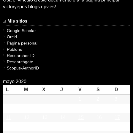
victoryepes.blogs.upv.es/
Mis sitios
Google Scholar
Orcid
Página personal
Publons
Researcher-ID
Researchgate
Scopus-AuthorID
mayo 2020
L
M
X
J
V
S
D
1
2
3
4
5
6
7
8
9
10
11
12
13
14
15
16
17
18
19
20
21
22
23
24