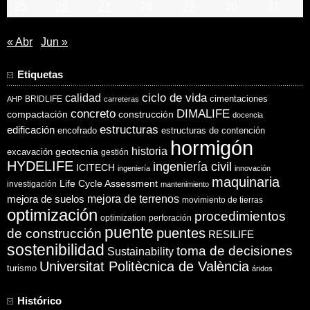
25
26
27
28
29
30
31
« Abr
Jun »
Etiquetas
ciclo de vida
calidad
cimentaciones
BRIDLIFE
AHP
carreteras
concreto
DIMALIFE
compactación
construcción
docencia
estructuras
edificación
encofrado
estructuras de contención
hormigón
historia
excavación
geotecnia
gestión
HYDELIFE
ingeniería civil
ICITECH
ingeniería
innovación
maquinaria
Life Cycle Assessment
investigación
mantenimiento
mejora de suelos
mejora de terrenos
movimiento de tierras
optimización
procedimientos
optimization
perforación
puente
puentes
de construcción
RESILIFE
sostenibilidad
toma de decisiones
Sustainability
Universitat Politècnica de València
turismo
áridos
Histórico