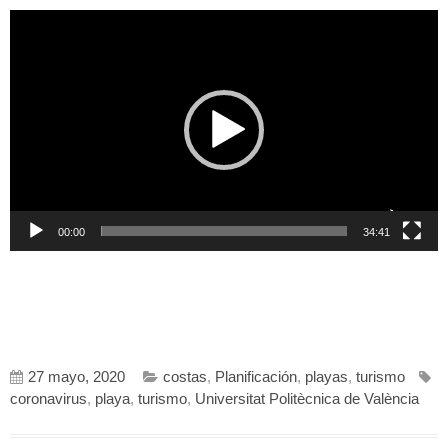
Reproductor
de
vídeo
00:00
34:41
27 mayo, 2020
costas
,
Planificación
,
playas
,
turismo
coronavirus
,
playa
,
turismo
,
Universitat Politècnica de València