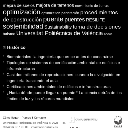
mejora de suelos
mejora de terrenos
movimiento de tierras
optimización
procedimientos
optimization
perforación
puente
puentes
de construcción
RESILIFE
sostenibilidad
toma de decisiones
Sustainability
Universitat Politècnica de València
turismo
áridos
Histórico
Biomateriales: la ingeniería que crece antes de construirse
Tipologías de sistemas de certificación ambiental de edificios e
infraestructuras
Casi dos millones de reproducciones: cuando la divulgación en
ingeniería trasciende el aula
Certificaciones ambientales de edificios e infraestructuras
¿Hasta dónde puede llegar un puente? La ciencia detrás de los
límites de luz y los récords mundiales
Cómo llegar
Planos
Contacto
Universitat Politècnica de València © 2026 · Tel.
(+34) 96 387 90 00 ·
informacion@upv.es