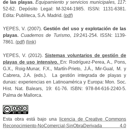
de las playas.
Equipamiento y servicios municipales, 117
:
52-62. Depósito Legal: M-3244-1985. ISSN: 1131-6381.
Edita: Publiteca, S.A. Madrid.
(pdf)
YEPES, V. (2007).
Gestión del uso y explotación de las
playas.
Cuadernos de Turismo
,
19
:241-254. ISSN: 1139-
7861.
(pdf)
(link)
YEPES, V. (2012).
Sistemas voluntarios de gestión de
playas de uso intensivo.
En: Rodríguez-Perea, A., Pons,
G.X., Roig-Munar, F.X., Martín-Prieto, J.Á., Mir-Gual, M. y
Cabrera, J.A. (eds.). La gestión integrada de playas y
dunas: experiencias en Latinoamérica y Europa: Mon. Soc.
Hist. Nat. Balears, 19: 61-76. ISBN: 978-84-616-2240-5.
Palma de Mallorca.
Esta obra está bajo una
licencia de Creative Commons
Reconocimiento-NoComercial-SinObraDerivada 4.0