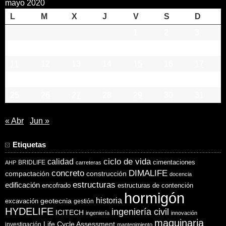
mayo 2020
L
M
X
J
V
S
D
1
2
3
4
5
6
7
8
9
10
11
12
13
14
15
16
17
18
19
20
21
22
23
24
25
26
27
28
29
30
31
« Abr
Jun »
Etiquetas
ciclo de vida
calidad
cimentaciones
BRIDLIFE
AHP
carreteras
concreto
DIMALIFE
compactación
construcción
docencia
estructuras
edificación
encofrado
estructuras de contención
hormigón
historia
excavación
geotecnia
gestión
HYDELIFE
ingeniería civil
ICITECH
ingeniería
innovación
maquinaria
Life Cycle Assessment
investigación
mantenimiento