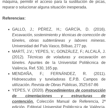
máquina, permitir el acceso para la sustitución de picas,
reparar o solucionar alguna situación inesperada.
Referencias:
GALLO, J.; PÉREZ, H.; GARCÍA, D. (2016).
Excavación, sostenimiento y técnicas de corrección de
túneles, obras subterráneas y labores mineras
.
Universidad del País Vasco, Bilbao, 277 pp.
MARTÍ, J.V.; YEPES, V.; GONZÁLEZ, F.; ALCALÁ, J.
(2012).
Técnicas de voladuras y excavación en
túneles.
Apuntes de la Universitat Politècnica de
València. Ref. 530, 165 pp.
MENDAÑA, F.; FERNÁNDEZ, R. (2011).
Hidroescudos y tuneladoras E.P.B. Campos de
utilización.
Revista de Obras Públicas
, 3525:67-86
YEPES, V. (2020).
Procedimientos de construcción
de cimentaciones y estructuras de
contención.
Colección Manual de Referencia, 2ª
edición. Editorial Universitat Politècnica de València,