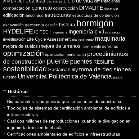
ciclo de vida
calidad
cimentaciones
BRIDLIFE
AHP
carreteras
concreto
DIMALIFE
compactación
construcción
docencia
estructuras
edificación
encofrado
estructuras de contención
hormigón
historia
excavación
geotecnia
gestión
HYDELIFE
ingeniería civil
ICITECH
ingeniería
innovación
maquinaria
Life Cycle Assessment
investigación
mantenimiento
mejora de suelos
mejora de terrenos
movimiento de tierras
optimización
procedimientos
optimization
perforación
puente
puentes
de construcción
RESILIFE
sostenibilidad
toma de decisiones
Sustainability
Universitat Politècnica de València
turismo
áridos
Histórico
Biomateriales: la ingeniería que crece antes de construirse
Tipologías de sistemas de certificación ambiental de edificios e
infraestructuras
Casi dos millones de reproducciones: cuando la divulgación en
ingeniería trasciende el aula
Certificaciones ambientales de edificios e infraestructuras