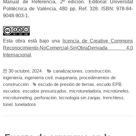
Manual de Referencia, 2ª edición. Editorial Universitat
Politècnica de València, 480 pp. Ref. 328. ISBN: 978-84-
9048-903-1.
Esta obra está bajo una
licencia de Creative Commons
Reconocimiento-NoComercial-SinObraDerivada 4.0
Internacional
.
30 octubre, 2024
canalizaciones
,
construcción
,
ingeniería
,
ingeniería civil
,
maquinaria
,
procedimientos de
construcción
escudo de presión de tierras
,
escudo EPB
,
escudos
,
escudos presurizados
,
microtuneladora
,
microtúneles
,
microtunneling
,
perforación
,
tecnología sin zanjas
,
trenchless
,
túnel
,
tuneladora