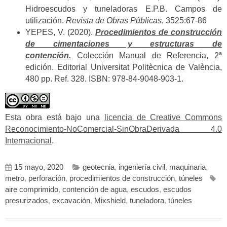
Hidroescudos y tuneladoras E.P.B. Campos de
utilización.
Revista de Obras Públicas
, 3525:67-86
YEPES, V. (2020).
Procedimientos de construcción
de cimentaciones y estructuras de
contención.
Colección Manual de Referencia, 2ª
edición. Editorial Universitat Politècnica de València,
480 pp. Ref. 328. ISBN: 978-84-9048-903-1.
Esta obra está bajo una
licencia de Creative Commons
Reconocimiento-NoComercial-SinObraDerivada 4.0
Internacional
.
15 mayo, 2020
geotecnia
,
ingeniería civil
,
maquinaria
,
metro
,
perforación
,
procedimientos de construcción
,
túneles
aire comprimido
,
contención de agua
,
escudos
,
escudos
presurizados
,
excavación
,
Mixshield
,
tuneladora
,
túneles