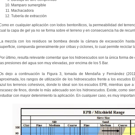
Mamparo sumergible
Machacadora
Tubería de extracción
Como en cualquier aplicación con lodos bentoníticos, la permeabilidad del terreno 
cual la capa de gel ya no se forma sobre el terreno y en consecuencia ha de recurr
La mezcla con los residuos se bombea desde la cámara de excavación hasta 
superficie, compuesta generalmente por cribas y ciclones, lo cual permite reciclar l
Por último, resulta relevante comentar que los hidroescudos son la única forma de 
las presiones del agua son muy elevadas, por encima de los 5 Bar.
Os dejo a continuación la Figura 3, tomada de Mendaña y Fernández (201
aproximada, los rangos de utilización de los hidroescudos frente a los escudos E
azul los terrenos cohesivos, donde lo ideal son los escudos EPB, mientras que a
escasez de finos, donde lo más adecuado son los hidroescudos. Existe, como si
estudiar con mayor detenimiento la aplicación. En cualquier caso, es muy important