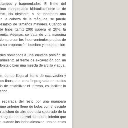
 blandos y fragmentados. El límite del
mo transportable hidráulicamente es de
m. No obstante, si se incorpora una
a en la cabeza de la máquina, se puede
desalojo de tamaños mayores. Cuando el
de finos (tamiz 200) supera el 20%, la
tonita. Además, se trata de una máquina
siempre con los inconvenientes propios de
para su preparación, bombeo y recuperación.
bles sometidos a una elevada presión de
enimiento al frente de excavación con un
onita o bien una mezcla de arcilla y agua.
n, donde llega al frente de excavación y
los finos, o la zona impregnada en suelos
de estabilizar el terreno, es facilitar la
rior.
tá separada del resto por una mampara
no anterior lleno de lodos con el escudo
n colchón de aire que está separado de la
regulador de nivel superior e inferior que
que cuando los lodos alcanzan uno de estos