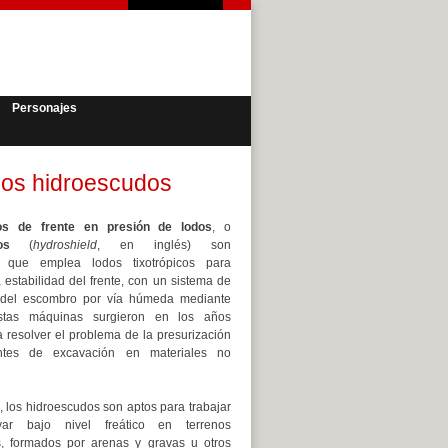
Personajes
 los hidroescudos
os de frente en presión de lodos
, o
os
(
hydroshield
, en inglés) son
s que emplea lodos tixotrópicos para
a estabilidad del frente, con un sistema de
 del escombro por vía húmeda mediante
tas máquinas surgieron en los años
 resolver el problema de la presurización
ntes de excavación en materiales no
 los hidroescudos son aptos para trabajar
ar bajo nivel freático en terrenos
, formados por arenas y gravas u otros