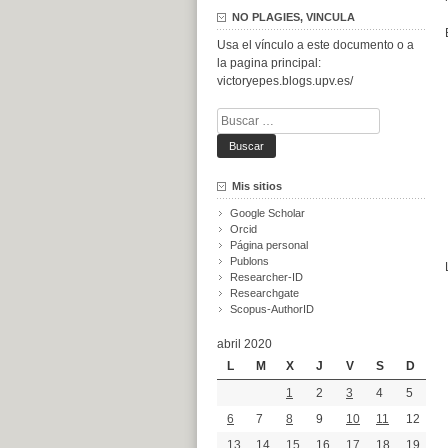
NO PLAGIES, VINCULA
Usa el vínculo a este documento o a
la pagina principal:
victoryepes.blogs.upv.es/
Buscar:
Mis sitios
Google Scholar
Orcid
Página personal
Publons
Researcher-ID
Researchgate
Scopus-AuthorID
abril 2020
L
M
X
J
V
S
D
1
2
3
4
5
6
7
8
9
10
11
12
13
14
15
16
17
18
19