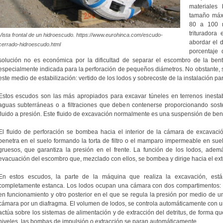
materiales
tamaño máxi
80 a 100 m
triturador
Vista frontal de un hidroescudo. https://www.eurohinca.com/escudo-
abordar el 
cerrado-hidroescudo.html
porcentaje 
solución no es económica por la dificultad de separar el escombro de la ben
especialmente indicada para la perforación de pequeños diámetros. No obstante, 
este medio de estabilización: vertido de los lodos y sobrecoste de la instalación 
Estos escudos son las más apropiados para excavar túneles en terrenos inesta
aguas subterráneas o a filtraciones que deben contenerse proporcionando sost
fluido a presión. Este fluido de excavación normalmente es una suspensión de bent
El fluido de perforación se bombea hacia el interior de la cámara de excavació
penetra en el suelo formando la torta de filtro o el mamparo impermeable en sue
gruesos, que garantiza la presión en el frente. La función de los lodos, además 
evacuación del escombro que, mezclado con ellos, se bombea y dirige hacia el exte
En estos escudos, la parte de la máquina que realiza la excavación, es
completamente estanca. Los lodos ocupan una cámara con dos compartimentos: u
en funcionamiento y otro posterior en el que se regula la presión por medio de u
cámara por un diafragma. El volumen de lodos, se controla automáticamente con un 
actúa sobre los sistemas de alimentación y de extracción del detritus, de forma 
niveles, las bombas de impulsión o extracción se paran automáticamente.