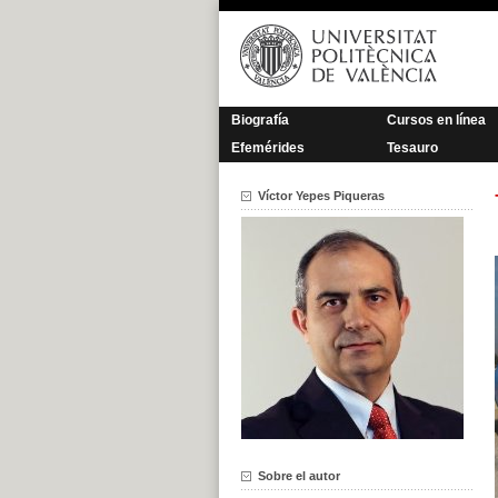
Saltar
al
contenido
Biografía
Cursos en línea
Efemérides
Tesauro
Víctor Yepes Piqueras
Sobre el autor