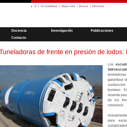
a
·
A
Accesibilidad
Mapa web
Buscar
Directorio
Docencia
Investigación
Publicaciones
Contacto
Tuneladoras de frente en presión de lodos:
Los
escud
hidroescud
tuneladora
garantizar l
conducción
bombeo. Es
sesenta para
de los fre
cohesivos.
Actualmente,
para excav
complicados