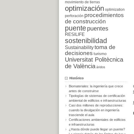
movimiento de tierras
optimización
optimization
procedimientos
perforación
de construcción
puente
puentes
RESILIFE
sostenibilidad
toma de
Sustainability
decisiones
turismo
Universitat Politècnica
de València
áridos
Histórico
Biomateriales: la ingeniería que crece
antes de construirse
Tipologías de sistemas de certificación
ambiental de edificios e infraestructuras
Casi dos millones de reproducciones:
cuando la divulgación en ingeniería
trasciende el aula
Certificaciones ambientales de edificios
e infraestructuras
¿Hasta dónde puede llegar un puente?
La ciencia detrás de los límites de luz y