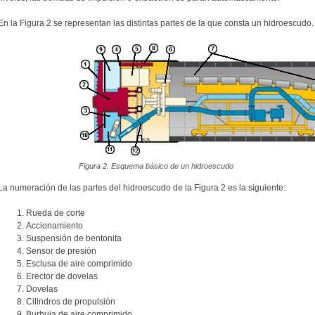
En la Figura 2 se representan las distintas partes de la que consta un hidroescudo.
Figura 2. Esquema básico de un hidroescudo
La numeración de las partes del hidroescudo de la Figura 2 es la siguiente:
Rueda de corte
Accionamiento
Suspensión de bentonita
Sensor de presión
Esclusa de aire comprimido
Erector de dovelas
Dovelas
Cilindros de propulsión
Burbuja de aire comprimido