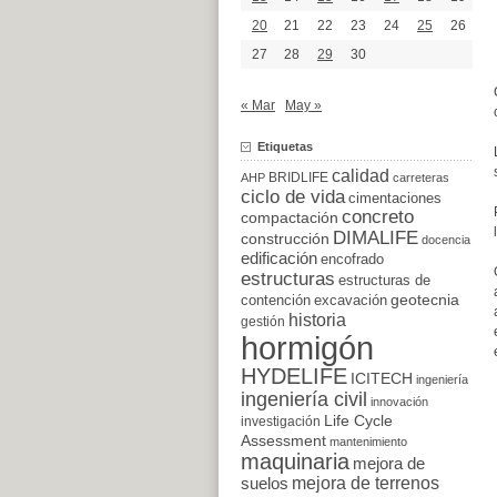
20
21
22
23
24
25
26
27
28
29
30
« Mar
May »
Etiquetas
calidad
BRIDLIFE
AHP
carreteras
ciclo de vida
cimentaciones
concreto
compactación
DIMALIFE
construcción
docencia
edificación
encofrado
estructuras
estructuras de
excavación
geotecnia
contención
historia
gestión
hormigón
HYDELIFE
ICITECH
ingeniería
ingeniería civil
innovación
Life Cycle
investigación
Assessment
mantenimiento
maquinaria
mejora de
suelos
mejora de terrenos