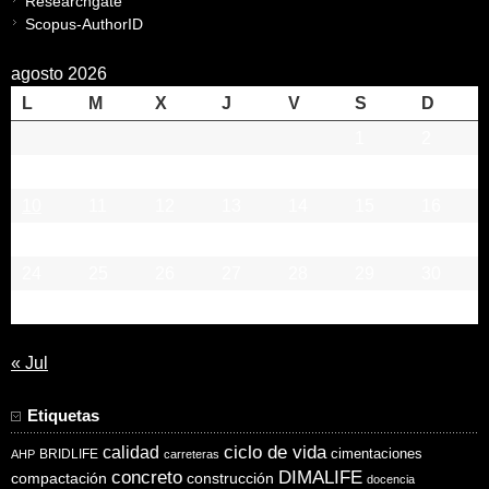
Researchgate
Scopus-AuthorID
agosto 2026
L
M
X
J
V
S
D
1
2
3
4
5
6
7
8
9
10
11
12
13
14
15
16
17
18
19
20
21
22
23
24
25
26
27
28
29
30
31
« Jul
Etiquetas
ciclo de vida
calidad
cimentaciones
BRIDLIFE
AHP
carreteras
concreto
DIMALIFE
compactación
construcción
docencia