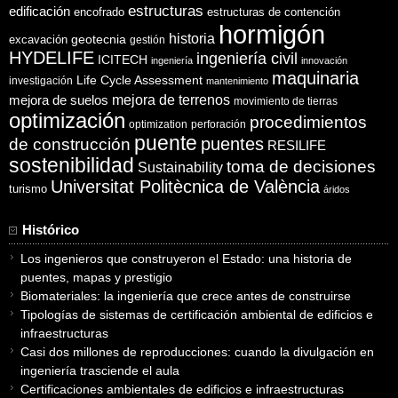
estructuras
edificación
encofrado
estructuras de contención
hormigón
historia
excavación
geotecnia
gestión
HYDELIFE
ingeniería civil
ICITECH
ingeniería
innovación
maquinaria
Life Cycle Assessment
investigación
mantenimiento
mejora de suelos
mejora de terrenos
movimiento de tierras
optimización
procedimientos
optimization
perforación
puente
puentes
de construcción
RESILIFE
sostenibilidad
toma de decisiones
Sustainability
Universitat Politècnica de València
turismo
áridos
Histórico
Los ingenieros que construyeron el Estado: una historia de
puentes, mapas y prestigio
Biomateriales: la ingeniería que crece antes de construirse
Tipologías de sistemas de certificación ambiental de edificios e
infraestructuras
Casi dos millones de reproducciones: cuando la divulgación en
ingeniería trasciende el aula
Certificaciones ambientales de edificios e infraestructuras