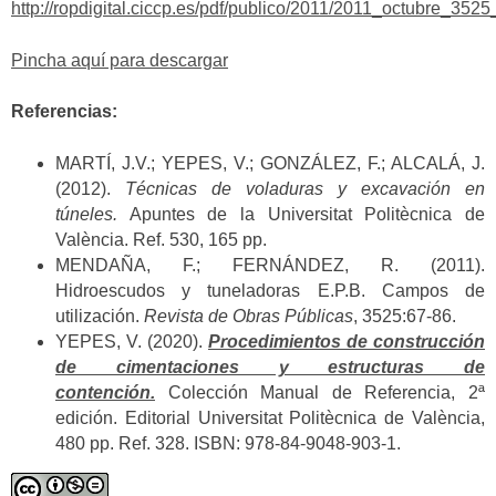
http://ropdigital.ciccp.es/pdf/publico/2011/2011_octubre_3525
Pincha aquí para descargar
Referencias:
MARTÍ, J.V.; YEPES, V.; GONZÁLEZ, F.; ALCALÁ, J.
(2012).
Técnicas de voladuras y excavación en
túneles.
Apuntes de la Universitat Politècnica de
València. Ref. 530, 165 pp.
MENDAÑA, F.; FERNÁNDEZ, R. (2011).
Hidroescudos y tuneladoras E.P.B. Campos de
utilización.
Revista de Obras Públicas
, 3525:67-86.
YEPES, V. (2020).
Procedimientos de construcción
de cimentaciones y estructuras de
contención.
Colección Manual de Referencia, 2ª
edición. Editorial Universitat Politècnica de València,
480 pp. Ref. 328. ISBN: 978-84-9048-903-1.