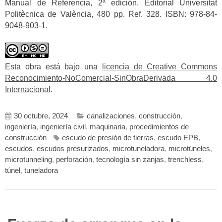
Manual de Referencia, 2ª edición. Editorial Universitat
Politècnica de València, 480 pp. Ref. 328. ISBN: 978-84-
9048-903-1.
Esta obra está bajo una
licencia de Creative Commons
Reconocimiento-NoComercial-SinObraDerivada 4.0
Internacional
.
30 octubre, 2024
canalizaciones
,
construcción
,
ingeniería
,
ingeniería civil
,
maquinaria
,
procedimientos de
construcción
escudo de presión de tierras
,
escudo EPB
,
escudos
,
escudos presurizados
,
microtuneladora
,
microtúneles
,
microtunneling
,
perforación
,
tecnología sin zanjas
,
trenchless
,
túnel
,
tuneladora