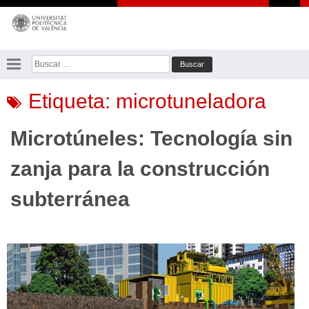
Saltar
al
contenido
Buscar:
Etiqueta:
microtuneladora
Microtúneles: Tecnología sin
zanja para la construcción
subterránea