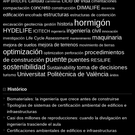
ciclo de vida
calidad
cimentaciones
BRIDLIFE
AHP
carreteras
concreto
DIMALIFE
compactación
construcción
docencia
estructuras
edificación
encofrado
estructuras de contención
hormigón
historia
excavación
geotecnia
gestión
HYDELIFE
ingeniería civil
ICITECH
ingeniería
innovación
maquinaria
Life Cycle Assessment
investigación
mantenimiento
mejora de suelos
mejora de terrenos
movimiento de tierras
optimización
procedimientos
optimization
perforación
puente
puentes
de construcción
RESILIFE
sostenibilidad
toma de decisiones
Sustainability
Universitat Politècnica de València
turismo
áridos
Histórico
Biomateriales: la ingeniería que crece antes de construirse
Tipologías de sistemas de certificación ambiental de edificios e
infraestructuras
Casi dos millones de reproducciones: cuando la divulgación en
ingeniería trasciende el aula
Certificaciones ambientales de edificios e infraestructuras