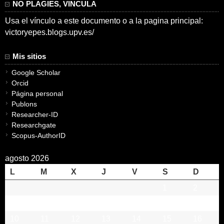
NO PLAGIES, VINCULA
Usa el vínculo a este documento o a la pagina principal:
victoryepes.blogs.upv.es/
Mis sitios
Google Scholar
Orcid
Página personal
Publons
Researcher-ID
Researchgate
Scopus-AuthorID
agosto 2026
L
M
X
J
V
S
D
1
2
3
4
5
6
7
8
9
10
11
12
13
14
15
16