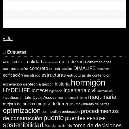
17
18
19
20
21
22
23
24
25
26
27
28
29
30
31
« Jul
Etiquetas
ciclo de vida
calidad
cimentaciones
BRIDLIFE
AHP
carreteras
concreto
DIMALIFE
compactación
construcción
docencia
estructuras
edificación
encofrado
estructuras de contención
hormigón
historia
excavación
geotecnia
gestión
HYDELIFE
ingeniería civil
ICITECH
ingeniería
innovación
maquinaria
Life Cycle Assessment
investigación
mantenimiento
mejora de suelos
mejora de terrenos
movimiento de tierras
optimización
procedimientos
optimization
perforación
puente
puentes
de construcción
RESILIFE
sostenibilidad
toma de decisiones
Sustainability