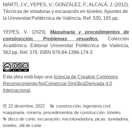
MARTÍ, J.V.; YEPES, V.; GONZÁLEZ, F.; ALCALÁ, J. (2012).
Técnicas de voladuras y excavación en túneles. Apuntes de
la Universitat Politècnica de València. Ref. 530, 165 pp.
YEPES, V. (2023).
Maquinaria y procedimientos de
construcción. Problemas resueltos.
Colección
Académica. Editorial Universitat Politècnica de València,
562 pp. Ref. 376. ISBN 978-84-1396-174-3
Esta obra está bajo una
licencia de Creative Commons
Reconocimiento-NoComercial-SinObraDerivada 4.0
Internacional
.
22 diciembre, 2022
construcción
,
ingeniería civil
,
maquinaria
,
minería
,
procedimientos de construcción
,
túneles
disco de corte
,
excavación
,
microtuneladora
,
picas
,
tuneladora
,
túneles
,
útil de corte