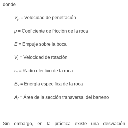
donde
V
= Velocidad de penetración
p
μ
= Coeficiente de fricción de la roca
E
= Empuje sobre la boca
V
= Velocidad de rotación
r
r
= Radio efectivo de la roca
e
E
= Energía específica de la roca
v
A
= Área de la sección transversal del barreno
r
Sin embargo, en la práctica existe una desviación