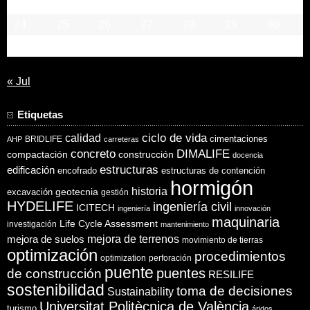
17
18
19
20
21
22
23
24
25
26
27
28
29
30
31
« Jul
Etiquetas
ciclo de vida
calidad
cimentaciones
BRIDLIFE
AHP
carreteras
concreto
DIMALIFE
compactación
construcción
docencia
estructuras
edificación
encofrado
estructuras de contención
hormigón
historia
excavación
geotecnia
gestión
HYDELIFE
ingeniería civil
ICITECH
ingeniería
innovación
maquinaria
Life Cycle Assessment
investigación
mantenimiento
mejora de suelos
mejora de terrenos
movimiento de tierras
optimización
procedimientos
optimization
perforación
puente
puentes
de construcción
RESILIFE
sostenibilidad
toma de decisiones
Sustainability
Universitat Politècnica de València
turismo
áridos