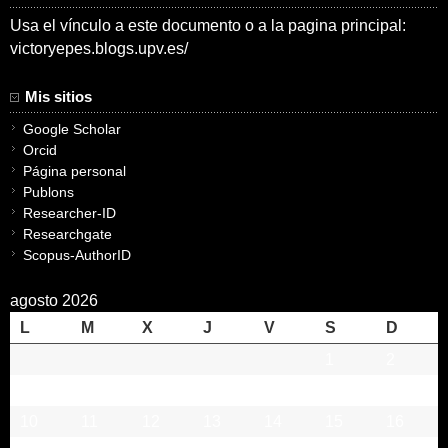
Usa el vínculo a este documento o a la pagina principal:
victoryepes.blogs.upv.es/
Mis sitios
Google Scholar
Orcid
Página personal
Publons
Researcher-ID
Researchgate
Scopus-AuthorID
agosto 2026
L
M
X
J
V
S
D
1
2
3
4
5
6
7
8
9
10
11
12
13
14
15
16