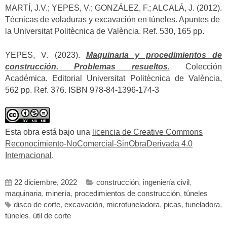
MARTÍ, J.V.; YEPES, V.; GONZÁLEZ, F.; ALCALÁ, J. (2012).
Técnicas de voladuras y excavación en túneles. Apuntes de
la Universitat Politècnica de València. Ref. 530, 165 pp.
YEPES, V. (2023).
Maquinaria y procedimientos de
construcción. Problemas resueltos.
Colección
Académica. Editorial Universitat Politècnica de València,
562 pp. Ref. 376. ISBN 978-84-1396-174-3
Esta obra está bajo una
licencia de Creative Commons
Reconocimiento-NoComercial-SinObraDerivada 4.0
Internacional
.
22 diciembre, 2022
construcción
,
ingeniería civil
,
maquinaria
,
minería
,
procedimientos de construcción
,
túneles
disco de corte
,
excavación
,
microtuneladora
,
picas
,
tuneladora
,
túneles
,
útil de corte