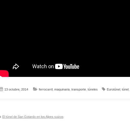
13 octubre, 2014
ferrocarril
,
maquinaria
,
transporte
,
túneles
Eurotúnel
,
túnel
Navegación
El túnel de San Gotardo en los Alpes suizos
de