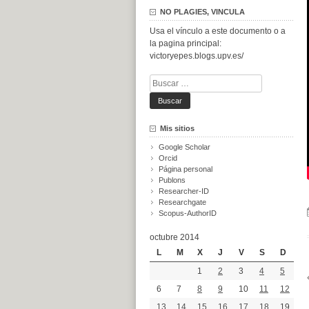
NO PLAGIES, VINCULA
Usa el vínculo a este documento o a
la pagina principal:
victoryepes.blogs.upv.es/
Buscar:
Mis sitios
Google Scholar
Orcid
Página personal
Publons
Researcher-ID
Researchgate
Scopus-AuthorID
octubre 2014
L
M
X
J
V
S
D
1
2
3
4
5
6
7
8
9
10
11
12
13
14
15
16
17
18
19