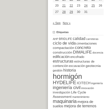
20
21
22
23
24
25
26
27
28
29
30
31
« Sep
Nov »
Etiquetas
calidad
BRIDLIFE
AHP
carreteras
ciclo de vida
cimentaciones
concreto
compactación
DIMALIFE
construcción
docencia
edificación
encofrado
estructuras
estructuras de
excavación
geotecnia
contención
historia
gestión
hormigón
HYDELIFE
ICITECH
ingeniería
ingeniería civil
innovación
Life Cycle
investigación
Assessment
mantenimiento
maquinaria
mejora de
suelos
mejora de terrenos