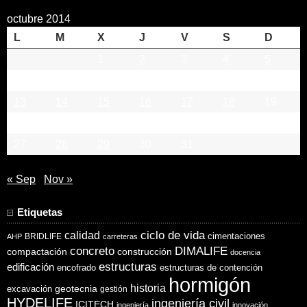
octubre 2014
L
M
X
J
V
S
D
1
2
3
4
5
6
7
8
9
10
11
12
13
14
15
16
17
18
19
20
21
22
23
24
25
26
27
28
29
30
31
« Sep
Nov »
Etiquetas
ciclo de vida
calidad
cimentaciones
BRIDLIFE
AHP
carreteras
concreto
DIMALIFE
compactación
construcción
docencia
estructuras
edificación
encofrado
estructuras de contención
hormigón
historia
excavación
geotecnia
gestión
HYDELIFE
ingeniería civil
ICITECH
ingeniería
innovación