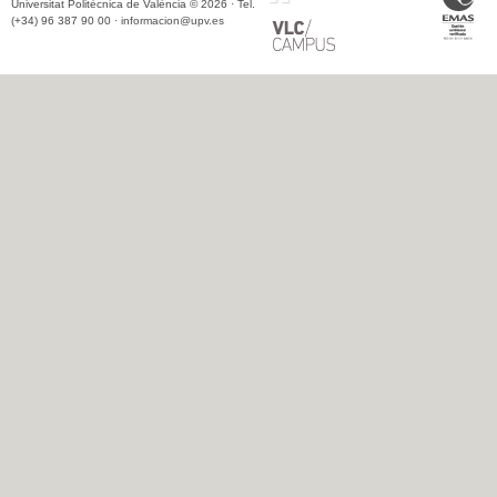
Universitat Politècnica de València © 2026 · Tel.
(+34) 96 387 90 00 ·
informacion@upv.es