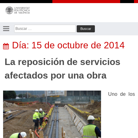
Saltar
al
contenido
Buscar:
Día:
15 de octubre de 2014
La reposición de servicios
afectados por una obra
Uno de los