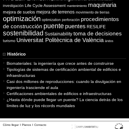
maquinaria
Life Cycle Assessment
investigación
mantenimiento
mejora de suelos
mejora de terrenos
movimiento de tierras
optimización
procedimientos
optimization
perforación
puente
puentes
de construcción
RESILIFE
sostenibilidad
toma de decisiones
Sustainability
Universitat Politècnica de València
turismo
áridos
Histórico
Biomateriales: la ingeniería que crece antes de construirse
Tipologías de sistemas de certificación ambiental de edificios e
infraestructuras
Casi dos millones de reproducciones: cuando la divulgación en
ingeniería trasciende el aula
Certificaciones ambientales de edificios e infraestructuras
¿Hasta dónde puede llegar un puente? La ciencia detrás de los
límites de luz y los récords mundiales
Cómo llegar
Planos
Contacto