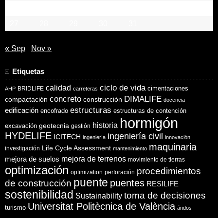
20
21
22
23
24
25
26
27
28
29
30
31
« Sep
Nov »
Etiquetas
ciclo de vida
calidad
cimentaciones
BRIDLIFE
AHP
carreteras
concreto
DIMALIFE
compactación
construcción
docencia
estructuras
edificación
encofrado
estructuras de contención
hormigón
historia
excavación
geotecnia
gestión
HYDELIFE
ingeniería civil
ICITECH
ingeniería
innovación
maquinaria
Life Cycle Assessment
investigación
mantenimiento
mejora de suelos
mejora de terrenos
movimiento de tierras
optimización
procedimientos
optimization
perforación
puente
puentes
de construcción
RESILIFE
sostenibilidad
toma de decisiones
Sustainability
Universitat Politècnica de València
turismo
áridos