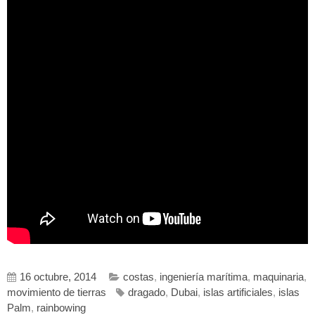
16 octubre, 2014
costas
,
ingeniería marítima
,
maquinaria
,
movimiento de tierras
dragado
,
Dubai
,
islas artificiales
,
islas
Palm
,
rainbowing