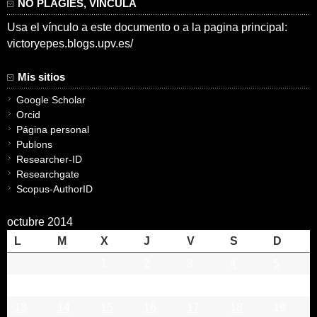
NO PLAGIES, VINCULA
Usa el vínculo a este documento o a la pagina principal:
victoryepes.blogs.upv.es/
Mis sitios
Google Scholar
Orcid
Página personal
Publons
Researcher-ID
Researchgate
Scopus-AuthorID
octubre 2014
L
M
X
J
V
S
D
1
2
3
4
5
6
7
8
9
10
11
12
13
14
15
16
17
18
19