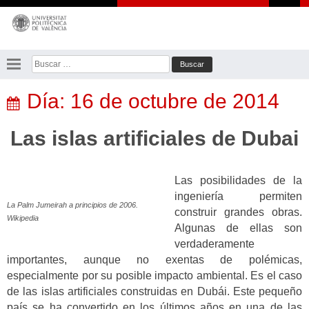
Saltar
al
contenido
Buscar:
Día:
16 de octubre de 2014
Las islas artificiales de Dubai
Las posibilidades de la
ingeniería permiten
La Palm Jumeirah a principios de 2006.
construir grandes obras.
Wikipedia
Algunas de ellas son
verdaderamente
importantes, aunque no exentas de polémicas,
especialmente por su posible impacto ambiental. Es el caso
de las islas artificiales construidas en Dubái. Este pequeño
país se ha convertido en los últimos años en una de las