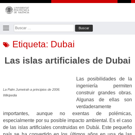
Saltar
al
contenido
Buscar:
Etiqueta:
Dubai
Las islas artificiales de Dubai
Las posibilidades de la
ingeniería permiten
La Palm Jumeirah a principios de 2006.
construir grandes obras.
Wikipedia
Algunas de ellas son
verdaderamente
importantes, aunque no exentas de polémicas,
especialmente por su posible impacto ambiental. Es el caso
de las islas artificiales construidas en Dubái. Este pequeño
país se ha convertido en los últimos años en una de las