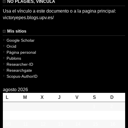
NO PLAGIES, VINCULA
Usa el vínculo a este documento o a la pagina principal:
victoryepes.blogs.upv.es/
Mis sitios
Google Scholar
Orcid
Página personal
Publons
Researcher-ID
Researchgate
Scopus-AuthorID
agosto 2026
L
M
X
J
V
S
D
1
2
3
4
5
6
7
8
9
10
11
12
13
14
15
16