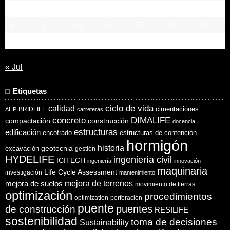
17
18
19
20
21
22
23
24
25
26
27
28
29
30
31
« Jul
Etiquetas
ciclo de vida
calidad
cimentaciones
BRIDLIFE
AHP
carreteras
concreto
DIMALIFE
compactación
construcción
docencia
estructuras
edificación
encofrado
estructuras de contención
hormigón
historia
excavación
geotecnia
gestión
HYDELIFE
ingeniería civil
ICITECH
ingeniería
innovación
maquinaria
Life Cycle Assessment
investigación
mantenimiento
mejora de suelos
mejora de terrenos
movimiento de tierras
optimización
procedimientos
optimization
perforación
puente
puentes
de construcción
RESILIFE
sostenibilidad
toma de decisiones
Sustainability