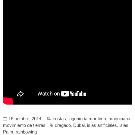
16 octubre, 2014
costas
,
ingeniería marítima
,
maquinaria
,
movimiento de tierras
dragado
,
Dubai
,
islas artificiales
,
islas
Palm
,
rainbowing