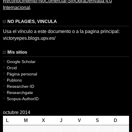
Reconocimiento-NoComercial-SinObraDerivada 4.0
Internacional
.
NO PLAGIES, VINCULA
Usa el vínculo a este documento o a la pagina principal:
victoryepes.blogs.upv.es/
Mis sitios
Google Scholar
Orcid
Página personal
Publons
Researcher-ID
Researchgate
Scopus-AuthorID
octubre 2014
L
M
X
J
V
S
D
1
2
3
4
5