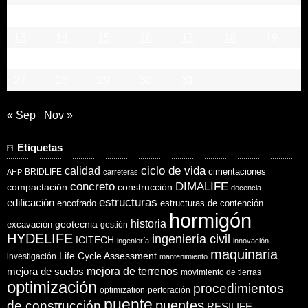
6
7
8
9
10
11
12
13
14
15
16
17
18
19
20
21
22
23
24
25
26
27
28
29
30
31
« Sep
Nov »
Etiquetas
ciclo de vida
calidad
cimentaciones
BRIDLIFE
AHP
carreteras
concreto
DIMALIFE
compactación
construcción
docencia
estructuras
edificación
encofrado
estructuras de contención
hormigón
historia
excavación
geotecnia
gestión
HYDELIFE
ingeniería civil
ICITECH
ingeniería
innovación
maquinaria
Life Cycle Assessment
investigación
mantenimiento
mejora de suelos
mejora de terrenos
movimiento de tierras
optimización
procedimientos
optimization
perforación
puente
puentes
de construcción
RESILIFE