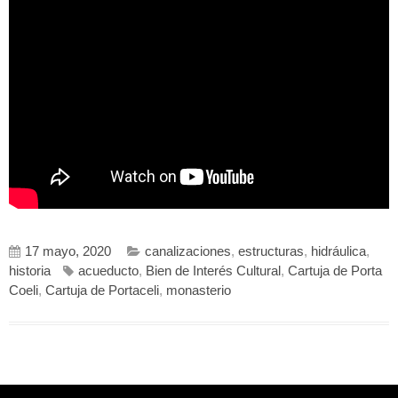
17 mayo, 2020
canalizaciones
,
estructuras
,
hidráulica
,
historia
acueducto
,
Bien de Interés Cultural
,
Cartuja de Porta
Coeli
,
Cartuja de Portaceli
,
monasterio