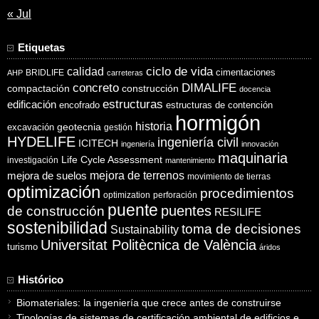
« Jul
Etiquetas
ciclo de vida
calidad
cimentaciones
BRIDLIFE
AHP
carreteras
concreto
DIMALIFE
compactación
construcción
docencia
estructuras
edificación
encofrado
estructuras de contención
hormigón
historia
excavación
geotecnia
gestión
HYDELIFE
ingeniería civil
ICITECH
ingeniería
innovación
maquinaria
Life Cycle Assessment
investigación
mantenimiento
mejora de suelos
mejora de terrenos
movimiento de tierras
optimización
procedimientos
optimization
perforación
puente
puentes
de construcción
RESILIFE
sostenibilidad
toma de decisiones
Sustainability
Universitat Politècnica de València
turismo
áridos
Histórico
Biomateriales: la ingeniería que crece antes de construirse
Tipologías de sistemas de certificación ambiental de edificios e