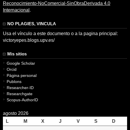
Reconocimiento-NoComercial-SinObraDerivada 4.0
Internacional
.
NO PLAGIES, VINCULA
Usa el vínculo a este documento o a la pagina principal:
victoryepes.blogs.upv.es/
Mis sitios
Google Scholar
Orcid
Página personal
Publons
Researcher-ID
Researchgate
Scopus-AuthorID
agosto 2026
L
M
X
J
V
S
D