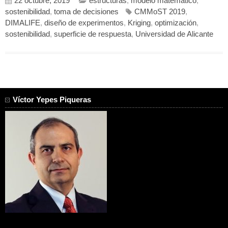
22 octubre, 2019
estructuras
,
modelo matemático
,
sostenibilidad
,
toma de decisiones
CMMoST 2019
,
DIMALIFE
,
diseño de experimentos
,
Kriging
,
optimización
,
sostenibilidad
,
superficie de respuesta
,
Universidad de Alicante
Víctor Yepes Piqueras