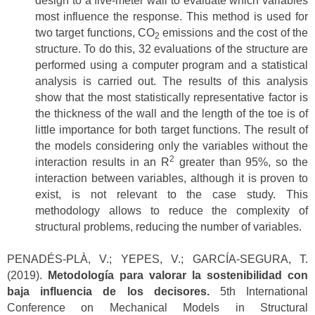
design to a five-meter wall to evaluate which variables
most influence the response. This method is used for
two target functions, CO
emissions and the cost of the
2
structure. To do this, 32 evaluations of the structure are
performed using a computer program and a statistical
analysis is carried out. The results of this analysis
show that the most statistically representative factor is
the thickness of the wall and the length of the toe is of
little importance for both target functions. The result of
the models considering only the variables without the
2
interaction results in an R
greater than 95%, so the
interaction between variables, although it is proven to
exist, is not relevant to the case study. This
methodology allows to reduce the complexity of
structural problems, reducing the number of variables.
PENADÉS-PLÀ, V.; YEPES, V.; GARCÍA-SEGURA, T.
(2019).
Metodología para valorar la sostenibilidad con
baja influencia de los decisores.
5th International
Conference on Mechanical Models in Structural