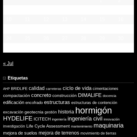
1
2
3
4
5
6
7
8
9
10
11
12
13
14
15
16
17
18
19
20
21
22
23
24
25
26
27
28
29
30
31
« Jul
Etiquetas
ciclo de vida
calidad
cimentaciones
BRIDLIFE
AHP
carreteras
concreto
DIMALIFE
compactación
construcción
docencia
estructuras
edificación
encofrado
estructuras de contención
hormigón
historia
excavación
geotecnia
gestión
HYDELIFE
ingeniería civil
ICITECH
ingeniería
innovación
maquinaria
Life Cycle Assessment
investigación
mantenimiento
mejora de suelos
mejora de terrenos
movimiento de tierras