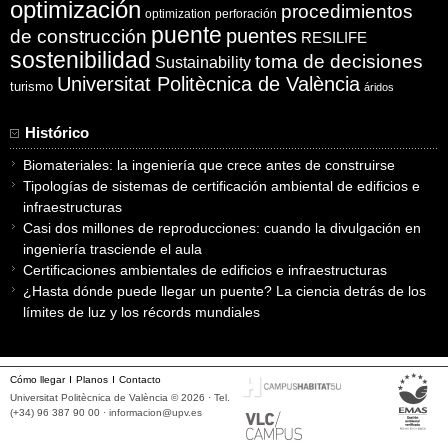
optimización
procedimientos
optimization
perforación
puente
puentes
de construcción
RESILIFE
sostenibilidad
toma de decisiones
Sustainability
Universitat Politècnica de València
turismo
áridos
Histórico
Biomateriales: la ingeniería que crece antes de construirse
Tipologías de sistemas de certificación ambiental de edificios e
infraestructuras
Casi dos millones de reproducciones: cuando la divulgación en
ingeniería trasciende el aula
Certificaciones ambientales de edificios e infraestructuras
¿Hasta dónde puede llegar un puente? La ciencia detrás de los
límites de luz y los récords mundiales
Cómo llegar
Planos
Contacto
Universitat Politècnica de València © 2026 · Tel.
(+34) 96 387 90 00 ·
informacion@upv.es