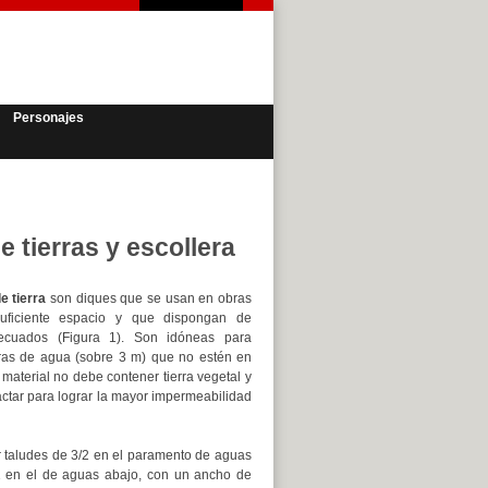
Personajes
 tierras y escollera
e tierra
son diques que se usan en obras
uficiente espacio y que dispongan de
decuados (Figura 1). Son idóneas para
ras de agua (sobre 3 m) que no estén en
material no debe contener tierra vegetal y
tar para lograr la mayor impermeabilidad
 taludes de 3/2 en el paramento de aguas
/1 en el de aguas abajo, con un ancho de