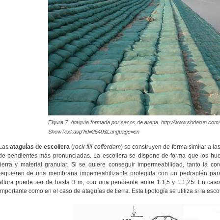
Figura 7. Ataguía formada por sacos de arena. http://www.shdarun.c
ShowText.asp?id=2540&Language=cn
Las
ataguías de escollera
(
rock-fill cofferdam
) se construyen de forma similar a las
de pendientes más pronunciadas. La escollera se dispone de forma que los hue
tierra y material granular. Si se quiere conseguir impermeabilidad, tanto la c
requieren de una membrana impemeabilizante protegida con un pedraplén para p
altura puede ser de hasta 3 m, con una pendiente entre 1:1,5 y 1:1,25. En caso
importante como en el caso de ataguías de tierra. Esta tipología se utiliza si la esco