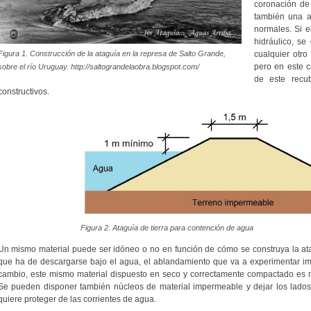
coronación de
también una a
normales. Si e
hidráulico, s
Figura 1. Construcción de la ataguía en la represa de Salto Grande,
cualquier otro
pero en este 
sobre el río Uruguay. http://saltograndelaobra.blogspot.com/
de este recub
constructivos.
Figura 2. Ataguía de tierra para contención de agua
Un mismo material puede ser idóneo o no en función de cómo se construya la atagu
que ha de descargarse bajo el agua, el ablandamiento que va a experimentar im
cambio, este mismo material dispuesto en seco y correctamente compactado es 
Se pueden disponer también núcleos de material impermeable y dejar los lados c
quiere proteger de las corrientes de agua.