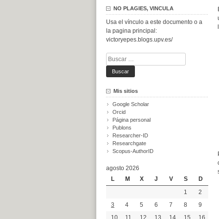
NO PLAGIES, VINCULA
Usa el vínculo a este documento o a
la pagina principal:
victoryepes.blogs.upv.es/
Buscar:
Mis sitios
Google Scholar
Orcid
Página personal
Publons
Researcher-ID
Researchgate
Scopus-AuthorID
agosto 2026
L
M
X
J
V
S
D
1
2
3
4
5
6
7
8
9
10
11
12
13
14
15
16