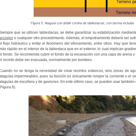
Figura 5. Ataguía con doble cortina de tablestacas, con berma incluida
Siempre que se utilicen tablestacas, se debe garantizar su estabilización median
anclajes
o cualquier otro procedimiento. Además, el empotramiento deberá ser sufi
el flujo hidráulico y evitar el fenómeno del sifonamiento, entre otros. Hay que ten
más rápido en el interior de la tablestaca que en el exterior, lo cual implican grad
el fondo. Se recomienda cubrir el fondo de la excavación con una capa de arena y
el recinto debe ser evacuada, normalmente por bombeo.
Cuando no se tenga la necesidad de crear recintos estancos, sino zonas de agu
ataguías impermeables, pues su función es únicamente romper la corriente o el ole
ataguías de escollera y de gaviones. En este último caso, se pueden usar también
(Figura 6).