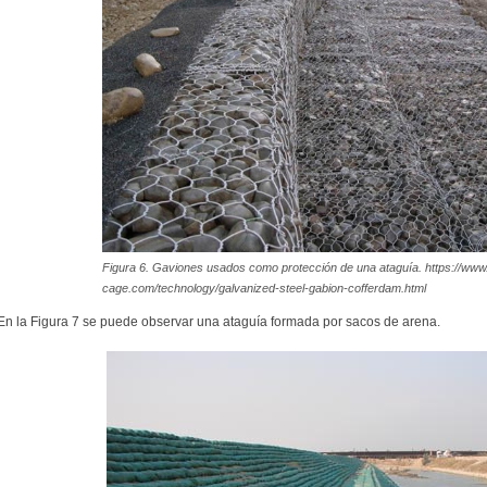
Figura 6. Gaviones usados como protección de una ataguía. https://www
cage.com/technology/galvanized-steel-gabion-cofferdam.html
En la Figura 7 se puede observar una ataguía formada por sacos de arena.