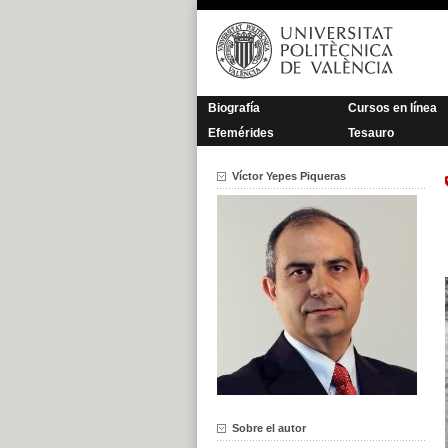
Saltar
al
contenido
Biografía
Cursos en línea
Efemérides
Tesauro
Víctor Yepes Piqueras
Sobre el autor