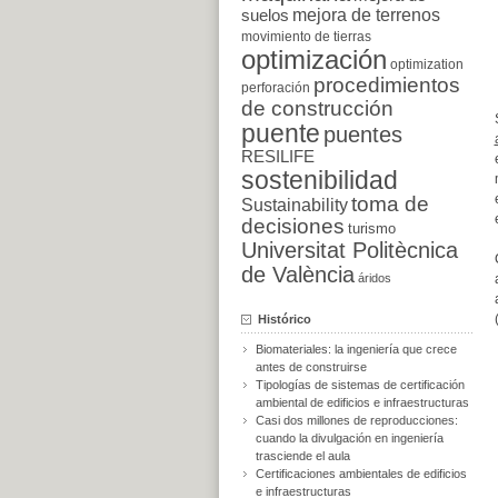
suelos
mejora de terrenos
movimiento de tierras
optimización
optimization
procedimientos
perforación
de construcción
puente
puentes
RESILIFE
sostenibilidad
toma de
Sustainability
decisiones
turismo
Universitat Politècnica
de València
áridos
Histórico
Biomateriales: la ingeniería que crece
antes de construirse
Tipologías de sistemas de certificación
ambiental de edificios e infraestructuras
Casi dos millones de reproducciones:
cuando la divulgación en ingeniería
trasciende el aula
Certificaciones ambientales de edificios
e infraestructuras