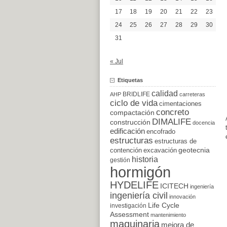
17
18
19
20
21
22
23
24
25
26
27
28
29
30
31
« Jul
Etiquetas
calidad
BRIDLIFE
AHP
carreteras
ciclo de vida
cimentaciones
concreto
compactación
DIMALIFE
construcción
docencia
edificación
encofrado
estructuras
estructuras de
excavación
geotecnia
contención
historia
gestión
hormigón
HYDELIFE
ICITECH
ingeniería
ingeniería civil
innovación
Life Cycle
investigación
Assessment
mantenimiento
maquinaria
mejora de