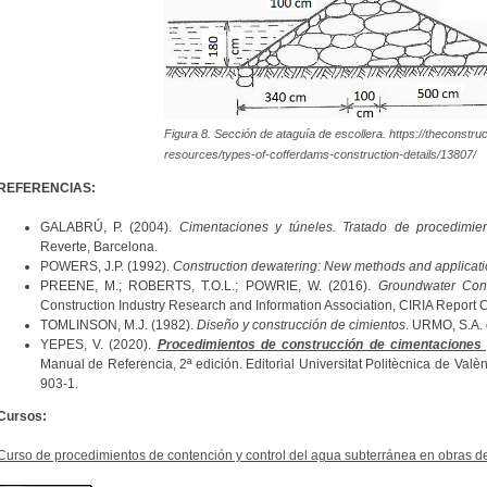
Figura 8. Sección de ataguía de escollera. https://theconstru
resources/types-of-cofferdams-construction-details/13807/
REFERENCIAS:
GALABRÚ, P. (2004).
Cimentaciones y túneles. Tratado de procedimie
Reverte, Barcelona.
POWERS, J.P. (1992).
Construction dewatering: New methods and applicat
PREENE, M.; ROBERTS, T.O.L.; POWRIE, W. (2016).
Groundwater Cont
Construction Industry Research and Information Association, CIRIA Report
TOMLINSON, M.J. (1982).
Diseño y construcción de cimientos
. URMO, S.A. 
YEPES, V. (2020).
Procedimientos de construcción de cimentaciones 
Manual de Referencia, 2ª edición. Editorial Universitat Politècnica de Val
903-1.
Cursos:
Curso de procedimientos de contención y control del agua subterránea en obras de I