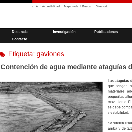
a
·
A
Accesibilidad
Mapa web
Buscar
Directorio
Docencia
Investigación
Publicaciones
Contacto
Etiqueta:
gaviones
Contención de agua mediante ataguías de
Las
ataguías d
que tengan s
materiales a
pequeñas altu
movimiento. El 
se debe compac
y estabilidad.
Se suelen usar
arriba y de 2