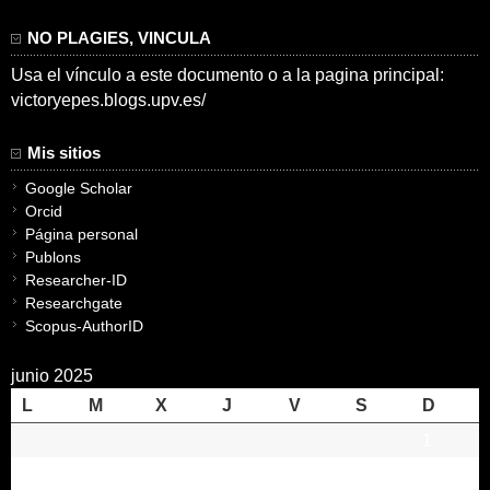
NO PLAGIES, VINCULA
Usa el vínculo a este documento o a la pagina principal:
victoryepes.blogs.upv.es/
Mis sitios
Google Scholar
Orcid
Página personal
Publons
Researcher-ID
Researchgate
Scopus-AuthorID
junio 2025
L
M
X
J
V
S
D
1
2
3
4
5
6
7
8