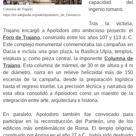
capacidad del
ingenio romano.
Columna de Trajano.
https://es.wikipedia.org/wiki/Apolodoro_de_Damasco
Tras la victoria,
Trajano encargó a Apolodoro otro ambicioso proyecto: el
Foro de Trajano
, construido entre los años 107 y 113 d. C.
Este complejo monumental conmemoraba las campañas en
Dacia e incluía una gran plaza, la Basílica Ulpia, templos,
estatuas y, como pieza central, la imponente
Columna de
Trajano
. Esta columna de mármol, de 30 m de altura y 4 m
de diámetro, narra en un relieve helicoidal más de 150
escenas de la campaña, desde la preparación logística
hasta el regreso triunfal. La precisión técnica y narrativa de
esta obra consolidó a Apolodoro como un maestro de la
integración entre arte, arquitectura e historia.
En paralelo, Apolodoro también fue convocado para
participar en la reconstrucción del Panteón, uno de los
edificios más emblemáticos de Roma. El templo original,
construido por Agripa en el año 27 a.C., había sido destruido