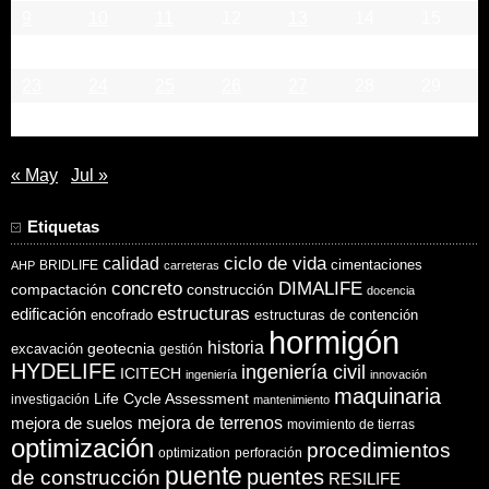
9
10
11
12
13
14
15
16
17
18
19
20
21
22
23
24
25
26
27
28
29
30
« May
Jul »
Etiquetas
ciclo de vida
calidad
cimentaciones
BRIDLIFE
AHP
carreteras
concreto
DIMALIFE
compactación
construcción
docencia
estructuras
edificación
encofrado
estructuras de contención
hormigón
historia
excavación
geotecnia
gestión
HYDELIFE
ingeniería civil
ICITECH
ingeniería
innovación
maquinaria
Life Cycle Assessment
investigación
mantenimiento
mejora de suelos
mejora de terrenos
movimiento de tierras
optimización
procedimientos
optimization
perforación
puente
puentes
de construcción
RESILIFE