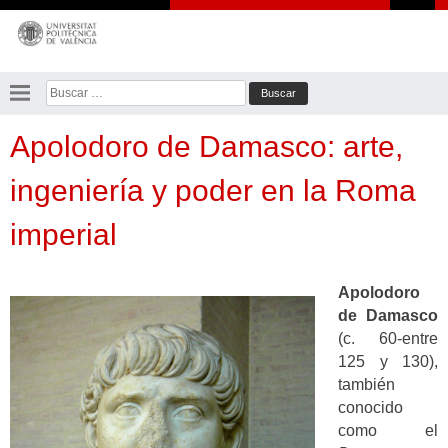
Saltar
al
contenido
Buscar:
Apolodoro de Damasco: arte,
ingeniería y poder en la Roma
imperial
Apolodoro
de Damasco
(c. 60-entre
125 y 130),
también
conocido
como el