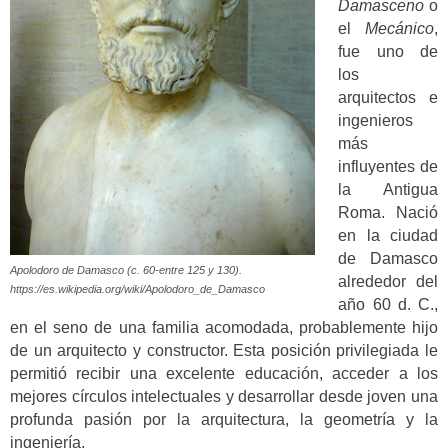
Damasceno
o
el
Mecánico
,
fue uno de
los
arquitectos e
ingenieros
más
influyentes de
la Antigua
Roma. Nació
en la ciudad
de Damasco
Apolodoro de Damasco (c. 60-entre 125 y 130).
alrededor del
https://es.wikipedia.org/wiki/Apolodoro_de_Damasco
año 60 d. C.,
en el seno de una familia acomodada, probablemente hijo
de un arquitecto y constructor. Esta posición privilegiada le
permitió recibir una excelente educación, acceder a los
mejores círculos intelectuales y desarrollar desde joven una
profunda pasión por la arquitectura, la geometría y la
ingeniería.