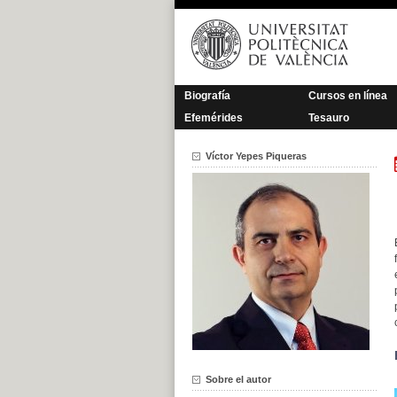
Saltar
al
contenido
Biografía
Cursos en línea
Efemérides
Tesauro
Víctor Yepes Piqueras
Sobre el autor