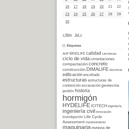
16
17
18
19
20
21
22
23
24
25
26
27
28
29
30
« May
Jul »
Etiquetas
calidad
BRIDLIFE
AHP
carreteras
ciclo de vida
cimentaciones
concreto
compactación
DIMALIFE
construcción
docencia
edificación
encofrado
estructuras
estructuras de
excavación
geotecnia
contención
historia
gestión
hormigón
HYDELIFE
ICITECH
ingeniería
ingeniería civil
innovación
Life Cycle
investigación
Assessment
mantenimiento
maquinaria
mejora de