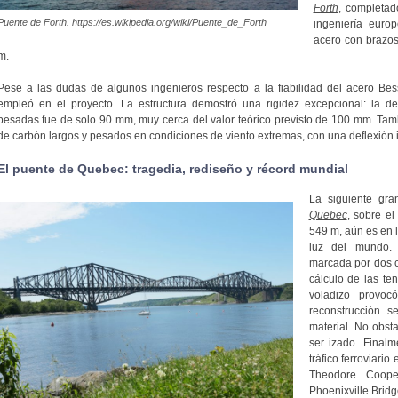
Forth
, completad
Puente de Forth. https://es.wikipedia.org/wiki/Puente_de_Forth
ingeniería euro
acero con brazo
m.
Pese a las dudas de algunos ingenieros respecto a la fiabilidad del acero Bess
empleó en el proyecto. La estructura demostró una rigidez excepcional: la 
pesadas fue de solo 90 mm, muy cerca del valor teórico previsto de 100 mm. Tam
de carbón largos y pesados en condiciones de viento extremas, con una deflexión 
El puente de Quebec: tragedia, rediseño y récord mundial
La siguiente gra
Quebec
, sobre e
549 m, aún es en l
luz del mundo. 
marcada por dos ca
cálculo de las te
voladizo provoc
reconstrucción s
material. No obst
ser izado. Finalm
tráfico ferroviario
Theodore Coop
Phoenixville Bridg