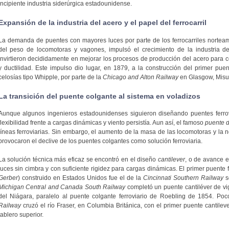
incipiente industria siderúrgica estadounidense.
Expansión de la industria del acero y el papel del ferrocarril
La demanda de puentes con mayores luces por parte de los ferrocarriles norteam
del peso de locomotoras y vagones, impulsó el crecimiento de la industria 
invirtieron decididamente en mejorar los procesos de producción del acero para c
y ductilidad. Este impulso dio lugar, en 1879, a la construcción del primer puen
celosías tipo Whipple, por parte de la
Chicago and Alton Railway
en Glasgow, Misur
La transición del puente colgante al sistema en voladizos
Aunque algunos ingenieros estadounidenses siguieron diseñando puentes ferrov
flexibilidad frente a cargas dinámicas y viento persistía. Aun así, el famoso
puente d
líneas ferroviarias. Sin embargo, el aumento de la masa de las locomotoras y la 
provocaron el declive de los puentes colgantes como solución ferroviaria.
La solución técnica más eficaz se encontró en el diseño
cantilever
, o de avance e
luces sin cimbra y con suficiente rigidez para cargas dinámicas. El primer puente f
Gerber
) construido en Estados Unidos fue el de la
Cincinnati Southern Railway
s
Michigan Central and Canada South Railway
completó un puente cantiléver de vig
del Niágara, paralelo al puente colgante ferroviario de Roebling de 1854. Po
Railway
cruzó el río Fraser, en Columbia Británica, con el primer puente cantile
tablero superior.