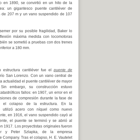
o en 1890, se convirtió en un hito de la
pea: un gigantesco puente cantiléver de
s de 207 m y un vano suspendido de 107
emer por su posible fragilidad, Baker lo
deflexión máxima medida con locomotoras
bién se sometió a pruebas con dos trenes
inferior a 180 mm.
n estructura cantiléver fue el
puente de
l río San Lorenzo. Con un vano central de
a actualidad el puente cantiléver de mayor
Sin embargo, su construcción estuvo
tastróficos fallos: en 1907, un error en el
nsiones de compresión durante la fase de
ó el colapso de la estructura. En la
e utilizó acero con níquel como nuevo
ante, en 1916, el vano suspendido cayó al
ente, el puente se terminó y se abrió al
 en 1917. Los proyectistas originales fueron
er y Peter Szlapka, de la empresa
e Company. Tras el colapso, H. E. Vautelet