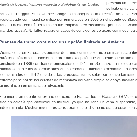
presentó un nuevo
Puente de Quebec. https://es.wikipedia.org/wiki/Puente_de_Quebec
se licitó entre va
por G. H. Duggan (St. Lawrence Bridge Company) bajo la dirección de C. C. Schn
acero aleado con níquel se utilizó por primera vez en 1909 en el puente de Blac
York. El acero con níquel también fue empleado extensamente por J. A. L. Wadde
grandes luces. A. N. Talbot realizó ensayos de conexiones de acero con níquel par
Puentes de tramo continuo: una opción limitada en América
Mientras que en Europa los puentes de tramo continuo se hicieron más frecuentes
carácter estáticamente indeterminado. Una excepción fue el puente ferroviario de
construido en 1886 con tramos principales de 124,5 m. Se utilizó un método can
cuidadosamente las deformaciones en los cordones inferiores mediante tensores y
reemplazados en 1912 debido a las preocupaciones sobre su comportamiento b
extremo principal de las cerchas de reemplazo del vano simple se apoyó mediant
su instalación en un trazado adyacente.
El primer gran puente ferroviario de acero de Francia fue el
Viaducto del Viaur
, 
arco en celosía tipo cantilever es inusual, ya que no tiene un vano suspendido, 
indeterminada. Muchos ingenieros consideran que el diseño no era apropiado para 