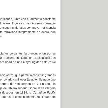
ericanos, junto con el aumento constante
del acero. Figuras como Andrew Carnegie
onseguir materiales con mayor resistencia
te ferroviario íntegramente de acero, con
i.
iarios colgantes, la preocupación por su
e Brooklyn
, finalizado en 1883, incluía dos
necesidad de una mayor rigidez estructural
n voladizo, que permitía construir grandes
erroviario cantilever (también llamado tipo
obre el río Kentucky en 1877. En 1883, la
a de tablero superior sobre el desfiladero
co después, en 1884, la
Canadian Pacific
ver de acero completamente equilibrado de