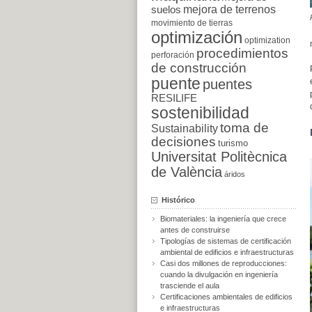
suelos
mejora de terrenos
movimiento de tierras
optimización
optimization
procedimientos
perforación
de construcción
puente
puentes
RESILIFE
sostenibilidad
toma de
Sustainability
decisiones
turismo
Universitat Politècnica
de València
áridos
Histórico
Biomateriales: la ingeniería que crece
antes de construirse
Tipologías de sistemas de certificación
ambiental de edificios e infraestructuras
Casi dos millones de reproducciones:
cuando la divulgación en ingeniería
trasciende el aula
Certificaciones ambientales de edificios
e infraestructuras