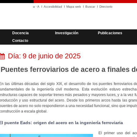
a
·
A
Accesibilidad
Mapa web
Buscar
Directorio
Docencia
Investigación
Publicaciones
Contacto
Día:
9 de junio de 2025
Puentes ferroviarios de acero a finales de
En las últimas décadas del siglo XIX, el desarrollo de los puentes ferroviarios d
fundamentales de la ingeniería civil moderna. Esta evolución estuvo estrec
estructuras capaces de soportar trenes más pesados y mayores luces, y a la vez f
producción y uso estructural del acero. Desde los primeros arcos hasta las grand
puentes de acero no solo respondieron a una necesidad funcional, sino que impuls
construcción a escala global.
El puente Eads: origen del acero en la ingeniería ferroviaria
El primer uso del a