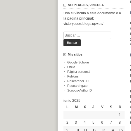
NO PLAGIES, VINCULA
Usa el vínculo a este documento o a
la pagina principal:
victoryepes.blogs.upv.es/
Buscar:
Mis sitios
Google Scholar
Orcid
Página personal
Publons
Researcher-ID
Researchgate
Scopus-AuthorID
junio 2025
L
M
X
J
V
S
D
1
2
3
4
5
6
7
8
9
10
11
12
13
14
15