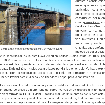
durante la construcción
en el que se incorp
fabricadas mediante e
primer empleo del acero
construcción del puen
como
puente Eads
, en
río Misisipi en Misuri,
un vano central de 
precedentes. Diseñad
vez miembros tubul
armaduras y empleó 
cimentaciones profunda
Puente Eads. https://es.wikipedia.org/wiki/Puente_Eads
método de construcción
en la construcción del puente Royal Albert en Saltash (Reino Unido) en 1859.
Tho
en 1800 para un puente de hierro fundido que cruzaría el río Támesis en Londre
para construir un puente ferroviario de arco de hierro para evitar el uso de cim
Menai. Eads utilizó principios desarrollados por Galileo en el siglo XVII para expl
construcción en voladizo de arcos. Eads no tenía una formación académica en
Charles Pfeiffer para el diseño y de Theodore Cooper para la construcción.
Eads rechazó el uso del puente colgante —considerado demasiado flexible para c
un puente de arcos de
hierro fundido
, sobre los cuales se dispuso una armadur
tablero ferroviario. En 1864, John Roebling propuso un puente colgante para este
escepticismo público y mediático que, antes de su apertura, Eads realizó prueba
más pesadas disponibles en el país. La magnitud del proyecto fue tan grande qu