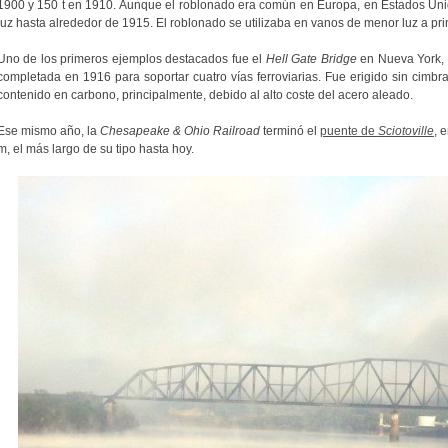
1900 y 150 t en 1910. Aunque el roblonado era común en Europa, en Estados Uni
luz hasta alrededor de 1915. El roblonado se utilizaba en vanos de menor luz a prin
Uno de los primeros ejemplos destacados fue el
Hell Gate Bridge
en Nueva York, 
completada en 1916 para soportar cuatro vías ferroviarias. Fue erigido sin cimbr
contenido en carbono, principalmente, debido al alto coste del acero aleado.
Ese mismo año, la
Chesapeake & Ohio Railroad
terminó el
puente de
Sciotoville
, 
m, el más largo de su tipo hasta hoy.