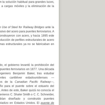
n la solución habitual para grandes luces,
 a cargas móviles y la eliminación de la
e Use of Steel for Railway Bridges
ante la
ivo del acero para puentes ferroviarios. A
 construyeron con acero, y hacia 1895 este
oducción de perfiles estructurales de acero
mas estructurales ya no se fabricaban en
o, el gobierno levantó la prohibición del
 puentes ferroviarios en 1877. Una década
ngeniero Benjamin Baker, tras estudiar
ntes cantiléver estadounidenses —
 los de la
Canadian Pacific Railway
—,
ño para el puente sobre el estuario del
. Antes de esto, Baker quizá no conocía el
genieros C. Shaler Smith o C. C. Schneider,
bían diseñado y construido puentes
voladizo en Estados Unidos. El
puente de