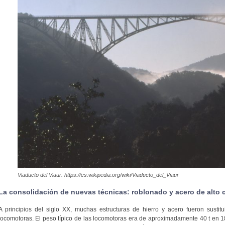
Viaducto del Viaur. https://es.wikipedia.org/wiki/Viaducto_del_Viaur
La consolidación de nuevas técnicas: roblonado y acero de alto
A principios del siglo XX, muchas estructuras de hierro y acero fueron susti
locomotoras. El peso típico de las locomotoras era de aproximadamente 40 t en 18