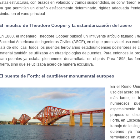
Estas estructuras, con brazos en voladizo y tramos suspendidos, se convirtieron e
ya que permitían un diseño estáticamente determinado, rigidez adecuada frente
cimbra en el vano principal.
El impulso de Theodore Cooper y la estandarización del acero
En 1880, el ingeniero Theodore Cooper publicó un influyente artículo titulado
Th
Sociedad Americana de Ingenieros Civiles (ASCE), en el que promovía el uso exclus
raíz de ello, casi todos los puentes ferroviarios estadounidenses posteriores se
material también se utilizaba en otras tipologías de puentes. Para entonces, la pr
para puentes ya estaba plenamente desarrollada en el país. Para 1895, las for
hierro, sino que se utilizaba acero de manera exclusiva.
El puente de Forth: el cantiléver monumental europeo
En el Reino Unid
uso del acero en
más tarde, el i
numerosos pue
especialmente
propuso un dise
Forth, en Escocia
trabajo de los in
quienes ya ha
ferroviarios en 