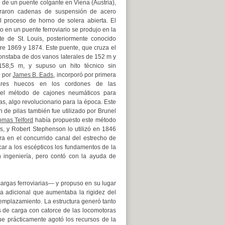
 de un puente colgante en Viena (Austria),
oraron cadenas de suspensión de acero
l proceso de horno de solera abierta. El
 en un puente ferroviario se produjo en la
te de St. Louis, posteriormente conocido
tre 1869 y 1874. Este puente, que cruza el
 constaba de dos vanos laterales de 152 m y
158,5 m, y supuso un hito técnico sin
o por
James B. Eads
, incorporó por primera
ares huecos en los cordones de las
el método de cajones neumáticos para
s, algo revolucionario para la época. Este
 de pilas también fue utilizado por Brunel
mas Telford
había propuesto este método
s, y Robert Stephenson lo utilizó en 1846
bra en el concurrido canal del estrecho de
icar a los escépticos los fundamentos de la
 ingeniería, pero contó con la ayuda de
argas ferroviarias— y propuso en su lugar
a adicional que aumentaba la rigidez del
 emplazamiento. La estructura generó tanto
s de carga con catorce de las locomotoras
e prácticamente agotó los recursos de la