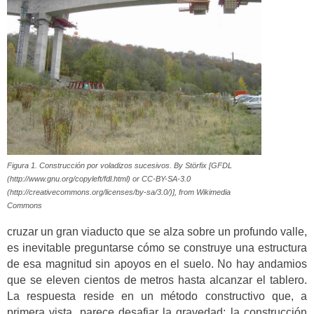
Figura 1. Construcción por voladizos sucesivos. By Störfix [GFDL
(http://www.gnu.org/copyleft/fdl.html) or CC-BY-SA-3.0
(http://creativecommons.org/licenses/by-sa/3.0/)], from Wikimedia
Commons
cruzar un gran viaducto que se alza sobre un profundo valle,
es inevitable preguntarse cómo se construye una estructura
de esa magnitud sin apoyos en el suelo. No hay andamios
que se eleven cientos de metros hasta alcanzar el tablero.
La respuesta reside en un método constructivo que, a
primera vista, parece desafiar la gravedad: la construcción