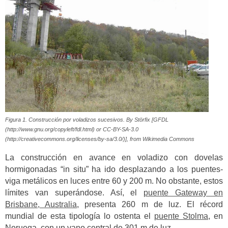
Figura 1. Construcción por voladizos sucesivos. By Störfix [GFDL
(http://www.gnu.org/copyleft/fdl.html) or CC-BY-SA-3.0
(http://creativecommons.org/licenses/by-sa/3.0/)], from Wikimedia Commons
La construcción en avance en voladizo con dovelas
hormigonadas “in situ” ha ido desplazando a los puentes-
viga metálicos en luces entre 60 y 200 m. No obstante, estos
límites van superándose. Así, el
puente Gateway en
Brisbane, Australia
, presenta 260 m de luz. El récord
mundial de esta tipología lo ostenta el
puente Stolma
, en
Noruega, con un vano central de 301 m de luz.