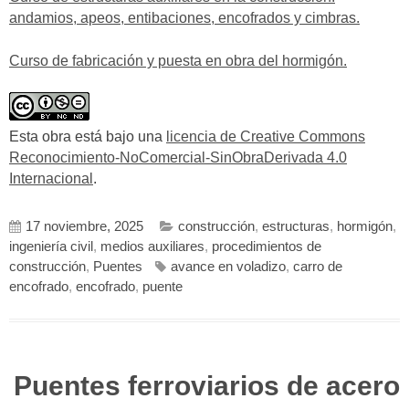
andamios, apeos, entibaciones, encofrados y cimbras.
Curso de fabricación y puesta en obra del hormigón.
Esta obra está bajo una
licencia de Creative Commons
Reconocimiento-NoComercial-SinObraDerivada 4.0
Internacional
.
17 noviembre, 2025
construcción
,
estructuras
,
hormigón
,
ingeniería civil
,
medios auxiliares
,
procedimientos de
construcción
,
Puentes
avance en voladizo
,
carro de
encofrado
,
encofrado
,
puente
Puentes ferroviarios de acero