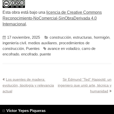
Esta obra está bajo una
licencia de Creative Commons
Reconocimiento-NoComercial-SinObraDerivada 4.0
Internacional
.
17 noviembre, 2025
construcción
,
estructuras
,
hormigón
,
ingeniería civil
,
medios auxiliares
,
procedimientos de
construcción
,
Puentes
avance en voladizo
,
carro de
encofrado
,
encofrado
,
puente
Navegación
Los puentes de madera:
Sir Edmund “Ted” Happold: un
evolución, tipología y relevancia
ingeniero que unió arte, técnica y
de
actual
humanidad
entradas
Víctor Yepes Piqueras