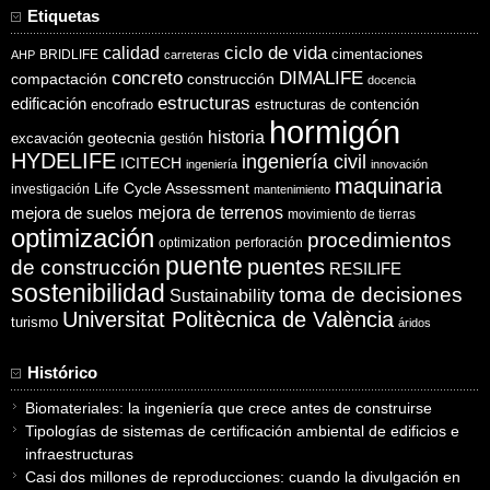
Etiquetas
ciclo de vida
calidad
cimentaciones
BRIDLIFE
AHP
carreteras
concreto
DIMALIFE
compactación
construcción
docencia
estructuras
edificación
encofrado
estructuras de contención
hormigón
historia
excavación
geotecnia
gestión
HYDELIFE
ingeniería civil
ICITECH
ingeniería
innovación
maquinaria
Life Cycle Assessment
investigación
mantenimiento
mejora de suelos
mejora de terrenos
movimiento de tierras
optimización
procedimientos
optimization
perforación
puente
puentes
de construcción
RESILIFE
sostenibilidad
toma de decisiones
Sustainability
Universitat Politècnica de València
turismo
áridos
Histórico
Biomateriales: la ingeniería que crece antes de construirse
Tipologías de sistemas de certificación ambiental de edificios e
infraestructuras
Casi dos millones de reproducciones: cuando la divulgación en