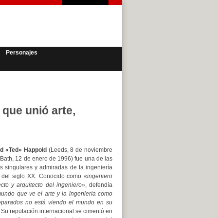
Personajes
que unió arte,
d «Ted» Happold
(Leeds, 8 de noviembre
Bath, 12 de enero de 1996) fue una de las
s singulares y admiradas de la ingeniería
l del siglo XX. Conocido como «
ingeniero
ecto y arquitecto del ingeniero
», defendía
undo que ve el arte y la ingeniería como
eparados no está viendo el mundo en su
 Su reputación internacional se cimentó en