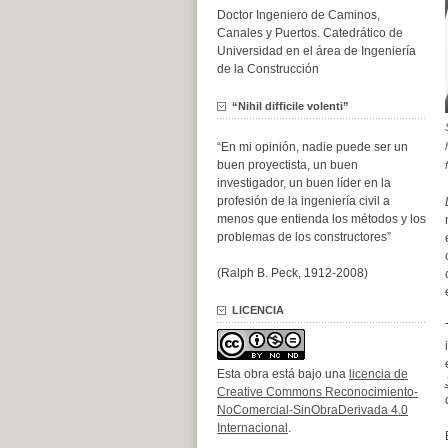
Doctor Ingeniero de Caminos,
Canales y Puertos. Catedrático de
Universidad en el área de Ingeniería
de la Construcción
“Nihil difficile volenti”
“En mi opinión, nadie puede ser un
buen proyectista, un buen
investigador, un buen líder en la
profesión de la ingeniería civil a
menos que entienda los métodos y los
problemas de los constructores”
(Ralph B. Peck, 1912-2008)
LICENCIA
Esta obra está bajo una
licencia de
Creative Commons Reconocimiento-
NoComercial-SinObraDerivada 4.0
Internacional
.