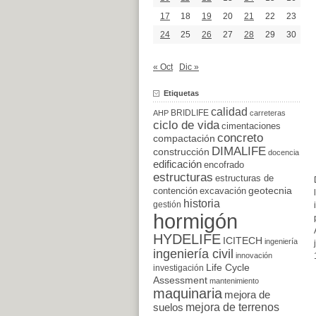
17
18
19
20
21
22
23
24
25
26
27
28
29
30
« Oct
Dic »
Etiquetas
calidad
BRIDLIFE
AHP
carreteras
ciclo de vida
cimentaciones
concreto
compactación
DIMALIFE
construcción
docencia
edificación
encofrado
estructuras
estructuras de
excavación
geotecnia
contención
historia
gestión
hormigón
HYDELIFE
ICITECH
ingeniería
ingeniería civil
innovación
Life Cycle
investigación
Assessment
mantenimiento
maquinaria
mejora de
suelos
mejora de terrenos