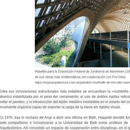
Pabellón para la Exposición Federal de Jardinería de Mannheim (1
de sus obras más emblemáticas (en colaboración con Frei Otto).
https://expoarquitectura.com.ar/pabellon-multihalle-de-frei-otto-ma
Entre sus innovaciones estructurales más notables se encuentran la «sombrill
abanico estabilizada por el peso del cerramiento; el uso de dobles mallas reti
evitar el pandeo, y la introducción del tejido metálico inoxidable en el aviario del
envolvente orgánica capaz de soportar la carga de la nieve sin rigidez visual.
En 1976, tras el rechazo de Arup a abrir una oficina en Bath, Happold decidió fu
siete compañeros e incorporarse a la Universidad de Bath como profesor de I
Arquitectónico. Allí consolidó un espacio de cooperación entre disciplinas, en el 