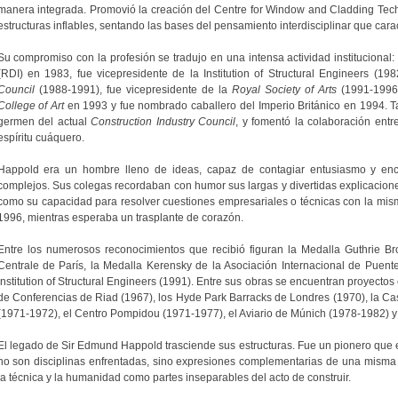
manera integrada. Promovió la creación del Centre for Window and Cladding Tech
estructuras inflables, sentando las bases del pensamiento interdisciplinar que cara
Su compromiso con la profesión se tradujo en una intensa actividad institucional
(RDI) en 1983, fue vicepresidente de la Institution of Structural Engineers (19
Council
(1988-1991), fue vicepresidente de la
Royal Society of Arts
(1991-1996)
College of Art
en 1993 y fue nombrado caballero del Imperio Británico en 1994. 
germen del actual
Construction Industry Council
, y fomentó la colaboración entre 
espíritu cuáquero.
Happold era un hombre lleno de ideas, capaz de contagiar entusiasmo y enco
complejos. Sus colegas recordaban con humor sus largas y divertidas explicaciones 
como su capacidad para resolver cuestiones empresariales o técnicas con la mism
1996, mientras esperaba un trasplante de corazón.
Entre los numerosos reconocimientos que recibió figuran la Medalla Guthrie Bro
Centrale de París, la Medalla Kerensky de la Asociación Internacional de Puente
Institution of Structural Engineers (1991). Entre sus obras se encuentran proyecto
de Conferencias de Riad (1967), los Hyde Park Barracks de Londres (1970), la 
(1971-1972), el Centro Pompidou (1971-1977), el Aviario de Múnich (1978-1982) 
El legado de Sir Edmund Happold trasciende sus estructuras. Fue un pionero que en
no son disciplinas enfrentadas, sino expresiones complementarias de una misma 
la técnica y la humanidad como partes inseparables del acto de construir.