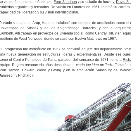
se vio profundamente influido por
Eero Saarinen
y su estadio de hockey,
David S. 
cubiertas orgánicas y tensadas. De vuelta en Londres en 1961, retomó su carrera
capacidad de liderazgo y su visión interdisciplinar.
Durante su etapa en Arup, Happold colaboró con equipos de arquitectos, como el 
Universidad de Sussex y de los Knightsbridge Barracks, y con el arquitec
Lambeth. Allí trabajó en proyectos de vivienda social, como Central Hill, y en equi
auditorio de West Norwood, donde se casó con Evelyn Matthews en 1967.
Su progresión fue meteórica: en 1967 se convirtió en jefe del departamento Str
una nueva generación de estructuras ligeras y experimentales.
Desde ese puesto
como el Centro Pompidou de París, ganador del concurso de 1971, junto a
Rich
equipo.
Rogers reconocería años después que «
todo fue idea de Ted
». También c
(con Renton, Howard, Wood y Levin) y en la ampliación Sainsbury del
Worces
Jamieson y Prichard).