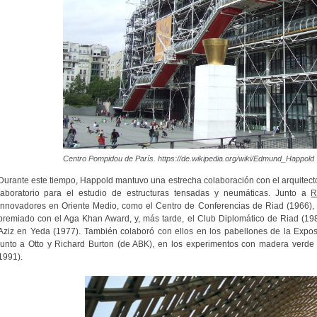
Centro Pompidou de París. https://de.wikipedia.org/wiki/Edmund_Happold
Durante este tiempo, Happold mantuvo una estrecha colaboración con el arquitect
laboratorio para el estudio de estructuras tensadas y neumáticas.
Junto a
R
innovadores en Oriente Medio, como el Centro de Conferencias de Riad (1966),
premiado con el Aga Khan Award, y, más tarde, el Club Diplomático de Riad (198
Aziz en Yeda (1977).
También colaboró con ellos en los pabellones de la Expos
junto a Otto y Richard Burton (de ABK), en los experimentos con madera verde 
1991).