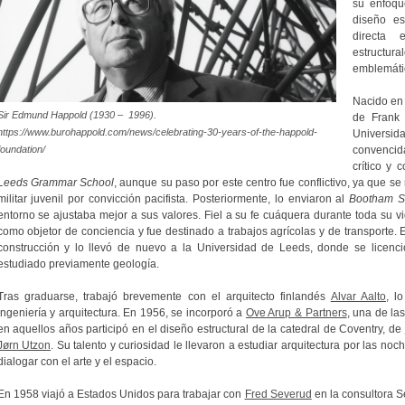
su enfoqu
diseño es
directa 
estructur
emblemátic
Nacido en 
Sir Edmund Happold (1930 – 1996).
de Frank 
https://www.burohappold.com/news/celebrating-30-years-of-the-happold-
Universid
foundation/
convencid
crítico y 
Leeds Grammar School
, aunque su paso por este centro fue conflictivo, ya que s
militar juvenil por convicción pacifista. Posteriormente, lo enviaron al
Bootham S
entorno se ajustaba mejor a sus valores. Fiel a su fe cuáquera durante toda su vid
como objetor de conciencia y fue destinado a trabajos agrícolas y de transporte. E
construcción y lo llevó de nuevo a la Universidad de Leeds, donde se licenció
estudiado previamente geología.
Tras graduarse, trabajó brevemente con el arquitecto finlandés
Alvar Aalto
, l
ingeniería y arquitectura. En 1956, se incorporó a
Ove Arup & Partners
, una de la
en aquellos años participó en el diseño estructural de la catedral de Coventry, de
Jørn Utzon
. Su talento y curiosidad le llevaron a estudiar arquitectura por las no
dialogar con el arte y el espacio.
En 1958 viajó a Estados Unidos para trabajar con
Fred Severud
en la consultora S