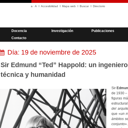
a
·
A
Accesibilidad
Mapa web
Buscar
Directorio
Docencia
Investigación
Publicaciones
Contacto
Día:
19 de noviembre de 2025
Sir Edmund “Ted” Happold: un ingeniero 
técnica y humanidad
Sir
Edmun
de 1930 – 
figuras má
estructura
del arquit
que «
un m
ámbitos s
conjunto
».