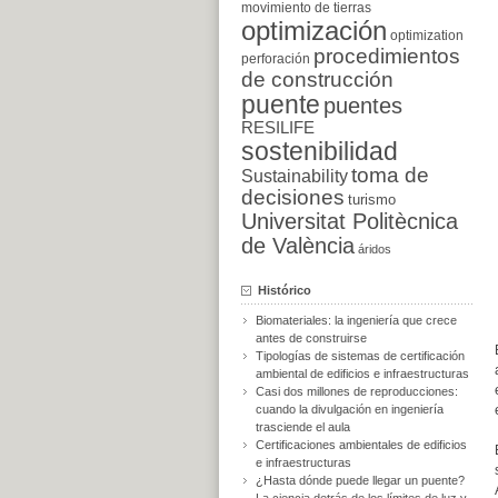
movimiento de tierras
optimización
optimization
procedimientos
perforación
de construcción
puente
puentes
RESILIFE
sostenibilidad
toma de
Sustainability
decisiones
turismo
Universitat Politècnica
de València
áridos
Histórico
Biomateriales: la ingeniería que crece
antes de construirse
Tipologías de sistemas de certificación
ambiental de edificios e infraestructuras
Casi dos millones de reproducciones:
cuando la divulgación en ingeniería
trasciende el aula
Certificaciones ambientales de edificios
e infraestructuras
¿Hasta dónde puede llegar un puente?
La ciencia detrás de los límites de luz y