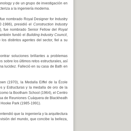
nology y de un grupo de investigación en
cteriza a la ingeniería moderna.
: fue nombrado Royal Designer for Industry
82-1986), presidió el
Construction Industry
, fue nombrado Senior Fellow del
Royal
También fundó el
Building Industry Council
,
los distintos agentes del sector, fiel a su
ntrar soluciones brillantes a problemas
sobre los últimos retos estructurales, así
a lucidez. Falleció en su casa de Bath en
wn (1970), la Medalla Eiffel de la École
s y Estructuras y la medalla de oro de la
s como la Bootham School (1964), el Centro
Casa de Reuniones Cuáquera de Blackheath
y Hooke Park (1985-1991).
tendió que la ingeniería y la arquitectura
visión del mundo, que concibe la belleza,