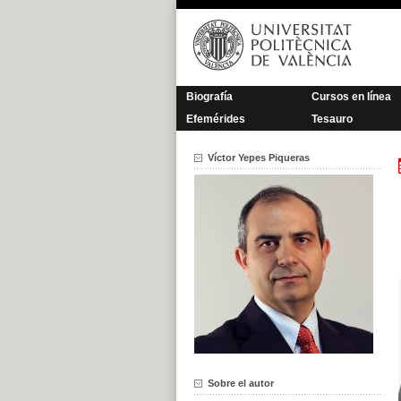
Saltar
al
contenido
Biografía
Cursos en línea
Efemérides
Tesauro
Víctor Yepes Piqueras
Sobre el autor