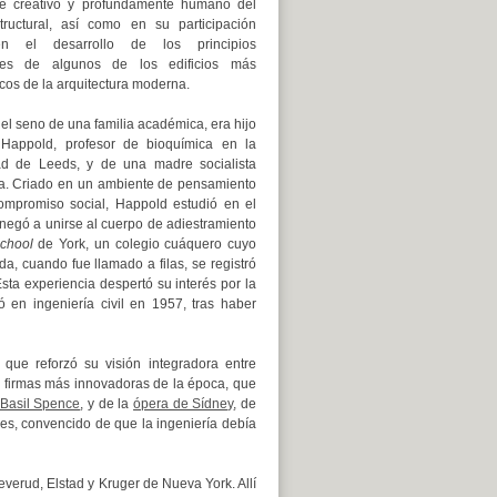
e creativo y profundamente humano del
tructural, así como en su participación
en el desarrollo de los principios
ales de algunos de los edificios más
os de la arquitectura moderna.
el seno de una familia académica, era hijo
Happold, profesor de bioquímica en la
ad de Leeds, y de una madre socialista
a. Criado en un ambiente de pensamiento
compromiso social, Happold estudió en el
e negó a unirse al cuerpo de adiestramiento
chool
de York, un colegio cuáquero cuyo
a, cuando fue llamado a filas, se registró
sta experiencia despertó su interés por la
 en ingeniería civil en 1957, tras haber
o que reforzó su visión integradora entre
s firmas más innovadoras de la época, que
Basil Spence
, y de la
ópera de Sídney
, de
ches, convencido de que la ingeniería debía
everud, Elstad y Kruger de Nueva York. Allí