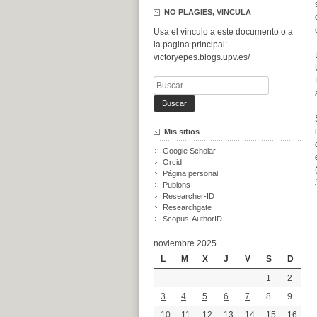
NO PLAGIES, VINCULA
Usa el vínculo a este documento o a
la pagina principal:
victoryepes.blogs.upv.es/
Buscar:
Mis sitios
Google Scholar
Orcid
Página personal
Publons
Researcher-ID
Researchgate
Scopus-AuthorID
noviembre 2025
L
M
X
J
V
S
D
1
2
3
4
5
6
7
8
9
10
11
12
13
14
15
16