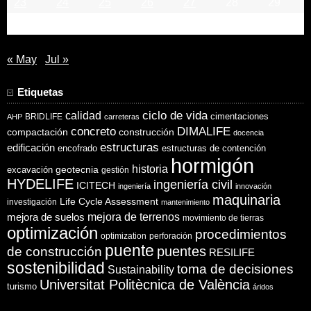
23
24
25
26
27
28
29
30
« May
Jul »
Etiquetas
ciclo de vida
calidad
cimentaciones
BRIDLIFE
AHP
carreteras
concreto
DIMALIFE
compactación
construcción
docencia
estructuras
edificación
encofrado
estructuras de contención
hormigón
historia
excavación
geotecnia
gestión
HYDELIFE
ingeniería civil
ICITECH
ingeniería
innovación
maquinaria
Life Cycle Assessment
investigación
mantenimiento
mejora de suelos
mejora de terrenos
movimiento de tierras
optimización
procedimientos
optimization
perforación
puente
puentes
de construcción
RESILIFE
sostenibilidad
toma de decisiones
Sustainability
Universitat Politècnica de València
turismo
áridos