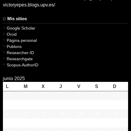
victoryepes.blogs.upv.es/
Mis sitios
Google Scholar
Orcid
Página personal
Publons
Researcher-ID
Researchgate
Scopus-AuthorID
junio 2025
L
M
X
J
V
S
D
1
2
3
4
5
6
7
8
9
10
11
12
13
14
15
16
17
18
19
20
21
22