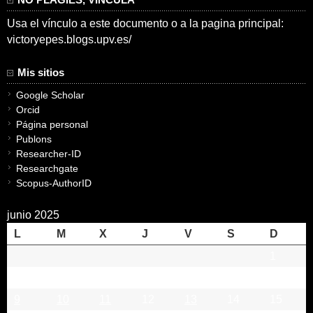
Usa el vínculo a este documento o a la pagina principal:
victoryepes.blogs.upv.es/
Mis sitios
Google Scholar
Orcid
Página personal
Publons
Researcher-ID
Researchgate
Scopus-AuthorID
junio 2025
L
M
X
J
V
S
D
1
2
3
4
5
6
7
8
9
10
11
12
13
14
15