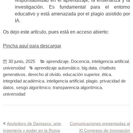
responsabilidad en el aprendizaje, la enseñanza y la
investigación. Es fundamental para el entorno
educativo y está amenazada por el plagio asistido por
IA.
Os dejo este artículo, pues está en acceso abierto:
Pincha aquí para descargar
30 junio, 2025
aprendizaje
,
Docencia
,
inteligencia artificial
,
universidad
aprendizaje automático
,
big data
,
chatbots
generativos
,
derecho al olvido
,
educación superior
,
ética
,
integridad académica
,
inteligencia artificial
,
plagio
,
privacidad de
datos
,
sesgo algorítmico
,
transparencia algorítmica
,
universidad
Navegación
Apolodoro de Damasco: arte,
Comunicaciones presentadas al
ingeniería y poder en la Roma
XI Congreso de Innovación