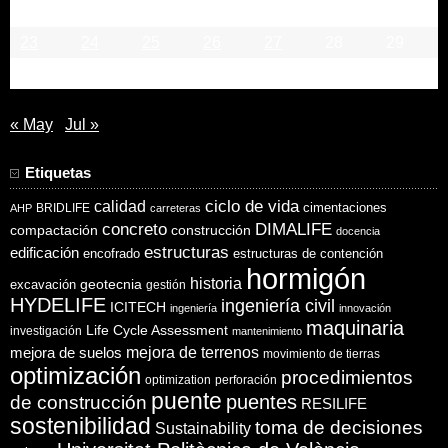
16
17
18
19
20
21
22
23
24
25
26
27
28
29
30
« May
Jul »
Etiquetas
ciclo de vida
calidad
cimentaciones
BRIDLIFE
AHP
carreteras
concreto
DIMALIFE
compactación
construcción
docencia
estructuras
edificación
encofrado
estructuras de contención
hormigón
historia
excavación
geotecnia
gestión
HYDELIFE
ingeniería civil
ICITECH
ingeniería
innovación
maquinaria
Life Cycle Assessment
investigación
mantenimiento
mejora de suelos
mejora de terrenos
movimiento de tierras
optimización
procedimientos
optimization
perforación
puente
puentes
de construcción
RESILIFE
sostenibilidad
toma de decisiones
Sustainability