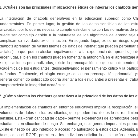
1. ¿Cuáles son las principales implicaciones éticas de integrar los chatbots ge
La integración de chatbots generativos en la educación superior, como Ch
fundamentales. En primer lugar, la gestión de los datos sensibles de los est
privacidad, por lo que es necesario cumplir estrictamente con las normativas de 
puede ser complejo debido a la naturaleza de los algoritmos de aprendizaje
complican su «verdadera» eliminación. En segundo lugar, existe un riesgo signi
chatbots aprenden de vastas fuentes de datos de internet que pueden perpetuar 
raciales), lo que podría afectar negativamente a la experiencia de aprendizaje d
tercer lugar, si bien los chatbots pueden fomentar la autonomía en el aprendizaje
y explicaciones personalizadas, existe la preocupación de que una dependenci
académica de los estudiantes, desincentivando el pensamiento crítico y la partic
profundas. Finalmente, el plagio emerge como una preocupación primordial, y
generar contenido sofisticado podría alentar a los estudiantes a presentar el trab
comprometería la integridad académica.
2. ¿Cómo afectan los chatbots generativos a la privacidad de los datos de los 
La implementación de chatbots en entornos educativos implica la recopilación, e
volúmenes de datos de los estudiantes, que pueden incluir desde su rendimien
sensible. Esta «gran cantidad de datos» permite experiencias de aprendizaje pers
estudiantes en situación de riesgo. Sin embargo, esto genera importantes preoc
Existe el riesgo de uso indebido o acceso no autorizado a estos datos. Además, l
datos, como el RGPD, permiten a los individuos solicitar la eliminación de sus 