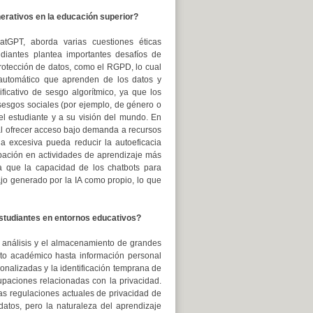
nerativos en la educación superior?
atGPT, aborda varias cuestiones éticas
udiantes plantea importantes desafíos de
protección de datos, como el RGPD, lo cual
 automático que aprenden de los datos y
ficativo de sesgo algorítmico, ya que los
sesgos sociales (por ejemplo, de género o
el estudiante y a su visión del mundo. En
 al ofrecer acceso bajo demanda a recursos
a excesiva pueda reducir la autoeficacia
ipación en actividades de aprendizaje más
a que la capacidad de los chatbots para
ajo generado por la IA como propio, lo que
estudiantes en entornos educativos?
l análisis y el almacenamiento de grandes
to académico hasta información personal
onalizadas y la identificación temprana de
upaciones relacionadas con la privacidad.
as regulaciones actuales de privacidad de
datos, pero la naturaleza del aprendizaje