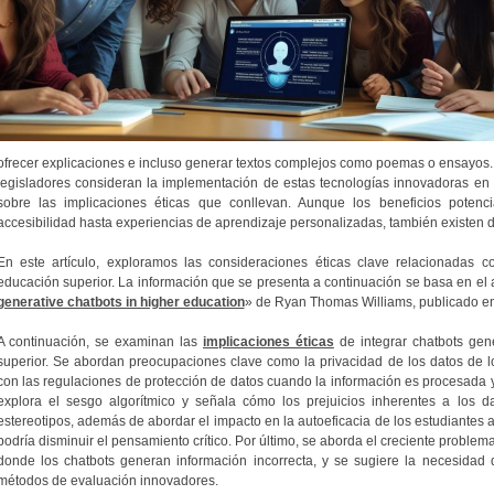
ofrecer explicaciones e incluso generar textos complejos como poemas o ensayos
legisladores consideran la implementación de estas tecnologías innovadoras en el
sobre las implicaciones éticas que conllevan. Aunque los beneficios poten
accesibilidad hasta experiencias de aprendizaje personalizadas, también existen de
En este artículo, exploramos las consideraciones éticas clave relacionadas c
educación superior. La información que se presenta a continuación se basa en el a
generative chatbots in higher education
» de Ryan Thomas Williams, publicado en 
A continuación, se examinan las
implicaciones éticas
de integrar chatbots gen
superior. Se abordan preocupaciones clave como la privacidad de los datos de lo
con las regulaciones de protección de datos cuando la información es procesada y
explora el sesgo algorítmico y señala cómo los prejuicios inherentes a los 
estereotipos, además de abordar el impacto en la autoeficacia de los estudiantes 
podría disminuir el pensamiento crítico. Por último, se aborda el creciente problem
donde los chatbots generan información incorrecta, y se sugiere la necesidad d
métodos de evaluación innovadores.