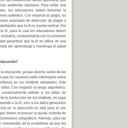
zar auditorías regulares. Para evitar una
ntes, los educadores deben fomentar la
iso auténtico. Con respecto al plagio, es
oftware avanzado de detección de plagio y
bilidades que la IA no puede replicar. Por
 la IA, para lo cual los educadores deben
za evolutiva, comparándola con los primeros
das garantizar que la IA se utilice de una
brada del aprendizaje y mantenga el papel
 educación?
n la educación, ya que aborda varias de las
al que los usuarios estén informados sobre
onfianza en los chatbots adoptados. Esto
 datos. Con respecto al sesgo algorítmico,
s ocasionalmente debido a los datos de
te la producción de los chatbots, en lugar
erente a la IA, sino a los datos generados
cia en la educación es vital para el uso
 que deben reconocer la ayuda recibida de
orrectores ortográficos. Además, para las
n conscientes de la posibilidad de que los