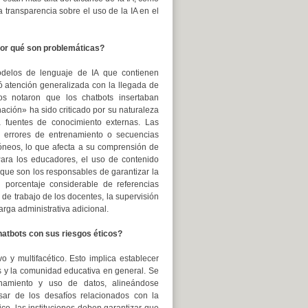
 transparencia sobre el uso de la IA en el
 por qué son problemáticas?
odelos de lenguaje de IA que contienen
 atención generalizada con la llegada de
s notaron que los chatbots insertaban
ación» ha sido criticado por su naturaleza
a fuentes de conocimiento externas. Las
, errores de entrenamiento o secuencias
róneos, lo que afecta a su comprensión de
Para los educadores, el uso de contenido
 que son los responsables de garantizar la
 porcentaje considerable de referencias
 de trabajo de los docentes, la supervisión
rga administrativa adicional.
chatbots con sus riesgos éticos?
o y multifacético. Esto implica establecer
es y la comunidad educativa en general. Se
enamiento y uso de datos, alineándose
ar de los desafíos relacionados con la
ico, las instituciones deben garantizar que