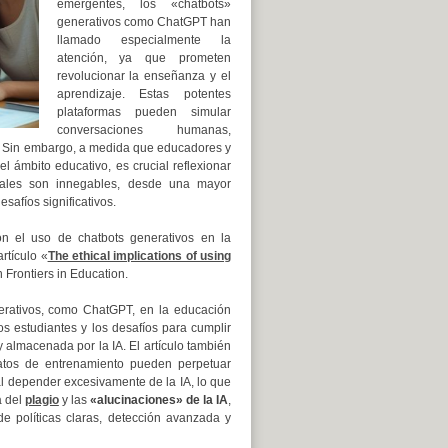
emergentes, los «chatbots»
generativos como ChatGPT han
llamado especialmente la
atención, ya que prometen
revolucionar la enseñanza y el
aprendizaje. Estas potentes
plataformas pueden simular
conversaciones humanas,
. Sin embargo, a medida que educadores y
 ámbito educativo, es crucial reflexionar
ciales son innegables, desde una mayor
safíos significativos.
on el uso de chatbots generativos en la
rtículo «
The ethical implications of using
Frontiers in Education.
erativos, como ChatGPT, en la educación
s estudiantes y los desafíos para cumplir
 almacenada por la IA. El artículo también
datos de entrenamiento pueden perpetuar
al depender excesivamente de la IA, lo que
a del
plagio
y las
«alucinaciones» de la IA
,
e políticas claras, detección avanzada y