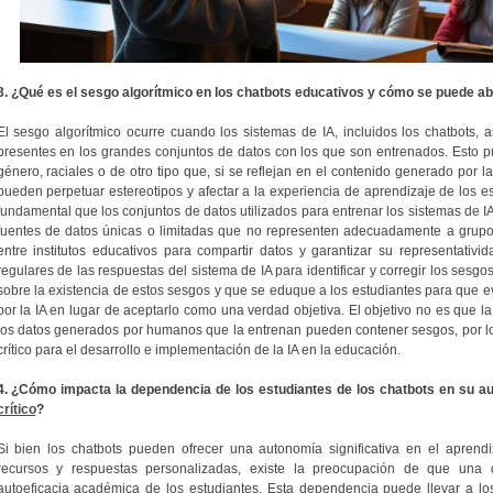
3. ¿Qué es el sesgo algorítmico en los chatbots educativos y cómo se puede a
El sesgo algorítmico ocurre cuando los sistemas de IA, incluidos los chatbots, 
presentes en los grandes conjuntos de datos con los que son entrenados. Esto 
género, raciales o de otro tipo que, si se reflejan en el contenido generado por l
pueden perpetuar estereotipos y afectar a la experiencia de aprendizaje de los es
fundamental que los conjuntos de datos utilizados para entrenar los sistemas de IA
fuentes de datos únicas o limitadas que no representen adecuadamente a grupo
entre institutos educativos para compartir datos y garantizar su representativi
regulares de las respuestas del sistema de IA para identificar y corregir los sesg
sobre la existencia de estos sesgos y que se eduque a los estudiantes para que e
por la IA en lugar de aceptarlo como una verdad objetiva. El objetivo no es que 
los datos generados por humanos que la entrenan pueden contener sesgos, por lo
crítico para el desarrollo e implementación de la IA en la educación.
4. ¿Cómo impacta la dependencia de los estudiantes de los chatbots en su a
crítico
?
Si bien los chatbots pueden ofrecer una autonomía significativa en el aprend
recursos y respuestas personalizadas, existe la preocupación de que una 
autoeficacia académica de los estudiantes. Esta dependencia puede llevar a l