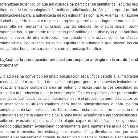
aprendizaje auténtico, lo que les disuade de participar en seminarios, lecturas r
diferencia de las tecnologías informáticas tradicionales, la IA intenta reproducir h
implicaciones para la autoeficacia de los estudiantes con la IA. Además, la natural
el chatbot puede fomentar respuestas rápidas y reactivas en lugar de una considera
desarrollo del pensamiento crítico. Las tecnologías de chatbot suelen pr
condensadas, lo que puede restringir la profundidad de la discusión y las habilida
mejor a través de una instrucción más guiada e interactiva, como las discu
colaborativos. Por lo tanto, es crucial equilibrar la autonomía que ofrecen los ch
educadores humanos para fomentar un aprendizaje holístico.
5. ¿Cuál es la preocupación principal con respecto al plagio en la era de los 
proponen?
El plagio se ha convertido en una preocupación ética crítica debido a la integra
la educación. La capacidad de los chatbots para generar respuestas textuales sof
redactar ensayos completos crea un entorno propicio para la deshonestidad a
presentar la producción de la IA como propia. Esto es especialmente problemático
resultados (calificaciones, cualificaciones) sobre el proceso de aprendizaje. Los es
no intencional si utilizan chatbots para tareas administrativas o para mejor
completamente las implicaciones. Para abordar esta situación, es necesario un 
estudiantes sobre la importancia de la honestidad académica y las consecuencias
software avanzado de detección de plagio capaz de identificar texto genera
metodologías deben evolucionar continuamente para mantenerse al día con los av
es esencial reevaluar las estrategias de evaluación y diseñar tareas que eva
fomenten el pensamiento original, la creatividad y las habilidades que actualmente