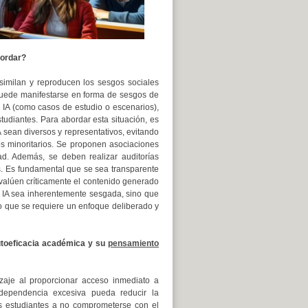
bordar?
asimilan y reproducen los sesgos sociales
puede manifestarse en forma de sesgos de
a IA (como casos de estudio o escenarios),
tudiantes. Para abordar esta situación, es
 sean diversos y representativos, evitando
s minoritarios. Se proponen asociaciones
dad. Además, se deben realizar auditorías
os. Es fundamental que se sea transparente
valúen críticamente el contenido generado
la IA sea inherentemente sesgada, sino que
 que se requiere un enfoque deliberado y
utoeficacia académica y su
pensamiento
izaje al proporcionar acceso inmediato a
dependencia excesiva pueda reducir la
os estudiantes a no comprometerse con el