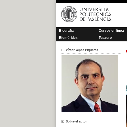
Saltar
al
contenido
Biografía
Cursos en línea
Efemérides
Tesauro
Víctor Yepes Piqueras
Sobre el autor