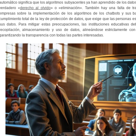
automático significa que los algoritmos subyacentes ya han aprendido de los datos d
verdadero «
derecho al olvido
» o «eliminación». También hay una falta de tra
empresas sobre la implementación de los algoritmos de los chatbots y sus bas
cumplimiento total de la ley de protección de datos, que exige que las personas 
sus datos. Para mitigar estas preocupaciones, las instituciones educativas deb
recopilación, almacenamiento y uso de datos, alineándose estrictamente con
garantizando la transparencia con todas las partes interesadas.