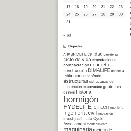
17
18
19
20
21
22
23
24
25
26
27
28
29
30
31
« Jul
Etiquetas
calidad
BRIDLIFE
AHP
carreteras
ciclo de vida
cimentaciones
concreto
compactación
DIMALIFE
construcción
docencia
edificación
encofrado
estructuras
estructuras de
excavación
geotecnia
contención
historia
gestión
hormigón
HYDELIFE
ICITECH
ingeniería
ingeniería civil
innovación
Life Cycle
investigación
Assessment
mantenimiento
maquinaria
mejora de