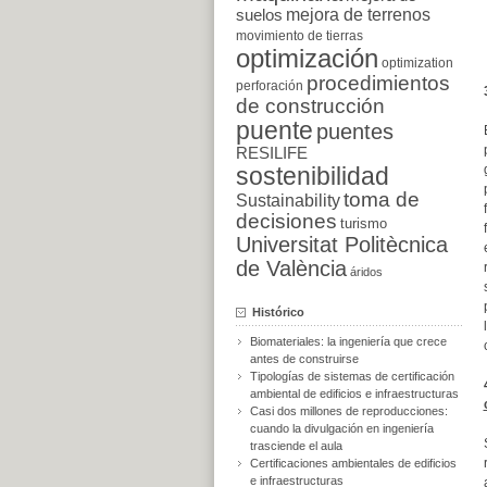
suelos
mejora de terrenos
movimiento de tierras
optimización
optimization
procedimientos
perforación
de construcción
puente
puentes
RESILIFE
sostenibilidad
toma de
Sustainability
decisiones
turismo
Universitat Politècnica
de València
áridos
Histórico
Biomateriales: la ingeniería que crece
antes de construirse
Tipologías de sistemas de certificación
ambiental de edificios e infraestructuras
Casi dos millones de reproducciones:
cuando la divulgación en ingeniería
trasciende el aula
Certificaciones ambientales de edificios
e infraestructuras