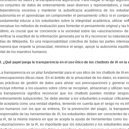
los conjuntos de datos de entrenamiento sean diversos y representativos, y reali
dependencia excesiva y mantener la autoeficacia académica de los estudia
autonomía en el aprendizaje sin comprometer el pensamiento crítico ni el comprom
fundamental educar a los estudiantes sobre la integridad académica, utilizar s
reevaluar los métodos de evaluación para fomentar el pensamiento original y las ha
último, es crucial que se conciencie a la sociedad sobre las «alucinaciones» de
verificar la exactitud de la información generada por la IA y reconocer su naturale
días de Wikipedia. Es una responsabilidad colectiva de todas las partes interesa
manera que respete la privacidad, minimice el sesgo, apoye la autonomía equili
vital de los maestros humanos.
8. ¿Qué papel juega la transparencia en el uso ético de los chatbots de IA en la
La transparencia es un pilar fundamental para el uso ético de los chatbots de IA e
preocupaciones éticas clave. En el ámbito de la privacidad de los datos, es esenci
las prácticas de gestión de datos para aliviar sus preocupaciones y generar c
incluye informar a los usuarios sobre cómo se recopilan, almacenan y utilizan sus
la transparencia significa reconocer que los chatbots pueden mostrar sesgo
entrenamiento subyacentes. Se debe alentar a los estudiantes a evaluar críticamen
de aceptarla como una verdad objetiva, teniendo en cuenta que el sesgo no es inh
por humanos con los que se entrena. En la prevención del plagio, la transparen
responsable de las herramientas de IA; los estudiantes deben ser conscientes de
la IA, de la misma manera en que se acepta la ayuda de herramientas como los c
«alucinaciones» de la IA, es importante que los educadores y los estudiantes sea