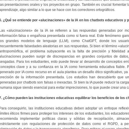
las presentaciones orales y los proyectos en grupo. También es crucial fomentar la
aprendizaje, algo similar a lo que se hace con los correctores ortográficos.
6. ¿Qué se entiende por «alucinaciones» de la IA en los chatbots educativos y
Las «alucinaciones» de la IA se refieren a las respuestas generadas por m
información falsa o engañosa presentada como si fuera real. Este fenómeno ganó
los grandes modelos de lenguaje (LLM), como ChatGPT, donde los usuario
frecuentemente falsedades aleatorias en sus respuestas. Si bien el término «alucin
antropomórfica, el problema subyacente es la falta de precisión y fidelidad 
alucinaciones pueden surgir de discrepancias en grandes conjuntos de datos
sesgadas. Para los estudiantes, esto puede llevar al desarrollo de conceptos er
conceptos clave y a su confianza en la IA como herramienta educativa fiable. 
generado por IA como recurso en el aula plantea un desafío ético significativo, ya
precisión de la información presentada. Los estudios han descubierto que un
generadas por chatbots son falsas o inexactas. Si bien la IA puede reducir la carga
humana sigue siendo esencial para evitar imprecisiones, lo que puede crear una ca
7. ¿Cómo pueden las instituciones educativas equilibrar los beneficios de los 
Para conseguirlo, las instituciones educativas deben adoptar un enfoque reflexiv
límites éticos firmes para proteger los intereses de los estudiantes, los educador
recomienda implementar políticas claras y sólidas de recopilación, almac
estrictamente con regulaciones de protección de datos como el RGPD, a pes
eliminación de datos y la transparencia algorítmica. Para mitigar el sesgo algorítm