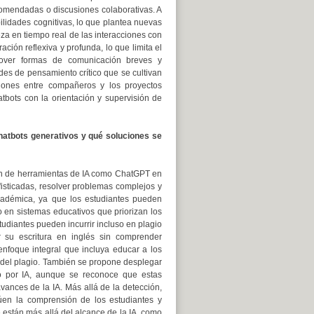
ecomendadas o discusiones colaborativas. A
abilidades cognitivas, lo que plantea nuevas
eza en tiempo real de las interacciones con
ción reflexiva y profunda, lo que limita el
omover formas de comunicación breves y
des de pensamiento crítico que se cultivan
siones entre compañeros y los proyectos
atbots con la orientación y supervisión de
chatbots generativos y qué soluciones se
ción de herramientas de IA como ChatGPT en
isticadas, resolver problemas complejos y
cadémica, ya que los estudiantes pueden
 en sistemas educativos que priorizan los
tudiantes pueden incurrir incluso en plagio
ar su escritura en inglés sin comprender
enfoque integral que incluya educar a los
 del plagio. También se propone desplegar
do por IA, aunque se reconoce que estas
ances de la IA. Más allá de la detección,
lúen la comprensión de los estudiantes y
 están más allá del alcance de la IA, como