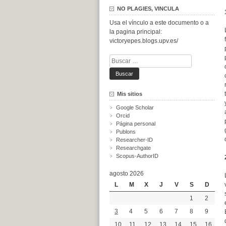
NO PLAGIES, VINCULA
Usa el vínculo a este documento o a
la pagina principal:
victoryepes.blogs.upv.es/
Buscar:
Mis sitios
Google Scholar
Orcid
Página personal
Publons
Researcher-ID
Researchgate
Scopus-AuthorID
agosto 2026
L
M
X
J
V
S
D
1
2
3
4
5
6
7
8
9
10
11
12
13
14
15
16