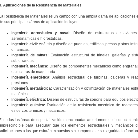
3. Aplicaciones de la Resistencia de Materiales
La Resistencia de Materiales es un campo con una amplia gama de aplicaciones en
de sus principales áreas de aplicación incluyen:
Ingeniería aeronáutica y naval:
Diseño de estructuras de aviones
aerodinámicas e hidrostáticas.
Ingeniería civil:
Análisis y diseño de puentes, edificios, presas y otras infr
dinámicas.
Ingeniería de minas:
Evaluación estructural de túneles, galerías y si
subterráneas.
Ingeniería mecánica:
Diseño de componentes mecánicos como engranajes, 
estructuras de maquinaria.
Ingeniería energética:
Análisis estructural de turbinas, calderas y re
presiones.
Ingeniería metalúrgica:
Caracterización y optimización de materiales est
mecánico.
Ingeniería eléctrica:
Diseño de estructuras de soporte para equipos eléctric
Ingeniería química:
Evaluación de la resistencia mecánica de reactores
esfuerzos térmicos y mecánicos.
En todas las áreas de especialización mencionadas anteriormente, el conocimiento d
imprescindible para asegurar que los elementos estructurales y mecánicos 
solicitaciones a las que estarán expuestos sin comprometer su seguridad o funcion