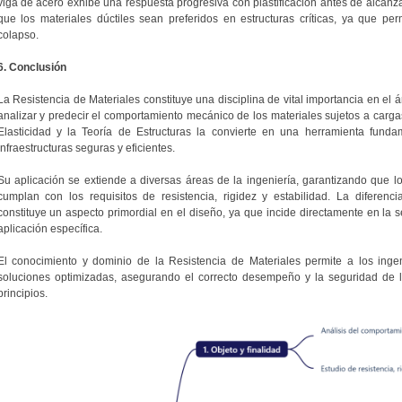
viga de acero exhibe una respuesta progresiva con plastificación antes de alcanz
que los materiales dúctiles sean preferidos en estructuras críticas, ya que per
colapso.
6. Conclusión
La Resistencia de Materiales constituye una disciplina de vital importancia en el 
analizar y predecir el comportamiento mecánico de los materiales sujetos a cargas
Elasticidad y la Teoría de Estructuras la convierte en una herramienta funda
infraestructuras seguras y eficientes.
Su aplicación se extiende a diversas áreas de la ingeniería, garantizando que l
cumplan con los requisitos de resistencia, rigidez y estabilidad. La diferencia
constituye un aspecto primordial en el diseño, ya que incide directamente en la 
aplicación específica.
El conocimiento y dominio de la Resistencia de Materiales permite a los ing
soluciones optimizadas, asegurando el correcto desempeño y la seguridad de l
principios.