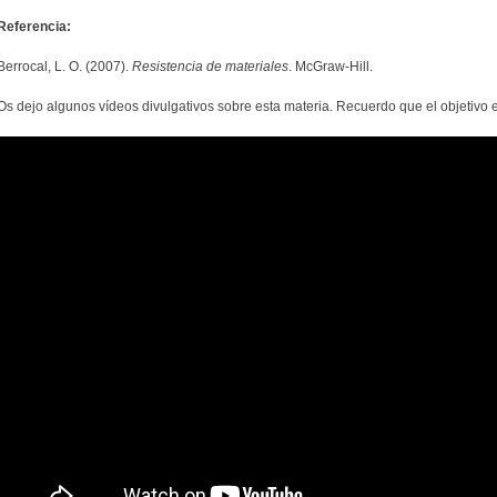
Referencia:
Berrocal, L. O. (2007).
Resistencia de materiales
. McGraw-Hill.
Os dejo algunos vídeos divulgativos sobre esta materia. Recuerdo que el objetivo e