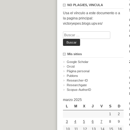
NO PLAGIES, VINCULA
Usa el vínculo a este documento o a
la pagina principal:
victoryepes.blogs.upv.es/
Buscar:
Mis sitios
Google Scholar
Orcid
Página personal
Publons
Researcher-ID
Researchgate
Scopus-AuthorID
marzo 2025
L
M
X
J
V
S
D
1
2
3
4
5
6
7
8
9
10
11
12
13
14
15
16