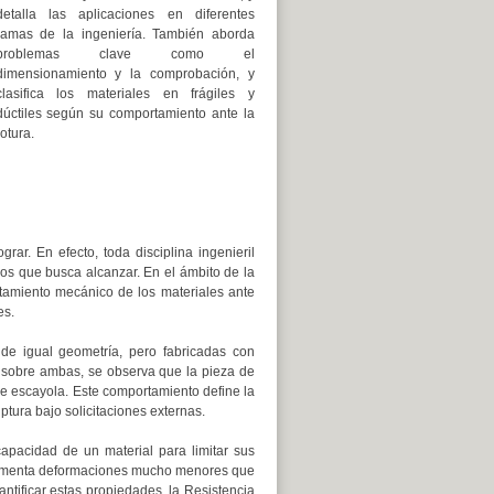
detalla las aplicaciones en diferentes
ramas de la ingeniería. También aborda
problemas clave como el
dimensionamiento y la comprobación, y
clasifica los materiales en frágiles y
dúctiles según su comportamiento ante la
rotura.
ar. En efecto, toda disciplina ingenieril
vos que busca alcanzar. En el ámbito de la
ortamiento mecánico de los materiales ante
es.
 de igual geometría, pero fabricadas con
te sobre ambas, se observa que la pieza de
 escayola. Este comportamiento define la
ptura bajo solicitaciones externas.
capacidad de un material para limitar sus
perimenta deformaciones mucho menores que
antificar estas propiedades, la Resistencia