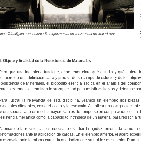
https://datalights.com.ec/estudio-experimental-en-resistencia-de-materiales/
1. Objeto y finalidad de la Resistencia de Materiales
Para que una ingeniería funcione, debe tener claro qué estudia y qué quiere logr
requiere de una definición clara y precisa de su campo de estudio y de los objeti
Resistencia de Materiales
, el propósito esencial radica en el análisis del comp
cargas externas, determinando su capacidad para resistir esfuerzos y deformacion
Para ilustrar la relevancia de esta disciplina, veamos un ejemplo: dos piezas
materiales diferentes, como el acero y la escayola. Al aplicar una carga crecien
acero soporta valores mucho mayores antes de romperse en comparación con la de
resistencia mecánica como la capacidad intrínseca de un material para resistir la ru
Además de la resistencia, es necesario estudiar la rigidez, entendida como la 
deformaciones ante la aplicación de cargas. En el ejemplo anterior, el acero ex
la escayola bajo la misma carga, lo que indica que su rigidez es superior. Para cu