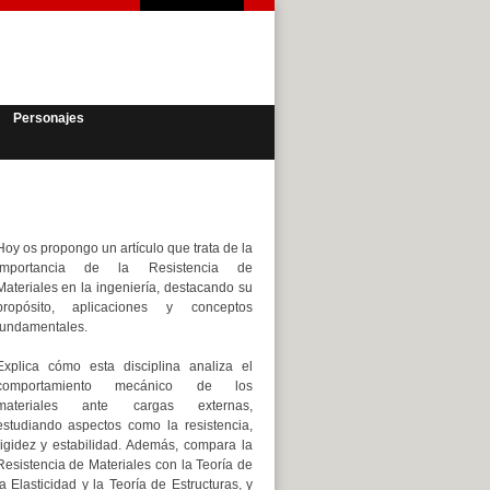
Personajes
Hoy os propongo un artículo que trata de la
importancia de la Resistencia de
Materiales en la ingeniería, destacando su
propósito, aplicaciones y conceptos
fundamentales.
Explica cómo esta disciplina analiza el
comportamiento mecánico de los
materiales ante cargas externas,
estudiando aspectos como la resistencia,
rigidez y estabilidad. Además, compara la
Resistencia de Materiales con la Teoría de
la Elasticidad y la Teoría de Estructuras, y