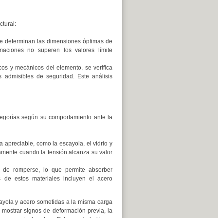
tural:
e determinan las dimensiones óptimas de
maciones no superen los valores límite
os y mecánicos del elemento, se verifica
 admisibles de seguridad. Este análisis
tegorías según su comportamiento ante la
 apreciable, como la escayola, el vidrio y
namente cuando la tensión alcanza su valor
s de romperse, lo que permite absorber
 de estos materiales incluyen el acero
cayola y acero sometidas a la misma carga
 mostrar signos de deformación previa, la