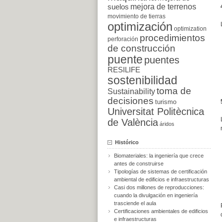
suelos
mejora de terrenos
movimiento de tierras
optimización
optimization
procedimientos
perforación
de construcción
puente
puentes
RESILIFE
sostenibilidad
toma de
Sustainability
decisiones
turismo
Universitat Politècnica
de València
áridos
Histórico
Biomateriales: la ingeniería que crece
antes de construirse
Tipologías de sistemas de certificación
ambiental de edificios e infraestructuras
Casi dos millones de reproducciones:
cuando la divulgación en ingeniería
trasciende el aula
Certificaciones ambientales de edificios
e infraestructuras