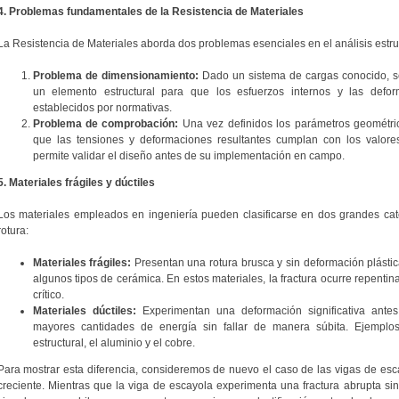
4. Problemas fundamentales de la Resistencia de Materiales
La Resistencia de Materiales aborda dos problemas esenciales en el análisis estruc
Problema de dimensionamiento:
Dado un sistema de cargas conocido, s
un elemento estructural para que los esfuerzos internos y las defor
establecidos por normativas.
Problema de comprobación:
Una vez definidos los parámetros geométric
que las tensiones y deformaciones resultantes cumplan con los valores
permite validar el diseño antes de su implementación en campo.
5. Materiales frágiles y dúctiles
Los materiales empleados en ingeniería pueden clasificarse en dos grandes ca
rotura:
Materiales frágiles:
Presentan una rotura brusca y sin deformación plástica
algunos tipos de cerámica. En estos materiales, la fractura ocurre repenti
crítico.
Materiales dúctiles:
Experimentan una deformación significativa ante
mayores cantidades de energía sin fallar de manera súbita. Ejemplos
estructural, el aluminio y el cobre.
Para mostrar esta diferencia, consideremos de nuevo el caso de las vigas de es
creciente. Mientras que la viga de escayola experimenta una fractura abrupta sin