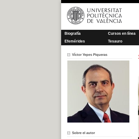
Saltar
al
contenido
Biografía
Cursos en línea
Efemérides
Tesauro
Víctor Yepes Piqueras
Sobre el autor