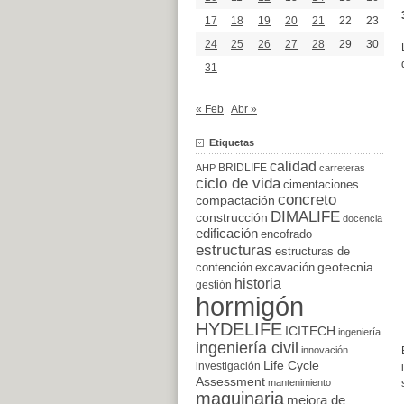
17
18
19
20
21
22
23
24
25
26
27
28
29
30
31
« Feb
Abr »
Etiquetas
calidad
BRIDLIFE
AHP
carreteras
ciclo de vida
cimentaciones
concreto
compactación
DIMALIFE
construcción
docencia
edificación
encofrado
estructuras
estructuras de
excavación
geotecnia
contención
historia
gestión
hormigón
HYDELIFE
ICITECH
ingeniería
ingeniería civil
innovación
Life Cycle
investigación
Assessment
mantenimiento
maquinaria
mejora de