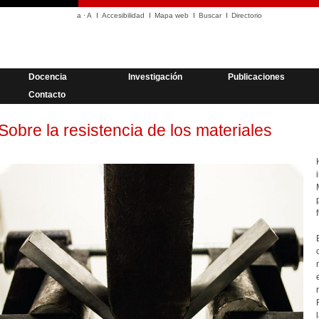
a
·
A
Accesibilidad
Mapa web
Buscar
Directorio
Docencia
Investigación
Publicaciones
Contacto
Sobre la resistencia de los materiales