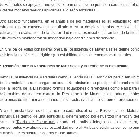
de Materiales se apoya en métodos experimentales que permiten caracterizar el 
y validar modelos teóricos aplicables al diseño estructural.
Otro aspecto fundamental en el análisis de los materiales es su estabilidad, 
estructural para conservar su equilibrio y evitar desplazamientos excesivos f
aplicada. La evaluación de la estabilidad resulta esencial en el ámbito de la inge
estructurales mantendrán su integridad bajo condiciones de servicio.
En función de estas consideraciones, la Resistencia de Materiales se define como
resistencia mecánica, la rigidez y la estabilidad de los elementos estructurales.
2. Relación entre la Resistencia de Materiales y la Teoría de la Elasticidad
Tanto la Resistencia de Materiales como la
Teoría de la Elasticidad
persiguen un mi
de los materiales ante cargas externas. No obstante, su principal diferencia est
que la Teoría de la Elasticidad formula ecuaciones diferenciales complejas para 
deformables de manera exacta, la Resistencia de Materiales introduce hipótes
problemas de ingeniería de manera más práctica y eficiente sin perder precisión en
Otra diferencia clave es el alcance de cada disciplina. La Resistencia de Materi
individuales dentro de una estructura, determinando los esfuerzos internos y 
parte, la
Teoría de Estructuras
aborda el análisis integral de la estructura
componentes y evaluando su estabilidad general. Ambas disciplinas son complemen
el diseño de estructuras seguras y funcionales.