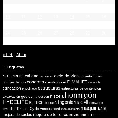
1
2
3
4
5
6
7
8
9
10
11
12
13
14
15
16
17
18
19
20
21
22
23
24
25
26
27
28
29
30
31
« Feb
Abr »
Etiquetas
ciclo de vida
calidad
cimentaciones
BRIDLIFE
AHP
carreteras
concreto
DIMALIFE
compactación
construcción
docencia
estructuras
edificación
encofrado
estructuras de contención
hormigón
historia
excavación
geotecnia
gestión
HYDELIFE
ingeniería civil
ICITECH
ingeniería
innovación
maquinaria
Life Cycle Assessment
investigación
mantenimiento
mejora de suelos
mejora de terrenos
movimiento de tierras