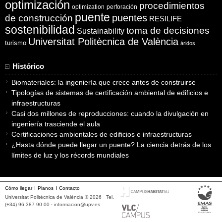
optimización
procedimientos
optimization
perforación
puente
puentes
de construcción
RESILIFE
sostenibilidad
toma de decisiones
Sustainability
Universitat Politècnica de València
turismo
áridos
Histórico
Biomateriales: la ingeniería que crece antes de construirse
Tipologías de sistemas de certificación ambiental de edificios e
infraestructuras
Casi dos millones de reproducciones: cuando la divulgación en
ingeniería trasciende el aula
Certificaciones ambientales de edificios e infraestructuras
¿Hasta dónde puede llegar un puente? La ciencia detrás de los
límites de luz y los récords mundiales
Cómo llegar
Planos
Contacto
Universitat Politècnica de València © 2026 · Tel.
(+34) 96 387 90 00 ·
informacion@upv.es