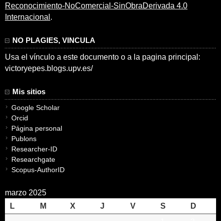
Reconocimiento-NoComercial-SinObraDerivada 4.0
Internacional
.
NO PLAGIES, VINCULA
Usa el vínculo a este documento o a la pagina principal:
victoryepes.blogs.upv.es/
Mis sitios
Google Scholar
Orcid
Página personal
Publons
Researcher-ID
Researchgate
Scopus-AuthorID
marzo 2025
L
M
X
J
V
S
D