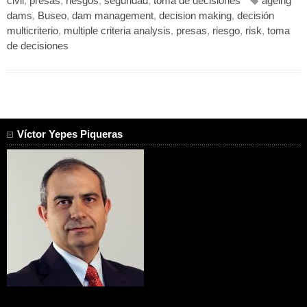
civil
,
presas
,
riesgos
,
seguridad
,
toma de decisiones
ageing
dams
,
Buseo
,
dam management
,
decision making
,
decisión
multicriterio
,
multiple criteria analysis
,
presas
,
riesgo
,
risk
,
toma
de decisiones
Víctor Yepes Piqueras