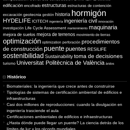
estructuras
edificación
encofrado
estructuras de contención
hormigón
historia
excavación
geotecnia
gestión
HYDELIFE
ingeniería civil
ICITECH
ingeniería
innovación
maquinaria
Life Cycle Assessment
investigación
mantenimiento
mejora de suelos
mejora de terrenos
movimiento de tierras
optimización
procedimientos
optimization
perforación
puente
puentes
de construcción
RESILIFE
sostenibilidad
toma de decisiones
Sustainability
Universitat Politècnica de València
turismo
áridos
Histórico
Biomateriales: la ingeniería que crece antes de construirse
Tipologías de sistemas de certificación ambiental de edificios e
infraestructuras
Casi dos millones de reproducciones: cuando la divulgación en
ingeniería trasciende el aula
Certificaciones ambientales de edificios e infraestructuras
¿Hasta dónde puede llegar un puente? La ciencia detrás de los
límites de luz y los récords mundiales