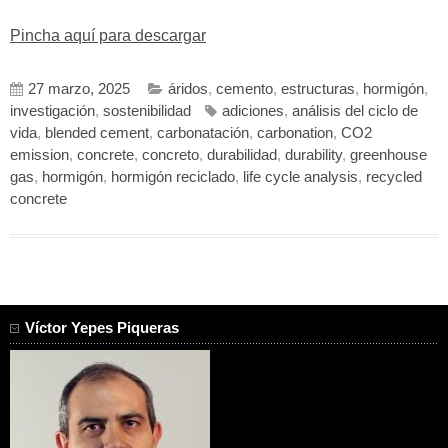
Pincha aquí para descargar
27 marzo, 2025
áridos
,
cemento
,
estructuras
,
hormigón
,
investigación
,
sostenibilidad
adiciones
,
análisis del ciclo de
vida
,
blended cement
,
carbonatación
,
carbonation
,
CO2
emission
,
concrete
,
concreto
,
durabilidad
,
durability
,
greenhouse
gas
,
hormigón
,
hormigón reciclado
,
life cycle analysis
,
recycled
concrete
Víctor Yepes Piqueras