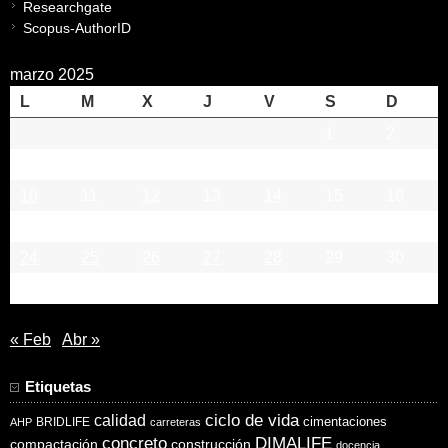
Researchgate
Scopus-AuthorID
marzo 2025
L
M
X
J
V
S
D
1
2
3
4
5
6
7
8
9
10
11
12
13
14
15
16
17
18
19
20
21
22
23
24
25
26
27
28
29
30
31
« Feb
Abr »
Etiquetas
ciclo de vida
calidad
cimentaciones
BRIDLIFE
AHP
carreteras
concreto
DIMALIFE
compactación
construcción
docencia