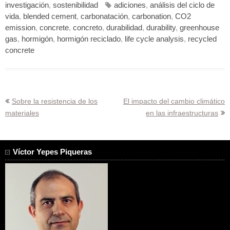
investigación
,
sostenibilidad
adiciones
,
análisis del ciclo de
vida
,
blended cement
,
carbonatación
,
carbonation
,
CO2
emission
,
concrete
,
concreto
,
durabilidad
,
durability
,
greenhouse
gas
,
hormigón
,
hormigón reciclado
,
life cycle analysis
,
recycled
concrete
Navegación
Sobre la resistencia de los
El impacto del cambio climático
materiales
en las infraestructuras
de
entradas
Víctor Yepes Piqueras