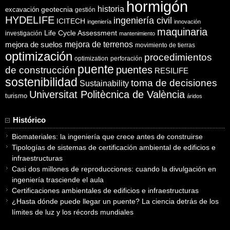
hormigón
historia
excavación
geotecnia
gestión
HYDELIFE
ingeniería civil
ICITECH
ingeniería
innovación
maquinaria
Life Cycle Assessment
investigación
mantenimiento
mejora de suelos
mejora de terrenos
movimiento de tierras
optimización
procedimientos
optimization
perforación
puente
puentes
de construcción
RESILIFE
sostenibilidad
toma de decisiones
Sustainability
Universitat Politècnica de València
turismo
áridos
Histórico
Biomateriales: la ingeniería que crece antes de construirse
Tipologías de sistemas de certificación ambiental de edificios e
infraestructuras
Casi dos millones de reproducciones: cuando la divulgación en
ingeniería trasciende el aula
Certificaciones ambientales de edificios e infraestructuras
¿Hasta dónde puede llegar un puente? La ciencia detrás de los
límites de luz y los récords mundiales