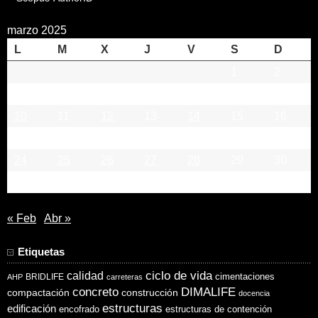
marzo 2025
L
M
X
J
V
S
D
1
2
3
4
5
6
7
8
9
10
11
12
13
14
15
16
17
18
19
20
21
22
23
24
25
26
27
28
29
30
31
« Feb
Abr »
Etiquetas
ciclo de vida
calidad
cimentaciones
BRIDLIFE
AHP
carreteras
concreto
DIMALIFE
compactación
construcción
docencia
estructuras
edificación
encofrado
estructuras de contención