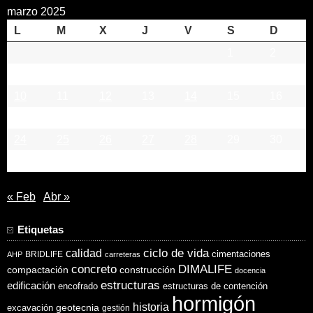
marzo 2025
L
M
X
J
V
S
D
1
2
3
4
5
6
7
8
9
10
11
12
13
14
15
16
17
18
19
20
21
22
23
24
25
26
27
28
29
30
31
« Feb
Abr »
Etiquetas
ciclo de vida
calidad
cimentaciones
BRIDLIFE
AHP
carreteras
concreto
DIMALIFE
compactación
construcción
docencia
estructuras
edificación
encofrado
estructuras de contención
hormigón
historia
excavación
geotecnia
gestión