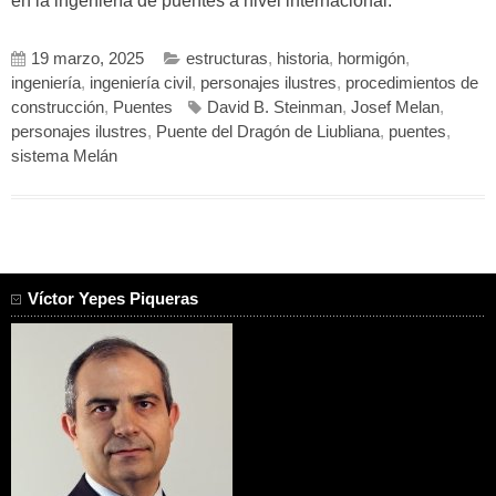
en la ingeniería de puentes a nivel internacional.
19 marzo, 2025
estructuras
,
historia
,
hormigón
,
ingeniería
,
ingeniería civil
,
personajes ilustres
,
procedimientos de
construcción
,
Puentes
David B. Steinman
,
Josef Melan
,
personajes ilustres
,
Puente del Dragón de Liubliana
,
puentes
,
sistema Melán
Víctor Yepes Piqueras