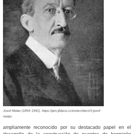
Josef Melan (1854–1941). https://jam.jihlava.cz/en/architect/3-josef-
melan
ampliamente reconocido por su destacado papel en el