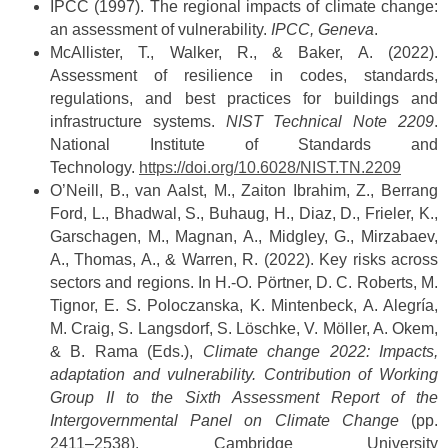
IPCC (1997). The regional impacts of climate change:
an assessment of vulnerability.
IPCC, Geneva
.
McAllister, T., Walker, R., & Baker, A. (2022).
Assessment of resilience in codes, standards,
regulations, and best practices for buildings and
infrastructure systems.
NIST Technical Note 2209
.
National Institute of Standards and
Technology.
https://doi.org/10.6028/NIST.TN.2209
O’Neill, B., van Aalst, M., Zaiton Ibrahim, Z., Berrang
Ford, L., Bhadwal, S., Buhaug, H., Diaz, D., Frieler, K.,
Garschagen, M., Magnan, A., Midgley, G., Mirzabaev,
A., Thomas, A., & Warren, R. (2022). Key risks across
sectors and regions. In H.-O. Pörtner, D. C. Roberts, M.
Tignor, E. S. Poloczanska, K. Mintenbeck, A. Alegría,
M. Craig, S. Langsdorf, S. Löschke, V. Möller, A. Okem,
& B. Rama (Eds.),
Climate change 2022: Impacts,
adaptation and vulnerability. Contribution of Working
Group II to the Sixth Assessment Report of the
Intergovernmental Panel on Climate Change
(pp.
2411–2538). Cambridge University