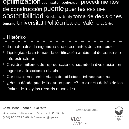
optimización
procedimientos
optimization
perforación
puente
puentes
de construcción
RESILIFE
sostenibilidad
toma de decisiones
Sustainability
Universitat Politècnica de València
turismo
áridos
Histórico
Biomateriales: la ingeniería que crece antes de construirse
Tipologías de sistemas de certificación ambiental de edificios e
infraestructuras
Casi dos millones de reproducciones: cuando la divulgación en
ingeniería trasciende el aula
Certificaciones ambientales de edificios e infraestructuras
¿Hasta dónde puede llegar un puente? La ciencia detrás de los
límites de luz y los récords mundiales
Cómo llegar
Planos
Contacto
Universitat Politècnica de València © 2026 · Tel.
(+34) 96 387 90 00 ·
informacion@upv.es