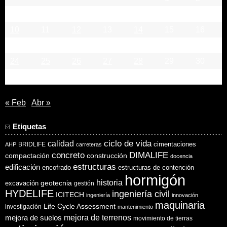
3
4
5
6
7
8
9
10
11
12
13
14
15
16
17
18
19
20
21
22
23
24
25
26
27
28
29
30
31
« Feb
Abr »
Etiquetas
ciclo de vida
calidad
cimentaciones
BRIDLIFE
AHP
carreteras
concreto
DIMALIFE
compactación
construcción
docencia
estructuras
edificación
encofrado
estructuras de contención
hormigón
historia
excavación
geotecnia
gestión
HYDELIFE
ingeniería civil
ICITECH
ingeniería
innovación
maquinaria
Life Cycle Assessment
investigación
mantenimiento
mejora de suelos
mejora de terrenos
movimiento de tierras