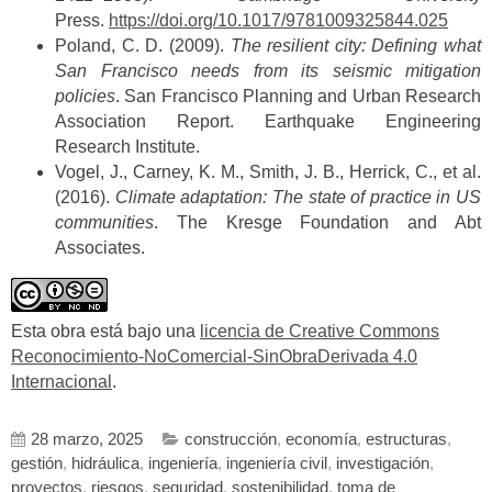
Press.
https://doi.org/10.1017/9781009325844.025
Poland, C. D. (2009).
The resilient city: Defining what
San Francisco needs from its seismic mitigation
policies
. San Francisco Planning and Urban Research
Association Report. Earthquake Engineering
Research Institute.
Vogel, J., Carney, K. M., Smith, J. B., Herrick, C., et al.
(2016).
Climate adaptation: The state of practice in US
communities
. The Kresge Foundation and Abt
Associates.
Esta obra está bajo una
licencia de Creative Commons
Reconocimiento-NoComercial-SinObraDerivada 4.0
Internacional
.
28 marzo, 2025
construcción
,
economía
,
estructuras
,
gestión
,
hidráulica
,
ingeniería
,
ingeniería civil
,
investigación
,
proyectos
,
riesgos
,
seguridad
,
sostenibilidad
,
toma de