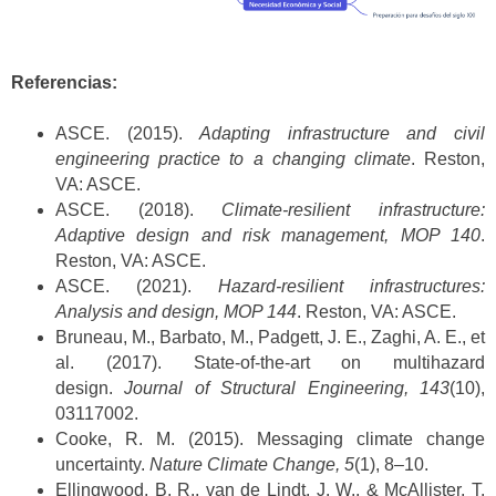
Referencias:
ASCE. (2015).
Adapting infrastructure and civil
engineering practice to a changing climate
. Reston,
VA: ASCE.
ASCE. (2018).
Climate-resilient infrastructure:
Adaptive design and risk management, MOP 140
.
Reston, VA: ASCE.
ASCE. (2021).
Hazard-resilient infrastructures:
Analysis and design, MOP 144
. Reston, VA: ASCE.
Bruneau, M., Barbato, M., Padgett, J. E., Zaghi, A. E., et
al. (2017). State-of-the-art on multihazard
design.
Journal of Structural Engineering, 143
(10),
03117002.
Cooke, R. M. (2015). Messaging climate change
uncertainty.
Nature Climate Change, 5
(1), 8–10.
Ellingwood, B. R., van de Lindt, J. W., & McAllister, T.