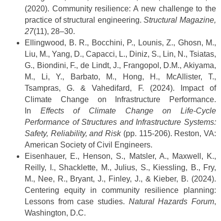
(2020). Community resilience: A new challenge to the
practice of structural engineering.
Structural Magazine,
27
(11), 28–30.
Ellingwood, B. R., Bocchini, P., Lounis, Z., Ghosn, M.,
Liu, M., Yang, D., Capacci, L., Diniz, S., Lin, N., Tsiatas,
G., Biondini, F., de Lindt, J., Frangopol, D.M., Akiyama,
M., Li, Y., Barbato, M., Hong, H., McAllister, T.,
Tsampras, G. & Vahedifard, F. (2024). Impact of
Climate Change on Infrastructure Performance.
In
Effects of Climate Change on Life-Cycle
Performance of Structures and Infrastructure Systems:
Safety, Reliability, and Risk
(pp. 115-206). Reston, VA:
American Society of Civil Engineers.
Eisenhauer, E., Henson, S., Matsler, A., Maxwell, K.,
Reilly, I., Shacklette, M., Julius, S., Kiessling, B., Fry,
M., Nee, R., Bryant, J., Finley, J., & Kieber, B. (2024).
Centering equity in community resilience planning:
Lessons from case studies.
Natural Hazards Forum
,
Washington, D.C.