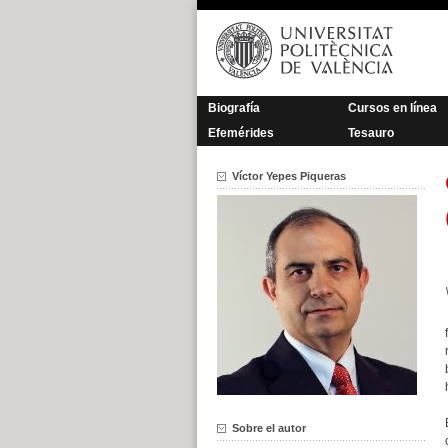
Saltar
al
contenido
Biografía
Cursos en línea
Efemérides
Tesauro
Víctor Yepes Piqueras
Sobre el autor