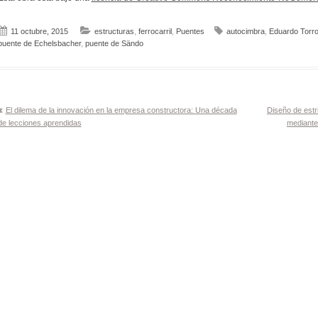
11 octubre, 2015
estructuras
,
ferrocarril
,
Puentes
autocimbra
,
Eduardo Torro
puente de Echelsbacher
,
puente de Sändo
Navegación
El dilema de la innovación en la empresa constructora: Una década
Diseño de estr
de lecciones aprendidas
mediante
de
entradas