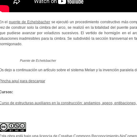
En el
puente de Echelsbacher
se ejecutó un procedimiento constructivo más compl
vez de construir solo la cimbra del arco, se realizó en la totalidad del puente par
que pudiese avanzar por voladizos sucesivos. El vertido de hormigón en el ar
situaciones inadmisibles para la cimbra. Se subdividió la sección transversal en 
hormigonado.
Puente de Echelsbacher
Os dejo a continuación un artículo sobre el sistema Melan y la invención paralela 
Pincha aquí para descargar
Cursos:
Curso de estructuras auxiliares en la construcción: andamios, apeos, entibaciones,
Esta obra está bajo una
licencia de Creative Commons Reconocimiento-NoComerci