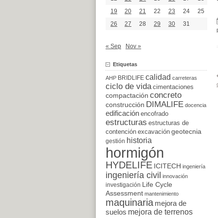
19
20
21
22
23
24
25
26
27
28
29
30
31
« Sep
Nov »
Etiquetas
calidad
BRIDLIFE
AHP
carreteras
ciclo de vida
cimentaciones
concreto
compactación
DIMALIFE
construcción
docencia
edificación
encofrado
estructuras
estructuras de
excavación
geotecnia
contención
historia
gestión
hormigón
HYDELIFE
ICITECH
ingeniería
ingeniería civil
innovación
Life Cycle
investigación
Assessment
mantenimiento
maquinaria
mejora de
suelos
mejora de terrenos