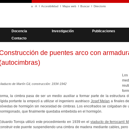
a
·
A
Accesibilidad
Mapa web
Buscar
Directorio
Docencia
Investigación
Publicaciones
Contacto
Construcción de puentes arco con armadura
(autocimbras)
Los
med
Viaducto de Martín Gil, construcción: 1934-1942
reut
for
forma, la cimbra pasa de ser un medio auxiliar a formar parte de la estructura d
rígida portante la empezó a utilizar el ingeniero austriaco
Josef Melan
a finales de
bóvedas de hormigón sin necesidad de cimbras. Los encofrados se colgaban de un
hormigonado, que finalmente quedaba embebida en el hormigón.
Eduardo Torroja utilizó este procedimiento en 1939 en el
viaducto de ferrocarril M
construir este puente suspendiendo una cimbra de madera mediante cables, pero