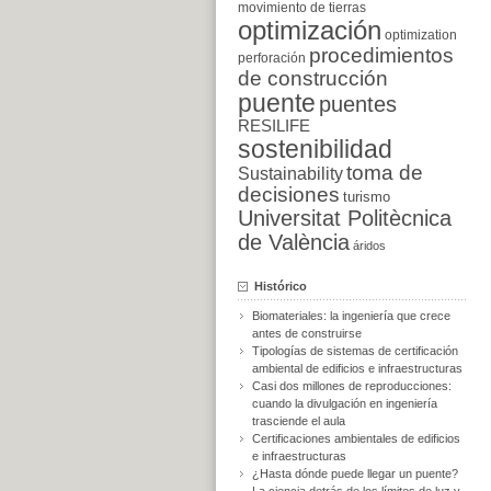
movimiento de tierras
optimización
optimization
procedimientos
perforación
de construcción
puente
puentes
RESILIFE
sostenibilidad
toma de
Sustainability
decisiones
turismo
Universitat Politècnica
de València
áridos
Histórico
Biomateriales: la ingeniería que crece
antes de construirse
Tipologías de sistemas de certificación
ambiental de edificios e infraestructuras
Casi dos millones de reproducciones:
cuando la divulgación en ingeniería
trasciende el aula
Certificaciones ambientales de edificios
e infraestructuras
¿Hasta dónde puede llegar un puente?
La ciencia detrás de los límites de luz y