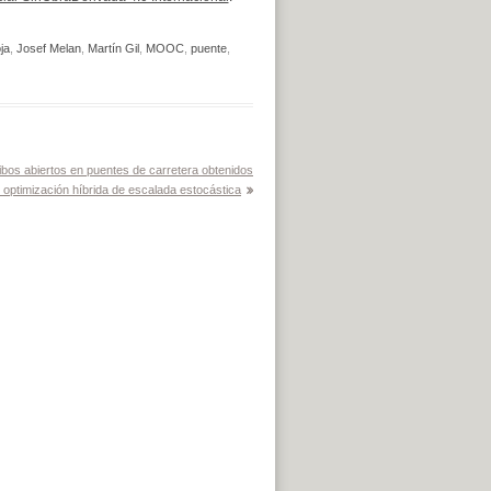
ja
,
Josef Melan
,
Martín Gil
,
MOOC
,
puente
,
ibos abiertos en puentes de carretera obtenidos
 optimización híbrida de escalada estocástica