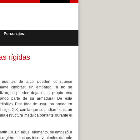
Personajes
s rígidas
 puentes de arco pueden construirse
iante cimbras; sin embargo, si no se
ilizan, se pueden dejar en el propio arco
mando parte de su armadura. De esta
efinitiva. Esta idea de usar una armadura
l siglo XIX, con la que se podían construir
a estructura metálica portante durante el
artín Gil
. En aquel momento, se empezó a
 surgieron muchos inconvenientes durante