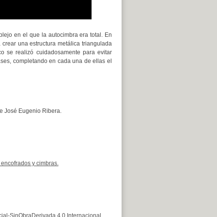
ejo en el que la autocimbra era total. En
a crear una estructura metálica triangulada
co se realizó cuidadosamente para evitar
fases, completando en cada una de ellas el
de José Eugenio Ribera.
 encofrados y cimbras.
al-SinObraDerivada 4.0 Internacional
.