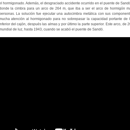
el hormigonado. Además, el desgraciado accidente ocurrido en el puente de Sand
donde la cimbra para un arco de 264 m, que iba a ser el arco de hormigón m
personas. La solución fue ejecutar una autocimbra metálica con sus component
mucha atención al hormigonado para no sobrepasar la capacidad portante de l
inferior del cajón, después las almas y por último la parte superior. Este arco, d
mundial de luz, hasta 1943, cuando se acabó el puente de Sandö.