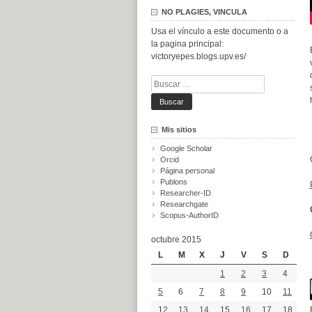
NO PLAGIES, VINCULA
Usa el vínculo a este documento o a
la pagina principal:
victoryepes.blogs.upv.es/
Buscar:
Mis sitios
Google Scholar
Orcid
Página personal
Publons
Researcher-ID
Researchgate
Scopus-AuthorID
octubre 2015
L
M
X
J
V
S
D
1
2
3
4
5
6
7
8
9
10
11
12
13
14
15
16
17
18