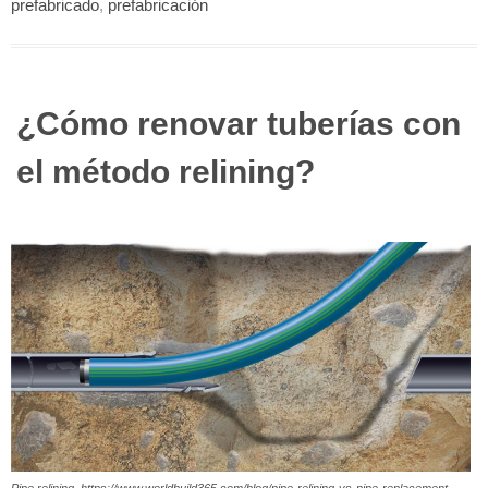
prefabricado
,
prefabricación
¿Cómo renovar tuberías con
el método relining?
Pipe relining. https://www.worldbuild365.com/blog/pipe-relining-vs-pipe-replacement-