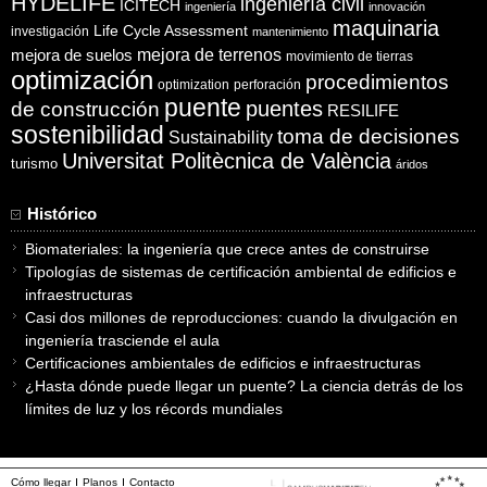
HYDELIFE
ingeniería civil
ICITECH
ingeniería
innovación
maquinaria
Life Cycle Assessment
investigación
mantenimiento
mejora de suelos
mejora de terrenos
movimiento de tierras
optimización
procedimientos
optimization
perforación
puente
puentes
de construcción
RESILIFE
sostenibilidad
toma de decisiones
Sustainability
Universitat Politècnica de València
turismo
áridos
Histórico
Biomateriales: la ingeniería que crece antes de construirse
Tipologías de sistemas de certificación ambiental de edificios e
infraestructuras
Casi dos millones de reproducciones: cuando la divulgación en
ingeniería trasciende el aula
Certificaciones ambientales de edificios e infraestructuras
¿Hasta dónde puede llegar un puente? La ciencia detrás de los
límites de luz y los récords mundiales
Cómo llegar
Planos
Contacto