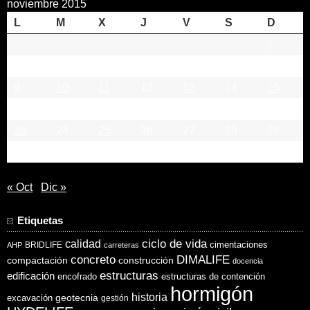
noviembre 2015
L
M
X
J
V
S
D
1
2
3
4
5
6
7
8
9
10
11
12
13
14
15
16
17
18
19
20
21
22
23
24
25
26
27
28
29
30
« Oct
Dic »
Etiquetas
ciclo de vida
calidad
cimentaciones
BRIDLIFE
AHP
carreteras
concreto
DIMALIFE
compactación
construcción
docencia
estructuras
edificación
encofrado
estructuras de contención
hormigón
historia
excavación
geotecnia
gestión