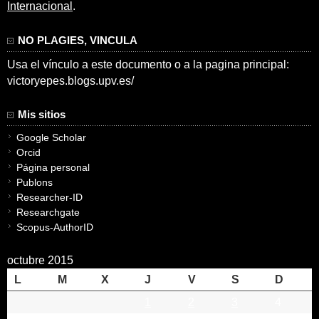
Internacional
.
NO PLAGIES, VINCULA
Usa el vínculo a este documento o a la pagina principal:
victoryepes.blogs.upv.es/
Mis sitios
Google Scholar
Orcid
Página personal
Publons
Researcher-ID
Researchgate
Scopus-AuthorID
octubre 2015
L
M
X
J
V
S
D
1
2
3
4