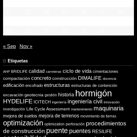
5
6
7
8
9
10
11
12
13
14
15
16
17
18
19
20
21
22
23
24
25
26
27
28
29
30
31
« Sep
Nov »
Etiquetas
ciclo de vida
calidad
cimentaciones
BRIDLIFE
AHP
carreteras
concreto
DIMALIFE
compactación
construcción
docencia
estructuras
edificación
encofrado
estructuras de contención
hormigón
historia
excavación
geotecnia
gestión
HYDELIFE
ingeniería civil
ICITECH
ingeniería
innovación
maquinaria
Life Cycle Assessment
investigación
mantenimiento
mejora de suelos
mejora de terrenos
movimiento de tierras
optimización
procedimientos
optimization
perforación
puente
puentes
de construcción
RESILIFE