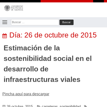
Saltar
al
contenido
Buscar:
Día:
26 de octubre de 2015
Estimación de la
sostenibilidad social en el
desarrollo de
infraestructuras viales
Pincha aquí para descargar
26 octubre, 2015
carreteras
,
sostenibilidad