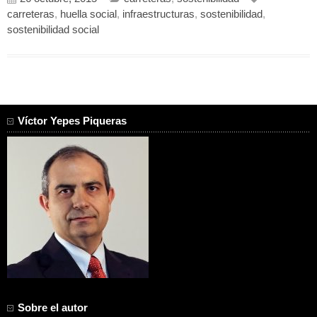
carreteras
,
huella social
,
infraestructuras
,
sostenibilidad
,
sostenibilidad social
Víctor Yepes Piqueras
Sobre el autor