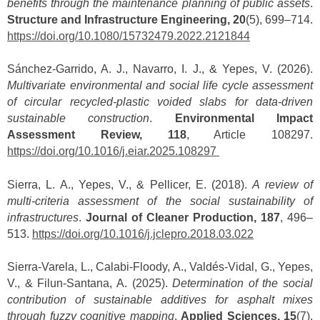
benefits through the maintenance planning of public assets
.
Structure and Infrastructure Engineering, 20
(5), 699–714.
https://doi.org/10.1080/15732479.2022.2121844
Sánchez-Garrido, A. J., Navarro, I. J., & Yepes, V. (2026).
Multivariate environmental and social life cycle assessment
of circular recycled-plastic voided slabs for data-driven
sustainable construction
.
Environmental Impact
Assessment Review, 118
, Article 108297.
https://doi.org/10.1016/j.eiar.2025.108297
Sierra, L. A., Yepes, V., & Pellicer, E. (2018).
A review of
multi-criteria assessment of the social sustainability of
infrastructures
.
Journal of Cleaner Production, 187
, 496–
513.
https://doi.org/10.1016/j.jclepro.2018.03.022
Sierra-Varela, L., Calabi-Floody, A., Valdés-Vidal, G., Yepes,
V., & Filun-Santana, A. (2025).
Determination of the social
contribution of sustainable additives for asphalt mixes
through fuzzy cognitive mapping
.
Applied Sciences, 15
(7),