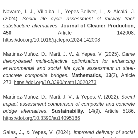
Navarro, I. J., Villalba, I., Yepes-Bellver, L., & Alcalá, J.
(2024).
Social life cycle assessment of railway track
substructure alternatives
.
Journal of Cleaner Production,
450
, Article 142008.
https://doi.org/10.1016/j.jclepro.2024.142008
Martínez-Muñoz, D., Martí, J. V., & Yepes, V. (2025).
Game
theory-based multi-objective optimization for enhancing
environmental and social life cycle assessment in steel-
concrete composite bridges
.
Mathematics, 13
(2), Article
273.
https://doi.org/10.3390/math13020273
Martínez-Muñoz, D., Martí, J. V., & Yepes, V. (2022).
Social
impact assessment comparison of composite and concrete
bridge alternatives
.
Sustainability, 14
(9), Article 5186.
https://doi.org/10.3390/su14095186
Salas, J., & Yepes, V. (2024).
Improved delivery of social