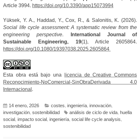
Article 3994.
https://doi.org/10.3390/app15073994
Yüksek, Y. A., Haddad, Y., Cox, R., & Salonitis, K. (2026).
Social life cycle assessment: A systematic review from the
engineering perspective
.
International Journal of
Sustainable Engineering, 19
(1), Article 2605864.
https://doi.org/10.1080/19397038.2025.2605864
Esta obra está bajo una
licencia de Creative Commons
Reconocimiento-NoComercial-SinObraDerivada 4.0
Internacional
.
14 enero, 2026
costes
,
ingeniería
,
innovación
,
investigación
,
sostenibilidad
análisis de ciclo de vida
,
huella
social
,
impacto social
,
ingeniería
,
social life cycle analysis
,
sostenibilidad