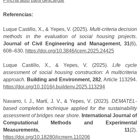
Pincha aquí para descargar
Referencias:
Luque Castillo, X., & Yepes, V. (2025).
Multi-criteria decision
methods in the evaluation of social housing projects
.
Journal of Civil Engineering and Management, 31
(6),
608–630.
https://doi.org/10.3846/jcem.2025.24425
Luque Castillo, X., & Yepes, V. (2025).
Life cycle
assessment of social housing construction: A multicriteria
approach
.
Building and Environment, 282
, Article 113294.
https://doi.org/10.1016/j.buildenv.2025.113294
Navarro, I. J., Martí, J. V., & Yepes, V. (2023).
DEMATEL-
based completion technique applied for the sustainability
assessment of bridges near shore
.
International Journal of
Computational Methods and Experimental
Measurements, 11
(2).
https://doi.org/10.18280/ijcmem.110206