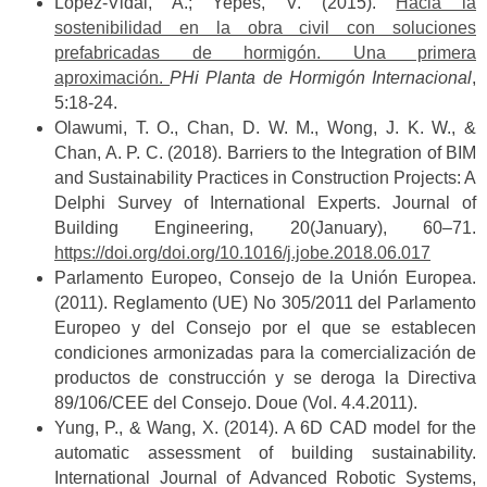
López-Vidal, A.; Yepes, V. (2015).
Hacia la
sostenibilidad en la obra civil con soluciones
prefabricadas de hormigón. Una primera
aproximación.
PHi Planta de Hormigón Internacional
,
5:18-24.
Olawumi, T. O., Chan, D. W. M., Wong, J. K. W., &
Chan, A. P. C. (2018). Barriers to the Integration of BIM
and Sustainability Practices in Construction Projects: A
Delphi Survey of International Experts. Journal of
Building Engineering, 20(January), 60–71.
https://doi.org/doi.org/10.1016/j.jobe.2018.06.017
Parlamento Europeo, Consejo de la Unión Europea.
(2011). Reglamento (UE) No 305/2011 del Parlamento
Europeo y del Consejo por el que se establecen
condiciones armonizadas para la comercialización de
productos de construcción y se deroga la Directiva
89/106/CEE del Consejo. Doue (Vol. 4.4.2011).
Yung, P., & Wang, X. (2014). A 6D CAD model for the
automatic assessment of building sustainability.
International Journal of Advanced Robotic Systems,