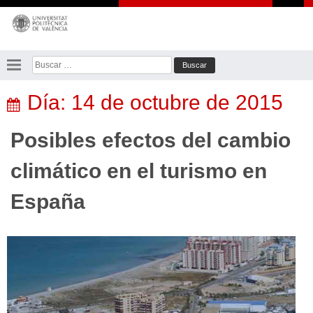
Saltar
al
contenido
Buscar:
Día:
14 de octubre de 2015
Posibles efectos del cambio
climático en el turismo en
España