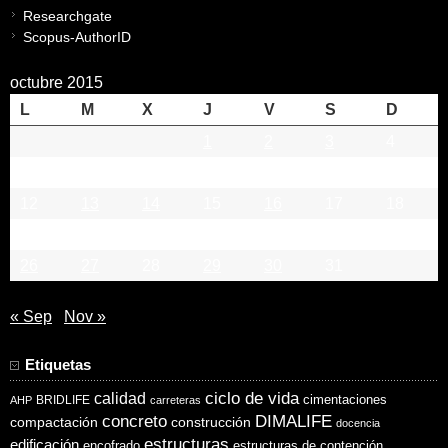
Researchgate
Scopus-AuthorID
octubre 2015
L
M
X
J
V
S
D
1
2
3
4
5
6
7
8
9
10
11
12
13
14
15
16
17
18
19
20
21
22
23
24
25
26
27
28
29
30
31
« Sep
Nov »
Etiquetas
ciclo de vida
calidad
cimentaciones
BRIDLIFE
AHP
carreteras
concreto
DIMALIFE
compactación
construcción
docencia
estructuras
edificación
encofrado
estructuras de contención