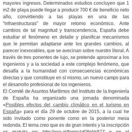
mayores ingresos. Determinados estudios concluyen que 1
m2 de playa puede llegar a producir 700 € de beneficio neto
año, convirtiendo a las playas en una de las
“infraestructuras” de mayor retorno económico. Ante
cambios de tal magnitud y transcendencia, España debe
estudiar el fenómeno en detalle y planificar mecanismos
que le permitan adaptarse ante los grandes cambios, al
parecer inexorables, que se avecinan sobre nuestro litoral. A
través de tres ponentes de lujo, se pretende aproximar a los
ingenieros y a la sociedad a este complejo fenómeno, que
desafía a la humanidad con consecuencias económicas
directas y que constituye en sí mismo, un nuevo campo para
el desarrollo profesional de los ingenieros.
El Comité de Asuntos Marítimos del Instituto de la Ingeniería
de España ha organizado una jornada denominada
«
Posibles efectos del cambio climático en el turismo en
España
» para el día 29 de octubre de 2015, a la cual he
sido invitado como ponente como en la posterior mesa
redonda. El tema creo que es de gran interés y la inscripción
es gratuita en:
http://goo.gl/forms/vt08pkk87Z
o en el