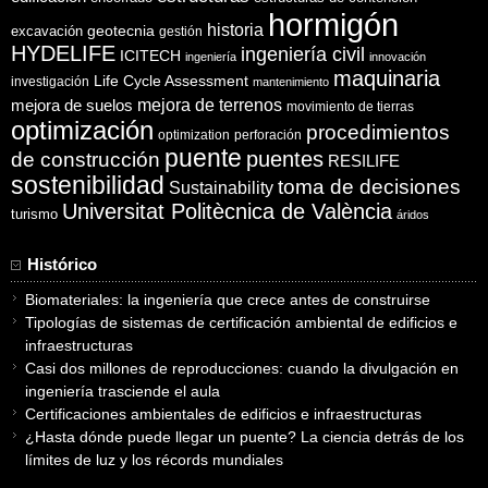
hormigón
historia
excavación
geotecnia
gestión
HYDELIFE
ingeniería civil
ICITECH
ingeniería
innovación
maquinaria
Life Cycle Assessment
investigación
mantenimiento
mejora de suelos
mejora de terrenos
movimiento de tierras
optimización
procedimientos
optimization
perforación
puente
puentes
de construcción
RESILIFE
sostenibilidad
toma de decisiones
Sustainability
Universitat Politècnica de València
turismo
áridos
Histórico
Biomateriales: la ingeniería que crece antes de construirse
Tipologías de sistemas de certificación ambiental de edificios e
infraestructuras
Casi dos millones de reproducciones: cuando la divulgación en
ingeniería trasciende el aula
Certificaciones ambientales de edificios e infraestructuras
¿Hasta dónde puede llegar un puente? La ciencia detrás de los
límites de luz y los récords mundiales