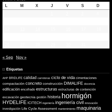
L
M
X
J
V
S
D
1
2
3
4
5
6
7
8
9
10
11
12
13
14
15
16
17
18
19
20
21
22
23
24
25
26
27
28
29
30
31
« Sep
Nov »
Etiquetas
ciclo de vida
calidad
cimentaciones
BRIDLIFE
AHP
carreteras
concreto
DIMALIFE
compactación
construcción
docencia
estructuras
edificación
encofrado
estructuras de contención
hormigón
historia
excavación
geotecnia
gestión
HYDELIFE
ingeniería civil
ICITECH
ingeniería
innovación
maquinaria
Life Cycle Assessment
investigación
mantenimiento