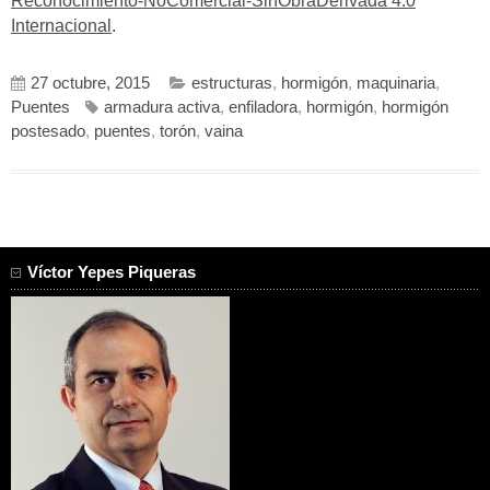
Reconocimiento-NoComercial-SinObraDerivada 4.0
Internacional
.
27 octubre, 2015
estructuras
,
hormigón
,
maquinaria
,
Puentes
armadura activa
,
enfiladora
,
hormigón
,
hormigón
postesado
,
puentes
,
torón
,
vaina
Víctor Yepes Piqueras