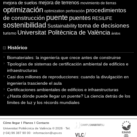
mejora de suelos
mejora de terrenos
movimiento de tierras
optimización
procedimientos
optimization
perforación
puente
puentes
de construcción
RESILIFE
sostenibilidad
toma de decisiones
Sustainability
Universitat Politècnica de València
turismo
áridos
Histórico
Biomateriales: la ingeniería que crece antes de construirse
Tipologías de sistemas de certificación ambiental de edificios e
infraestructuras
Casi dos millones de reproducciones: cuando la divulgación en
ingeniería trasciende el aula
Certificaciones ambientales de edificios e infraestructuras
¿Hasta dónde puede llegar un puente? La ciencia detrás de los
límites de luz y los récords mundiales
Cómo llegar
Planos
Contacto
Universitat Politècnica de València © 2026 · Tel.
(+34) 96 387 90 00 ·
informacion@upv.es