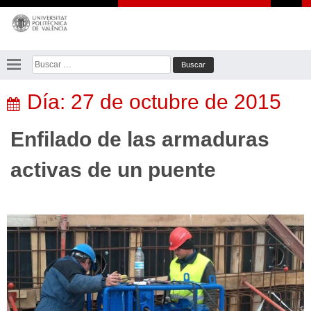
Saltar
al
contenido
Buscar:
Día:
27 de octubre de 2015
Enfilado de las armaduras
activas de un puente