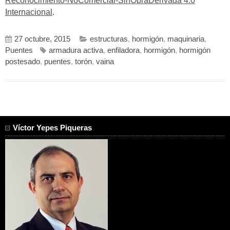
Reconocimiento-NoComercial-SinObraDerivada 4.0
Internacional
.
27 octubre, 2015
estructuras
,
hormigón
,
maquinaria
,
Puentes
armadura activa
,
enfiladora
,
hormigón
,
hormigón
postesado
,
puentes
,
torón
,
vaina
Víctor Yepes Piqueras