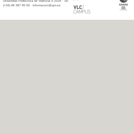
Universitat Politècnica de València © 2026 · Tel.
(+34) 96 387 90 00 ·
informacion@upv.es