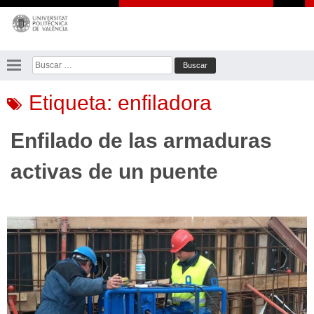
Saltar
al
contenido
Buscar:
Etiqueta:
enfiladora
Enfilado de las armaduras
activas de un puente