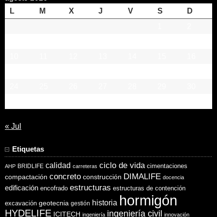
L
M
X
J
V
S
D
1
2
3
4
5
6
7
8
9
10
11
12
13
14
15
16
17
18
19
20
21
22
23
24
25
26
27
28
29
30
31
« Jul
Etiquetas
ciclo de vida
calidad
cimentaciones
BRIDLIFE
AHP
carreteras
concreto
DIMALIFE
compactación
construcción
docencia
estructuras
edificación
encofrado
estructuras de contención
hormigón
historia
excavación
geotecnia
gestión
HYDELIFE
ingeniería civil
ICITECH
ingeniería
innovación