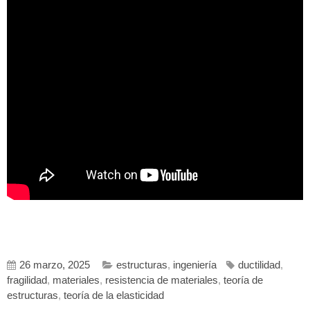
26 marzo, 2025
estructuras
,
ingeniería
ductilidad
,
fragilidad
,
materiales
,
resistencia de materiales
,
teoría de
estructuras
,
teoría de la elasticidad