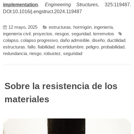
implementation
.
Engineering
Structures
, 325:119487.
DOI:10.1016/j.engstruct.2024.119487
12 mayo, 2025
estructuras
,
hormigón
,
ingeniería
,
ingeniería civil
,
proyectos
,
riesgos
,
seguridad
,
terremotos
colapso
,
colapso progresivo
,
daño admisible
,
diseño
,
ductilidad
,
estructuras
,
fallo
,
fiabilidad
,
incertidumbre
,
peligro
,
probabilidad
,
redundancia
,
riesgo
,
robustez
,
seguridad
Sobre la resistencia de los
materiales