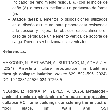
indicador de rendimiento residual (𝜌) con el índice de
daño (Δ), a menudo mediante un parámetro de forma
(𝛼).
Atados (
ties
):
Elementos o disposiciones utilizados
en el diseño estructural para proporcionar resistencia
a la tracción y mejorar la robustez, especialmente en
caso de pérdida de un elemento vertical de soporte de
carga. Pueden ser horizontales o verticales.
Referencias:
MAKOOND, N.; SETIAWAN, A.; BUITRAGO, M., ADAM, J.M.
(2024).
Arresting failure propagation in buildings
through collapse isolation.
Nature
629, 592–596 (2024).
DOI:10.1038/s41586-024-07268-5
NEGRÍN, I.; KRIPKA, M.; YEPES, V. (2025).
Metamodel-
assisted design optimization of robust-to-progressive-
collapse RC frame
buildings considering the impact of
floor slabs, infill walls, and SSI