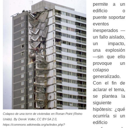
permite a un
edificio o
puente soportar
eventos
inesperados —
un fallo aislado,
un impacto,
una explosión
—sin que ello
provoque un
colapso
generalizado.
Con el fin de
aclarar el tema,
se plantea la
siguiente
hipótesis: ¿qué
Colapso de una torre de viviendas en Ronan Point (Reino
ocurriría si un
Unido). By Derek Voller, CC BY-SA 2.0,
edificio
https://commons.wikimedia.org/w/index.php?