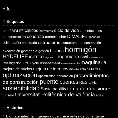
« Jul
Etiquetas
ciclo de vida
calidad
cimentaciones
BRIDLIFE
AHP
carreteras
concreto
DIMALIFE
compactación
construcción
docencia
estructuras
edificación
encofrado
estructuras de contención
hormigón
historia
excavación
geotecnia
gestión
HYDELIFE
ingeniería civil
ICITECH
ingeniería
innovación
maquinaria
Life Cycle Assessment
investigación
mantenimiento
mejora de suelos
mejora de terrenos
movimiento de tierras
optimización
procedimientos
optimization
perforación
puente
puentes
de construcción
RESILIFE
sostenibilidad
toma de decisiones
Sustainability
Universitat Politècnica de València
turismo
áridos
Histórico
Biomateriales: la ingeniería que crece antes de construirse