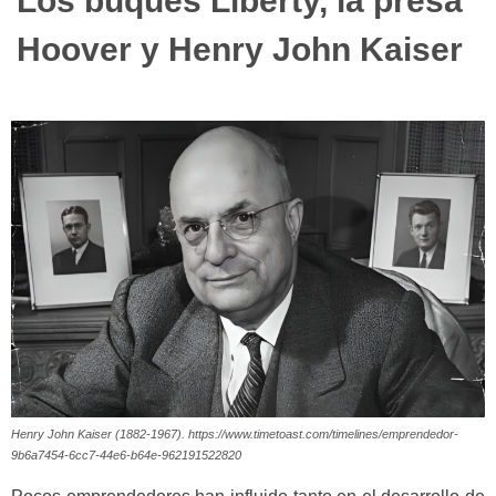
Los buques Liberty, la presa
Hoover y Henry John Kaiser
Henry John Kaiser (1882-1967). https://www.timetoast.com/timelines/emprendedor-
9b6a7454-6cc7-44e6-b64e-962191522820