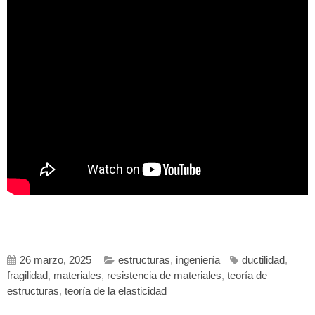
26 marzo, 2025
estructuras
,
ingeniería
ductilidad
,
fragilidad
,
materiales
,
resistencia de materiales
,
teoría de
estructuras
,
teoría de la elasticidad