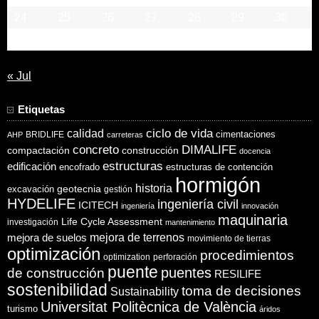
24
25
26
27
28
29
30
31
« Jul
Etiquetas
ciclo de vida
calidad
cimentaciones
BRIDLIFE
AHP
carreteras
concreto
DIMALIFE
compactación
construcción
docencia
estructuras
edificación
encofrado
estructuras de contención
hormigón
historia
excavación
geotecnia
gestión
HYDELIFE
ingeniería civil
ICITECH
ingeniería
innovación
maquinaria
Life Cycle Assessment
investigación
mantenimiento
mejora de suelos
mejora de terrenos
movimiento de tierras
optimización
procedimientos
optimization
perforación
puente
puentes
de construcción
RESILIFE
sostenibilidad
toma de decisiones
Sustainability
Universitat Politècnica de València
turismo
áridos