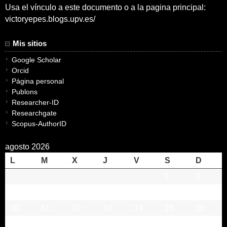
Usa el vínculo a este documento o a la pagina principal:
victoryepes.blogs.upv.es/
Mis sitios
Google Scholar
Orcid
Página personal
Publons
Researcher-ID
Researchgate
Scopus-AuthorID
agosto 2026
L
M
X
J
V
S
D
1
2
3
4
5
6
7
8
9
10
11
12
13
14
15
16
17
18
19
20
21
22
23